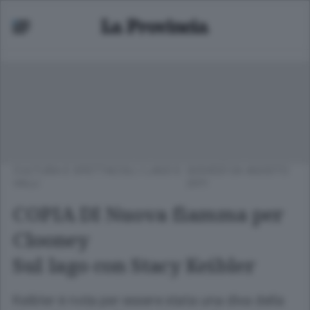
CULTURA E SPETTACOLI
/
LAGO E
GIOVEDÌ 04 AGOSTO
VALLI
2011
COPIA DI Nuova fiamma per
Clooney
Sul lago con Stacy Keibler
Keibler è nota per essere stata una diva della