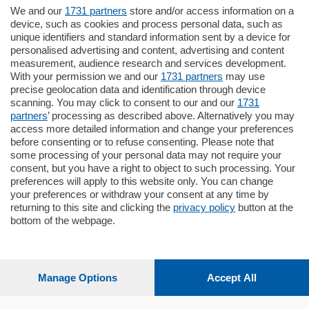
We and our
1731 partners
store and/or access information on a
795.000
€
device, such as cookies and process personal data, such as
unique identifiers and standard information sent by a device for
Como - Como
personalised advertising and content, advertising and content
Quadrilocale
measurement, audience research and services development.
Zona Como Borghi. Nel complesso di
With your permission we and our
1731 partners
may use
nuova costruzione "JIULIUS" in Classe
precise geolocation data and identification through device
Energetica A2 proponiamo ampio
scanning. You may click to consent to our and our
1731
Quadrilocale …
partners
’ processing as described above. Alternatively you may
mq.
145
locali:
4
access more detailed information and change your preferences
before consenting or to refuse consenting. Please note that
some processing of your personal data may not require your
consent, but you have a right to object to such processing. Your
preferences will apply to this website only. You can change
your preferences or withdraw your consent at any time by
returning to this site and clicking the
privacy policy
button at the
bottom of the webpage.
Sezioni
Settimanali
Manage Options
Accept All
Territorio