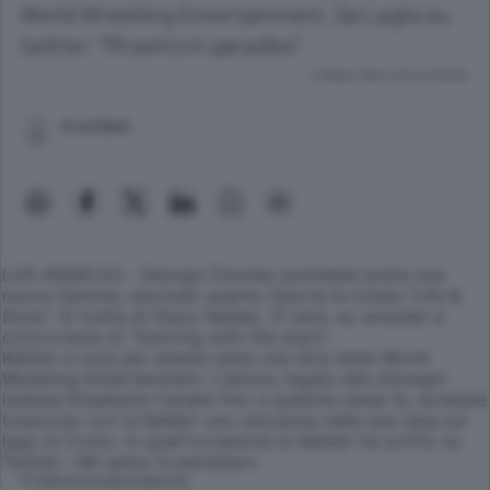
World Wrestling Entertainment. Da Laglio su
twitter: "Mi sento in paradiso"
Lettura meno di un minuto.
m.schiani
LOS ANGELES - George Clooney potrebbe avere una
nuova fiamma, secondo quanto riporta la rivista "Life &
Style". Si tratta di Stacy Keibler, 31 anni, ex wrestler e
concorrente di "Dancing with the stars".
Keibler è nota per essere stata una diva della World
Wrestling Entertainment. L'attore, legato alla showgirl
italiana Elisabetta Canalis fino a qualche mese fa, avrebbe
trascorso con la Keibler una vancanza nella sua casa sul
lago di Como. In quell'occasione la Keibler ha scritto su
Twitter: «Mi sento in paradiso».
© RIPRODUZIONE RISERVATA