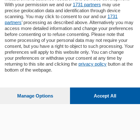
Situato nella tranquilla frazione di Piazza
With your permission we and our
1731 partners
may use
Santo Stefano, in un contesto riservato e a
precise geolocation data and identification through device
pochi minuti …
scanning. You may click to consent to our and our
1731
partners
’ processing as described above. Alternatively you may
mq.
80
access more detailed information and change your preferences
before consenting or to refuse consenting. Please note that
some processing of your personal data may not require your
consent, but you have a right to object to such processing. Your
preferences will apply to this website only. You can change
your preferences or withdraw your consent at any time by
returning to this site and clicking the
privacy policy
button at the
bottom of the webpage.
Sezioni
Settimanali
Manage Options
Accept All
Territorio
Sport