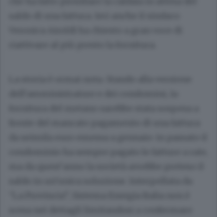
che ha fatto piombare la caldaia in attesa del
saldo di una fattura. Ieri anche il sindaco
Veronica Airoldi ha chiesto a gran voce di
riattivare al più presto la fornitura.
La storia è ormai nota. Stando alla versione
dell’amministratore e dei condomini, la
fornitura del metano sarebbe stata sospesa a
fronte del mancato pagamento di una fattura
da seimila euro emessa a gennaio: in passato il
condominio ha sempre pagato le fatture a rate,
ma da quest’anno la società avrebbe preteso il
saldo in un’unica soluzione. Interpellata da
“La Provincia”, Sistema Energia Italia non è
scesa nei dettagli limitandosi a confermare