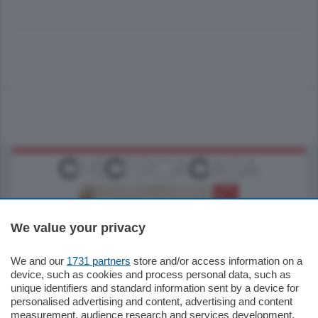
We value your privacy
We and our
1731 partners
store and/or access information on a
185.000
€
device, such as cookies and process personal data, such as
unique identifiers and standard information sent by a device for
Cernobbio - Como
personalised advertising and content, advertising and content
Appartamento
measurement, audience research and services development.