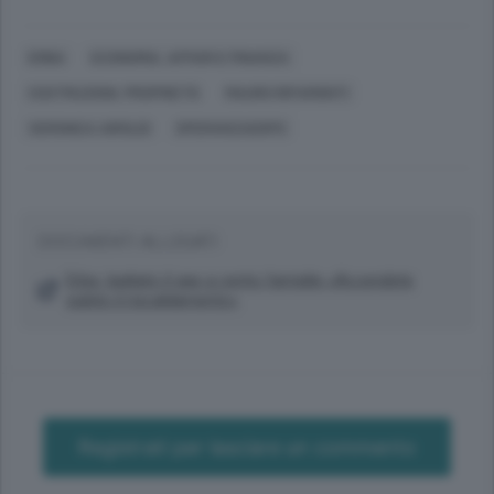
ERBA
ECONOMIA, AFFARI E FINANZA
COSTRUZIONI, PROPRIETÀ
MAURO RIPAMONTI
VERONICA AIROLDI
SPERANZADOPO
DOCUMENTI ALLEGATI
Erba, tagliato il gas a cento famiglie «Accendete
subito il riscaldamento»
Registrati per lasciare un commento