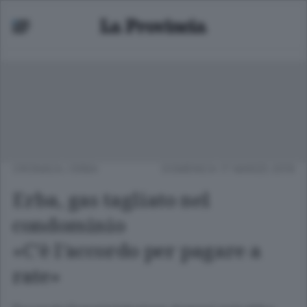
CRONACA
/
ERBA
DOMENICA 17 MARZO 2019
Erba, gas tagliato nel
condominio
«C’è l’accordo per pagare a
rate»