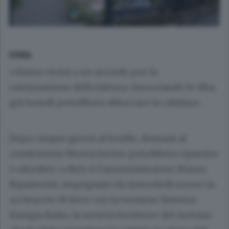
ERBA
«Siamo vicini a un accordo per la
rateizzazione della fattura. Incrociando le dita,
già lunedì potrebbero sbloccare la caldaia».
Dopo cinque giorni al freddo, domani al
condominio Nuova Incino potrebbero ripartire
i caloriferi: a dirlo è l’amministratore Mauro
Ripamonti, impegnato da mercoledì scorso in
un braccio di ferro con la torinese Sistema
Energia Italia, la società fornitrice del metano