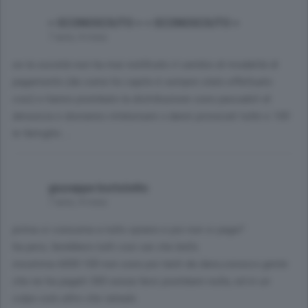
< SCONOSCIUTO > < SCONOSCIUTO >
7 anni, 4 mesi
se la società non ha mai notificato il cambio di modalità di
pagamento (da come ho capito è sempre stato effettuato
così) e hanno piombato la distribuzione sono passabili di
denuncia e dovranno rimborsare x danni provocati tutte e 100
le famiglie....
giuseppe bortolotto
7 anni, 4 mesi
prima si consuma a tutto spiano e poi non si paga?
ha pero, farebbero tutti cosi sai che bello.
insomma 6000:100 non sono poi tanti da dare,conosco gente
che ne ha pagati 500 senza farsi piombare nulla, ed in un
colpo solo altro che rateale.