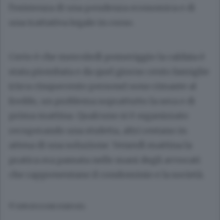
l’esistenza di una pendenza economica e di
una trattativa legale in corso.
Certo è che mercoledì pomeriggio la caldaia è
stata piombata e da quel giorno cento famiglie
(circa cinquecento persone) sono rimaste al
freddo, un problema soprattutto la sera e di
prima mattina. Qualcuno si è organizzato
recuperando una stufetta, altri restano in
attesa di una soluzione. Venerdì mattina la
pratica era passata nelle mani degli avvocati
che rappresentano il condominio e la società.
© RIPRODUZIONE RISERVATA