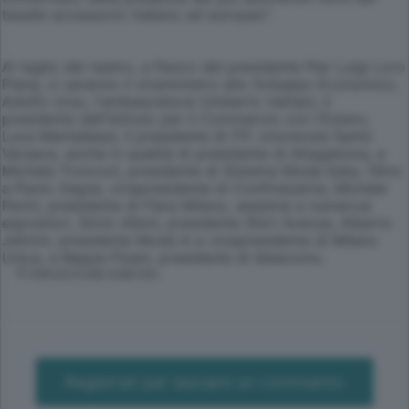
tessile-accessorio italiano ed europeo”.
Al taglio del nastro, a fianco del presidente Pier Luigi Loro
Piana, ci saranno il viceministro allo Sviluppo Economico,
Adolfo Urso, l'ambasciatore Umberto Vattani, il
presidente dell'Istituto per il Commercio con l'Estero,
Luca Mantellassi, il presidente di ITF, onorevole Santo
Versace, anche in qualità di presidente di Altagamma, e
Michele Tronconi, presidente di Sistema Moda Italia. Oltre
a Paolo Zegna, vicepresidente di Confindustria, Michele
Perini, presidente di Fiera Milano, assieme a numerosi
espositori, Silvio Albini, presidente Shirt Avenue, Alberto
Jelmini, presidente Moda In e vicepresidente di Milano
Unica, e Beppe Pisani, presidente di Ideacomo.
© RIPRODUZIONE RISERVATA
Registrati per lasciare un commento