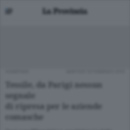
HOMEPAGE
MARTEDÌ 16 FEBBRAIO 2010
Tessile, da Parigi nessun
segnale
di ripresa per le aziende
comasche