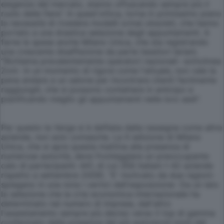
esigenze del mercato, stanno offuscando sempre più il
ruolo delle fiere”. In quest'ottica, torna in primissimo piano
la necessità di rivedere modelli ormai obsoleti, che hanno
portato a una drastica selezione degli appuntamenti. A
farne le spese anche Milano Unica, che sta registrando
una crescente disaffezione da parte tessitori lariani.
“Richiama prevalentemente operatori nazionali- sottolinea
Zoni- In un momento di rigore come l'attuale, non vale la
pena andare a un salone per incontrare clienti facilmente
raggiungili, che si possono contattare in anticipo e
pianificando meglio gli appuntamenti nelle loro sedi”.
Per questo la Verga si è defilata dalla rassegna come altre
aziende, non solo comasche. La X edizione di Milano
Unica, che si apre questa mattina alla presenza di
numerose autorità, deve fronteggiare un preoccupante
calo di partecipanti: 441, di cui 358 italiani (-42 aziende
rispetto a settembre 2009). “E' motivato da due ragioni-
spiegano in una nota i vertici dell'esposizione- Da un lato
la selezione che la crisi economica internazionale ha
determinato nel numero di imprese, dall'altro
l'assestamento sempre più deciso verso il top di gamma
confermato dalla presenza dei più autorevoli nomi del