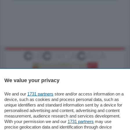
We value your privacy
We and our
1731 partners
store and/or access information on a
185.000
€
device, such as cookies and process personal data, such as
unique identifiers and standard information sent by a device for
Cernobbio - Como
personalised advertising and content, advertising and content
Appartamento
measurement, audience research and services development.
Situato nella tranquilla frazione di Piazza
With your permission we and our
1731 partners
may use
Santo Stefano, in un contesto riservato e a
precise geolocation data and identification through device
pochi minuti …