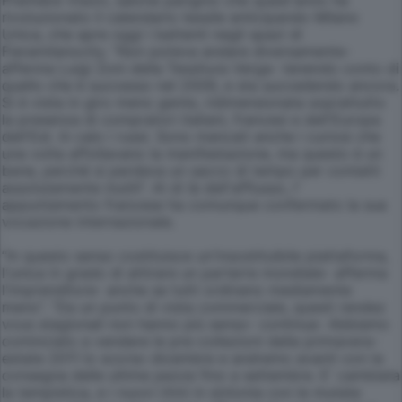
Première Vision, salone parigino che quest'anno ha
rivoluzionato il calendario tessile anticipando Milano
Unica, che apre oggi i battenti negli spazi di
Fieramilanocity. “Non poteva andare diversamente-
afferma Luigi Zoni della Tessitura Verga- tenendo conto di
quello che è successo nel 2009, e sta succedendo ancora.
Si è vista in giro meno gente, ridimensionata soprattutto
la presenza di compratori italiani, francesi e dell'Europa
dell'Est. In calo i russi. Sono mancati anche i curiosi che
una volta affollavano la manifestazione, ma questo è un
bene, perché si perdeva un sacco di tempo per contatti
assolutamente inutili”. Al di là dell'afflusso, l'
appuntamento francese ha comunque confermato la sua
vocazione internazionale.
“In questo senso costituisce un'insostituibile piattaforma,
l'unica in grado di attirare un parterre mondiale- afferma
l'imprenditore- anche se tutti ordinano mediamente
meno”. “Da un punto di vista commerciale, questi rendez
vous stagionali non hanno più senso- continua- Abbiamo
cominciato a vendere le pre-collezioni della primavera-
estate 2011 lo scorso dicembre e andremo avanti con la
consegna delle ultime pezze fino a settembre. E' cambiata
la tempistica, e i nuovi ritmi in sintonia con le mutate