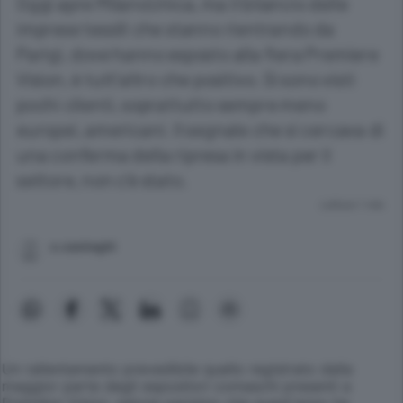
Oggi apre MilanoUnica, ma il bilancio delle
imprese tessili che stanno rientrando da
Parigi, dove hanno esposto alla fiera Premiere
Vision, è tutt'altro che positivo. Si sono visti
pochi clienti, soprattutto sempre meno
europei, americani. Il segnale che si cercava di
una conferma della ripresa in vista per il
settore, non c'è stato.
Lettura 1 min.
s.casiraghi
Un rallentamento prevedibile quello registrato dalla
maggior parte degli espositori comaschi presenti a