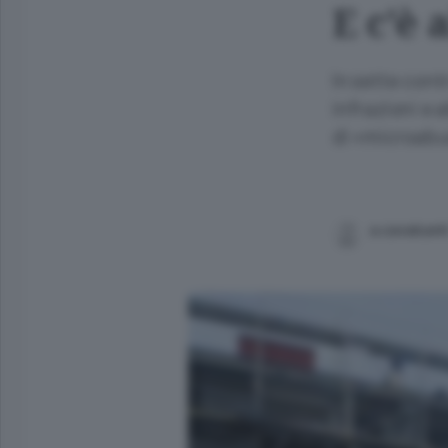
E c'è 
In sette contr
infrazioni e a
di «microabus
a.cavalcant