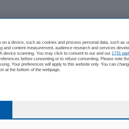
io
Chi Siamo
Redazione
 on a device, such as cookies and process personal data, such as uni
ising and content measurement, audience research and services deve
Editore
gh device scanning. You may click to consent to our and our
1731 par
li
Contatti
ferences before consenting or to refuse consenting. Please note th
ariano
Privacy e Policy
essing. Your preferences will apply to this website only. You can cha
on at the bottom of the webpage.
bassa
alcio Como
 Serie B
alcio Como
 Serie A