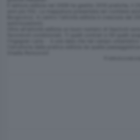
Il settore edilizia nel 2009 ha gestito 2510 pratiche, il 
anni più 5%). La mappatura presentata ieri contiene anche
Borgovico). In centro l'attività edilizia è cresciuta dal 
autorizzazioni).
Oltre all'attività edilizia un buon numero di fascicoli s
favorevoli condizionati, 11 quelli contrari e 59 quelli sos
l'ingegner Laria - è una data che nel campo urbanistico
l'istruttoria della pratica edilizia da quella paesaggistic
Gisella Roncoroni
© RIPRODUZIONE RI