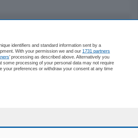
Servizi
Necrologie
que identifiers and standard information sent by a
lopment. With your permission we and our
1731 partners
Pubblicità
tners
’ processing as described above. Alternatively you
Concorsi
at some processing of your personal data may not require
Abbonamenti
nge your preferences or withdraw your consent at any time
Più letti
Le aziende comunicano
Speciali
Cinema
ChiCercaCasa
Archivio
Meteo
Skill Alexa
Elezioni 2024