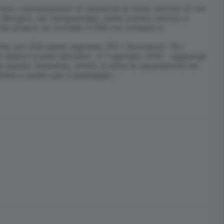
sono comunicazioni di denuncia di inizio attività (in tre
Borghi), sei (tangenziale), sette (centro storico e
rda proprio la convalle (1.294 tra richieste e
he con 336 pareri espressi (151 i favorevoli, 115 i
 relativi a piani attuativi. «Il 1 gennaio 2010 - aggiunge
 questo momento, infatti, è netta la separazione tra
ilizie e quello per il paesaggio.