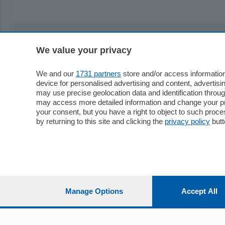
We value your privacy
Sezioni
Territor
Cronaca
Como
We and our
1731 partners
store and/or access information
device for personalised advertising and content, advert
Economia
Cintura
may use precise geolocation data and identification throu
Cultura e Spettacoli
Lago e val
may access more detailed information and change your pre
Sport
Cantù e M
your consent, but you have a right to object to such proc
Editoriali
Erba
by returning to this site and clicking the
privacy policy
butt
Podcast
Olgiate e 
Quatar Pass
Media Inglese
Sport
Storie nella Breva
Dirette C
Focus
Classifica
Manage Options
Accept All
Up
Notizie C
Dossier
Classifica