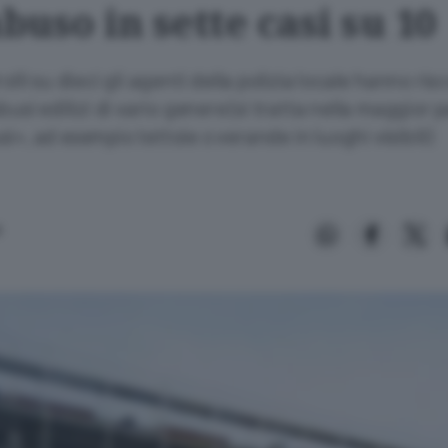
abuso in sette casi su 10
olli su dieci gli agenti della polizia locale hanno ri
busi edilizi di vario genere (si tratta nella maggior p
i», ad esempio tettoie o verande in luoghi visibili)
i