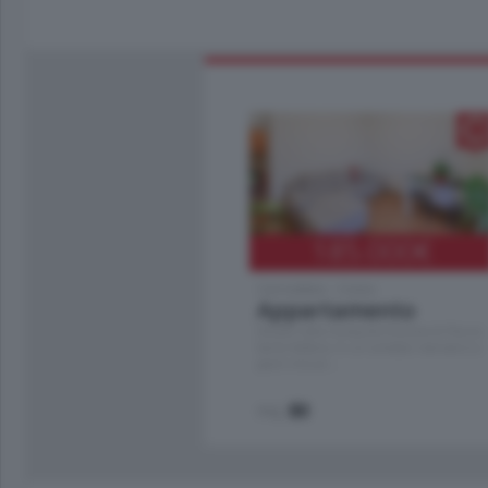
185.000
€
Cernobbio - Como
Appartamento
Situato nella tranquilla frazione di Piazza
Santo Stefano, in un contesto riservato e a
pochi minuti …
mq.
80