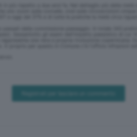
2% in più rispetto a due anni fa. Nel dettaglio più della metà 
 uno zoom sulla convalle, cioé sulle circoscrizioni cinque (
2007 a oggi del 37% e di tutte le pratiche la metà circa rigua
ono passati dalla commissione paesaggio. In totale 343 pratic
pesi). Sessantotto gli esami dell'impatto paesistico di cui 14
 rappresenta una vera e propria rivoluzione copernicana. Da
a». E proprio per questo in Comune c'è l'ufficio infrazioni ed
SERVATA
Registrati per lasciare un commento