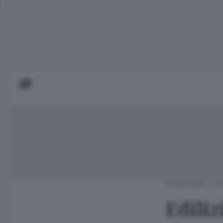
HOMEPAGE
/
CO
Ediliz