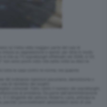
nere (si tratta nella maggior parte dei casi di
ma misura su segnalazione e quindi, per dirla in modo
o è che su 73 sopralluoghi effettuati nel 2009, in 53
i" non sono pochi visto che sette volte su dieci le
a tutta la casa contro le norme, ma qualche
se 48 ordinanze (sanzioni pecuniarie, demolizione o
na di ripristino dei luoghi).
siglieri comunali. Fatto cento il numero dei sopralluoghi,
attenzione al problema. Da parte dell'amministrazione
E il dirigente del settore, Roberto Laria, anticipa la
za, perché i provvedimenti sanzionatori sono di una