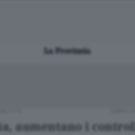
MO CITTÀ
SABATO 20
ia, aumentano i control