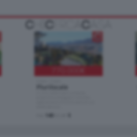
770.000
€
Como - Como
Plurilocale
in zona residenziale e tranquilla,
proponiamo prestigioso e luminoso
appartamento all'ultimo piano di uno
stabile signorile …
mq.
140
locali:
5