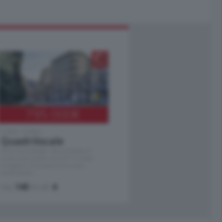
795.000
€
Como - Como
Quadrilocale
Zona Como Borghi. Nel complesso di
nuova costruzione "JIULIUS" in Classe
Energetica A2 proponiamo ampio
Quadrilocale …
mq.
145
locali:
4