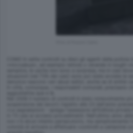
(Foto di Pozzoni Carlo)
COMO In sette controlli su dieci gli agenti della polizia l
«microabusi», ad esempio tettoie o verande in luoghi vis
semplice, le uscite non sono a sorpresa, ma in casi dove
situazioni (nel 73% dei casi) sono poi state avviate le s
denunce nascono veri abusi edilizi, anche se di entità var
In città, comunque, i responsabili comunali, precisano 
aggiustatina qua e là.
Nel 2008 il numero di controlli è stato notevolmente pi
sospensione dei lavori) rispetto alle 23 dell'anno prece
«Le segnalazioni - spiega l'assessore all'Edilizia privata
in 73 casi ai avviano procedimenti. Nell'ultimo anno a
non c'è alcun intento persecutorio, ma semplicemente l'at
volontà di arrivare a effettuare «controlli a campione 
gravità inaudita».