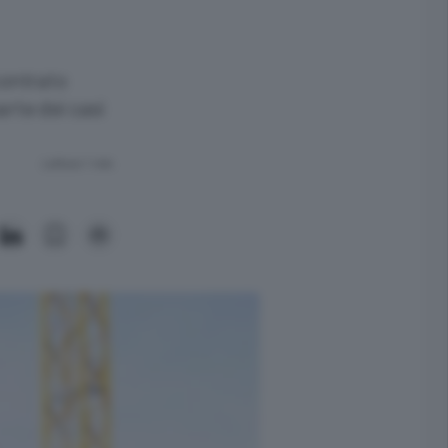
scontrato
arte dei casi
Lettura 1 min.