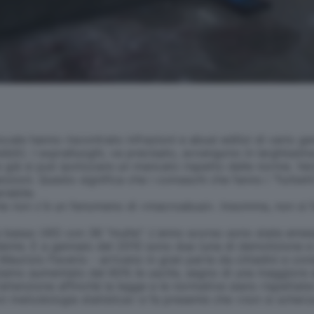
ocale hanno riscontrato infrazioni e abusi edilizi di vario ge
ibili). I sopralluoghi, va precisato, avvengono in larghissi
 già si può ipotizzare un mancato rispetto delle norme. Ver
anzioni. Questo significa che i comaschi che fanno i "furbett
iabile.
che non c'è un fenomeno di «macroabusi». Insomma, non si f
ù basso (45) con 36 "multe". L'anno scorso sono state emes
dente. E a gennaio del 2010 sono due (una di demolizione e u
 Maurizio Faverio - arrivano in gran parte da cittadini e con
bbiamo aumentato del 60% le uscite, segno di una maggiore 
tenzione affinchè la legge e le normative siano rispettate». 
con metodologia statistica» e fa presente che «non si scher