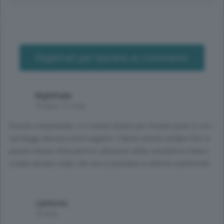
Registrati per lasciare un commento
Nightfade
15 anni, 11 mesi
Dovete comprender, ci è voluto tempo per trovare punti in cui i
carotaggi dessero esiti negativi ! Hanno dovuto andare fino in
piazza Cavour dove però le vibrazioni della carotatrice hanno
creato alcune crepe che ora si prestano a ulteriori polemiche.
cantores
16 anni