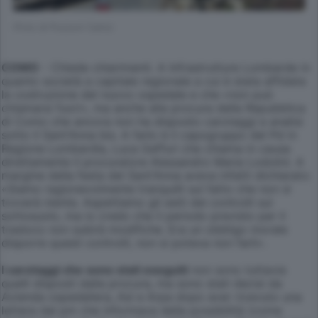
(Foto di Pozzoni Carlo)
COMO
- Chiede chiarimenti. A Infrastrutture Lombarde in
quanto società a capitale regionale a cui è stata affidata
la costruzione del nuovo ospedale e che «non può
chiamarsi fuori», ma anche alla procura della Repubblica
di Como che ancora non ha disposto carotaggi e analisi
sotto il Sant'Anna bis. A farlo è il capogruppo del Pd in
Regione Lombardia, Luca Gaffuri che chiama in causa
direttamente il procuratore Alessandro Maria Lodolini. A
margine della festa del Sant'Anna aveva infatti dichiarato:
«Siamo ragionevolmente tranquilli sul fatto che non si
troverà niente. Aspettiamo gli esiti dei controlli sul
sottosuolo, ma io credo che il periodo previsto per il
trasloco non subirà modifiche. Era un obbligo morale
disporre questi controlli, non si poteva non farli».
I carotaggi che sono stati eseguiti
non sono tuttavia
quelli disposti dalla procura, ma sono stati decisi da
Azienda ospedaliera, Asl e Arpa dopo aver ricevuto una
lettera dal pm che informava della possibilità (come