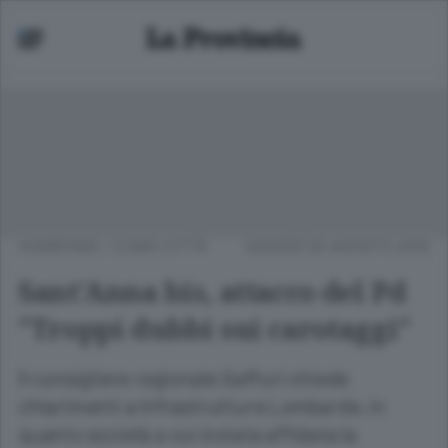
HOMEPAGE
/
COMO CITTÀ
GIOVEDÌ 05 AGOSTO 2010
Sant'Anna bis, attacco del Pd
"Troppi dubbi sui carotaggi"
Il consigliere regionale Gaffuri chiede
chiarimenti a Infrastrutture Lombarde, in
quanto società a cui è stata affidata la