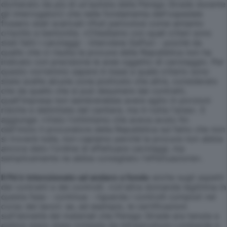
dichiarato da più di un'autista della Perego Strade durante
gli interrogatori) che nelle fondamenta dell'ospedale
fossero stati scaricati rifiuti pericolosi come amianto
crisotilo e bentonite. «Chiediamo con quali criteri sono
stati fatti i carotaggi - interviene Gaffuri - poiché da
quello che ci risulta la procura della Repubblica non ha
indicato con precisione le aree oggetto di carotaggio. Per
questo vorremmo sapere in base a quale criterio sono
state scelte alcune zone piuttosto che altre, considerato
che da quello che si può desumere dai contratti,
quell'impresa non sembrerebbe avere agito in porzioni
ridotte e delimitate del cantiere, ma in tutta l'area». E
aggiunge: «Visto l'ottimismo che aveva avuto fin
dall'inizio il procuratore della Repubblica sul fatto che non
si troverà nulla, non capiamo perché la procura non abbia
ancora dato l'ordine di effettuare carotaggi, ma
semplicemente ne abbia consigliato l'effettuazione».
Il Pd è intenzionato ad andare a fondo
anche sugli aspetti
dei contratti e dei controlli. «Un'altra domanda legittima in
questa fase - continua - riguarda i controlli compiuti nel
corso dei lavori: se, ad esempio, le certificazioni
sull'idoneità dei materiali che Perego Strade era tenuta a
esibire siano state richieste da Infrastrutture Lombarde e