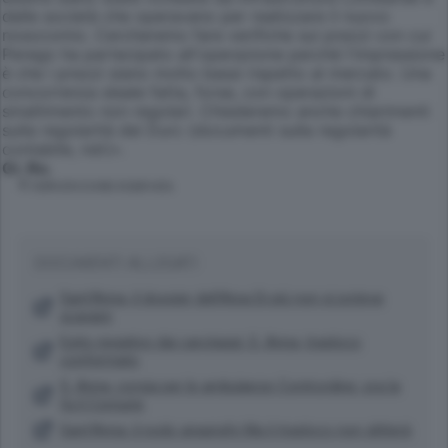
dalle società che operavano per realizzare il nuovo
nosocomio. Cercheremo fare verifiche sui prezzi con cui
Perego ha partecipato all'operazione perché l'impressione
è che i prezzi siano molto bassi rispetto al mercato. Una
concorrenza sleale fatta, forse, con operazioni di
smaltimento non regolari. Chiederemo anche chiarimenti
sulla regolarità dei Durc (documenti sulla regolarità
contabile, ndr)».
Gi. Ro.
© RIPRODUZIONE RISERVATA
DOCUMENTI ALLEGATI
Sant'Anna, il dossier dell'Arpa Di più non si poteva
scavare
Esito negativo dai carotaggi: S. Anna, trasloco
confermato
S. Anna, corsia per le ambulanze Contrordine: ora la
fa il Comune
Sant'Anna: il nodo anagrafe Ma il trasloco non slitterà