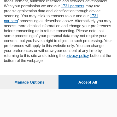
Plurilocale
measurement, audience research and services development.
in zona residenziale e tranquilla,
With your permission we and our
1731 partners
may use
proponiamo prestigioso e luminoso
precise geolocation data and identification through device
appartamento all'ultimo piano di uno
scanning. You may click to consent to our and our
1731
stabile signorile …
partners
’ processing as described above. Alternatively you may
mq.
140
locali:
5
access more detailed information and change your preferences
before consenting or to refuse consenting. Please note that
some processing of your personal data may not require your
consent, but you have a right to object to such processing. Your
preferences will apply to this website only. You can change
your preferences or withdraw your consent at any time by
returning to this site and clicking the
privacy policy
button at the
bottom of the webpage.
Sezioni
Settimanali
Manage Options
Accept All
Territorio
Sport