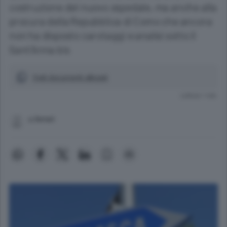
costruzione del nuovo ospedale, ma anche alla
procura della Repubblica di Como che ancora
non ha disposto carotaggi e analisi sotto il
Sant'Anna bis
Vedi documenti allegati
Lettura 1 min.
s.ferrari