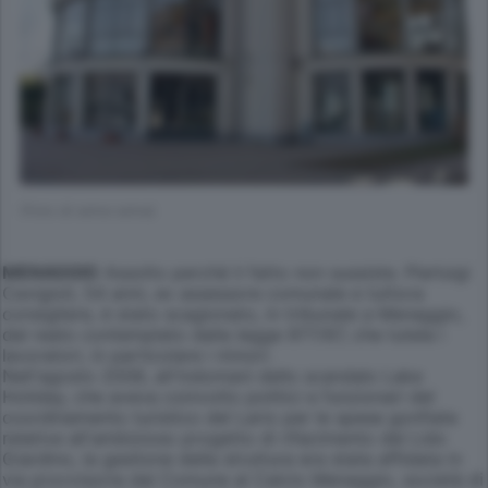
(Foto di selva selva)
MENAGGIO
Assolto perché il fatto non sussiste. Pierluigi
Cavigioli, 54 anni, ex assessore comunale e tuttora
consigliere, è stato scagionato, in tribunale a Menaggio,
dal reato contemplato dalla legge 977/67, che tutela i
lavoratori, in particolare i minori.
Nell'agosto 2008, all'indomani dello scandalo Lake
Holiday, che aveva coinvolto politici e funzionari del
coordinamento turistico del Lario per le spese gonfiate
relative all'ambizioso progetto di rifacimento del Lido
Giardino, la gestione della struttura era stata affidata in
via provvisoria dal Comune al Calcio Menaggio, società di