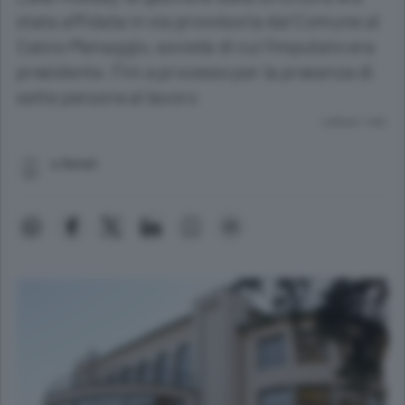
stata affidata in via provvisoria dal Comune al
Calcio Menaggio, società di cui l'imputato era
presidente. Finì a processo per la presenza di
sette persone al lavoro
Lettura 1 min.
s.ferrari