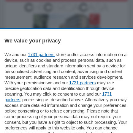
We value your privacy
795.000
€
We and our
1731 partners
store and/or access information on a
device, such as cookies and process personal data, such as
Como - Como
unique identifiers and standard information sent by a device for
Quadrilocale
personalised advertising and content, advertising and content
Zona Como Borghi. Nel complesso di
measurement, audience research and services development.
nuova costruzione "JIULIUS" in Classe
With your permission we and our
1731 partners
may use
Energetica A2 proponiamo ampio
Quadrilocale …
precise geolocation data and identification through device
scanning. You may click to consent to our and our
1731
mq.
145
locali:
4
partners
’ processing as described above. Alternatively you may
access more detailed information and change your preferences
before consenting or to refuse consenting. Please note that
some processing of your personal data may not require your
consent, but you have a right to object to such processing. Your
preferences will apply to this website only. You can change