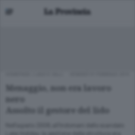
HOMEPAGE
/
LAGO E VALLI
VENERDÌ 01 FEBBRAIO 2013
Menaggio, non era lavoro
nero
Assolto il gestore del lido
Nell'agosto 2008, all'indomani dello scandalo
Lake Holiday, la gestione della struttura era