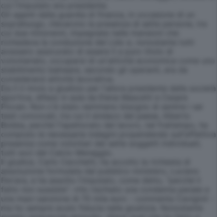
cui l'imputato era presidente.
Gli agenti della guardia di finanza, in occasione di un
sopralluogo, rilevarono la presenza di sette persone, tra
cui due minorenni, impegnate nelle mansioni che
richiedeva la conduzione del Lido e, nonostante tutti
avessero assicurato di essere lì a puro titolo di
volontariato, occuparsi di un'attività economica come uno
stabilimento balneare, secondo gli operanti, era da
considerarsi attività lavorativa.
Da lì il rinvio a giudizio per l'allora presidente della società
sportiva, difeso in aula da Elena Mascetti e Cesare
Piovan. Non c'è stato nemmeno bisogno di sentire i sei
testi convocati, tra cui il sindaco del paese, Alberto
Bobba, perché l'ispettorato del lavoro, nel frattempo, ha
compiuto le necessarie indagini propendendo sull'effettiva
presenza come volontari dei sette soggetti individuati,
tutti soci del Calcio Menaggio.
Il giudice, Carlo Cecchetti, ha accolto la richiesta di
assoluzione formulata dal pubblico ministero, Luciano
Ferrara, e ha assolto l'imputato, come detto, "perché il
fatto non sussiste". «Ho rischiato una condanna penale e
una maxi-sanzione di 70 mila euro - commenta Cavigioli -
ma ho sempre avuto fiducia nella giustizia. Nonostante
questo spiacevole episodio, rifarei quel che ho fatto e