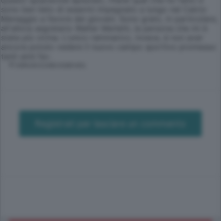
sono ben lieto di essermi impegnato a lungo nel Calcio
Menaggio a favore dei giovani. Sono grato, in particolare,
all'allora segretario Walter Merletti, la persona che mi è
stata più vicina. L'unico rammarico, invece, è non aver
ancora potuto vedere il nuovo campo sportivo promesso
tanti anni fa».
© RIPRODUZIONE RISERVATA
Registrati per lasciare un commento