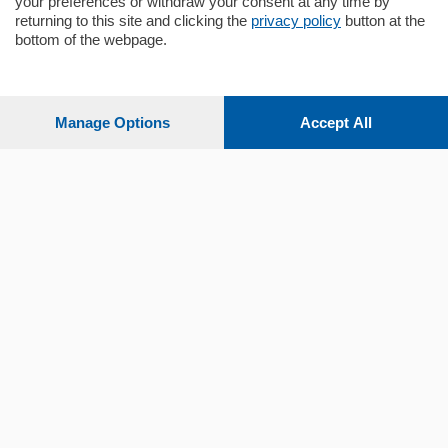
your preferences or withdraw your consent at any time by
Sezioni
returning to this site and clicking the
privacy policy
button at the
bottom of the webpage.
Settimanali
Manage Options
Accept All
Territorio
Sport
Chi Siamo
Servizi
© COPYRIGHT 2026 - La Provincia di Como S.r.l. P. IVA
04178040137 via Giovanni de Simoni 6 – 22100 - E' vietata