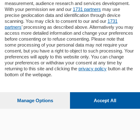
Quadrilocale
measurement, audience research and services development.
Zona Como Borghi. Nel complesso di
With your permission we and our
1731 partners
may use
nuova costruzione "JIULIUS" in Classe
precise geolocation data and identification through device
Energetica A2 proponiamo ampio
scanning. You may click to consent to our and our
1731
Quadrilocale …
partners
’ processing as described above. Alternatively you may
mq.
145
locali:
4
access more detailed information and change your preferences
before consenting or to refuse consenting. Please note that
some processing of your personal data may not require your
consent, but you have a right to object to such processing. Your
preferences will apply to this website only. You can change
your preferences or withdraw your consent at any time by
returning to this site and clicking the
privacy policy
button at the
Sezioni
bottom of the webpage.
Settimanali
Manage Options
Accept All
Territorio
Sport