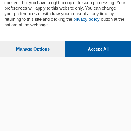
consent, but you have a right to object to such processing. Your
preferences will apply to this website only. You can change
your preferences or withdraw your consent at any time by
returning to this site and clicking the
privacy policy
button at the
Sezioni
bottom of the webpage.
Settimanali
Manage Options
Accept All
Territorio
Sport
Chi Siamo
Servizi