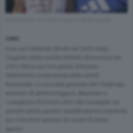
Deborah Oberle con il direttore tecnico Fabrizio Anselmo
COMO
L’oro per Deborah Oberle nei 3000 siepi;
l’argento delle sorelle Meletto (Francesca nei
200 e Silvia nei 400 piani), il bronzo
dell’Atletica Andromeda nella 4x400
femminile. La seconda giornata del Challenge
assoluto di atletica leggera, disputato a
Conegliano (Treviso), oltre alle medaglie, ha
portato anche quattro qualificazioni comasche
per i tricolori assoluti di Caorle di inizio
agosto.