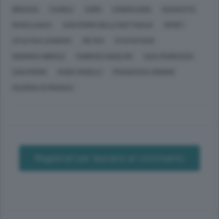
BRESCIA
CAORLE
COMO
CONEGLIANO
GUANZATE
ROVELLASCA
SAN FERMO DELLA BATTAGLIA
SPORT
ATLETICA LEGGERA
METEO
STATISTICHE
DEBORAH OBERLE
FABRIZIO ANSELMO
GAIA PEDRESCHI
SAN FERMO
GUIDO ANSELLI
FRANCESCA ANNONI
GUARDIA DI FINANZA
Registrati per lasciare un commento