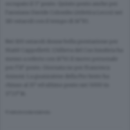
occupato il 5° posto. Quinto posto anche per
l’arosiano Davide Colombo (Atletica Lecco) nei
110 ostacoli con il tempo di 14”85.
Nei 100 ostacoli donne bella prestazione per
Maitè Cappelletti. L’Allieva del Cus Insubria ha
messo a referto con 14”45 il nuovo personale
per l’11° posto. Giornata no per Francesca
Annoni. La guanzatese della Pro Sesto ha
chiuso al 15° ed ultimo posto nei 5000 in
17’23”16.
© RIPRODUZIONE RISERVATA