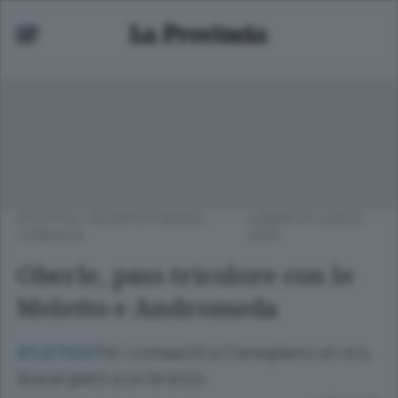
ATLETICA
/
OLGIATE E BASSA
LUNEDÌ 21 LUGLIO
COMASCA
2025
Oberle, pass tricolore con le
Meletto e Andromeda
Per i comaschi a Conegliano un oro,
ATLETICA
due argenti e un bronzo