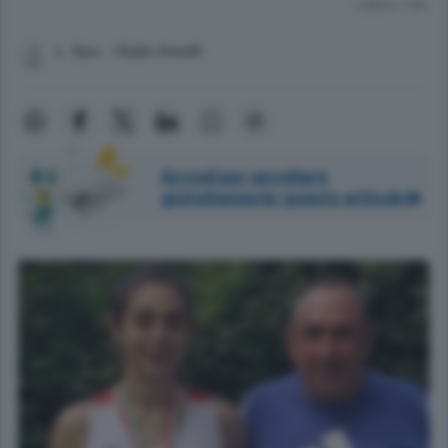
Lettura 1 min.
L. Spo. - Guido Anselli
Accedi per ascoltare
gratuitamente questo articolo