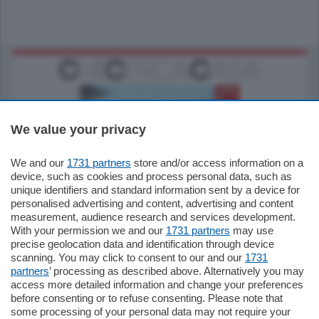
We value your privacy
We and our
1731 partners
store and/or access information on a
770.000
€
device, such as cookies and process personal data, such as
unique identifiers and standard information sent by a device for
Como - Como
personalised advertising and content, advertising and content
Plurilocale
measurement, audience research and services development.
in zona residenziale e tranquilla,
With your permission we and our
1731 partners
may use
proponiamo prestigioso e luminoso
precise geolocation data and identification through device
appartamento all'ultimo piano di uno
scanning. You may click to consent to our and our
1731
stabile signorile …
partners
’ processing as described above. Alternatively you may
mq.
140
locali:
5
access more detailed information and change your preferences
before consenting or to refuse consenting. Please note that
some processing of your personal data may not require your