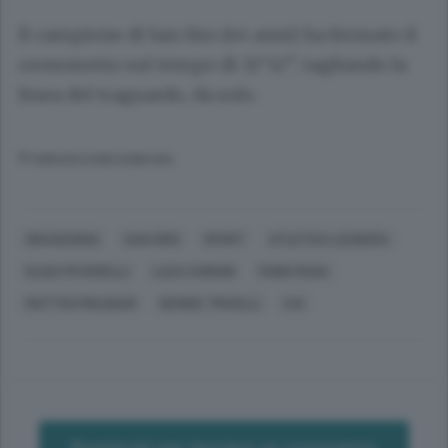
Il campione di San Siro (44 anni) ha fermato il
cronometro sul tempo di 32’52”, tagliando la
linea del traguardo, da solo.
© RIPRODUZIONE RISERVATA
GRAVEDONA
SAN SIRO
SPORT
ATLETICA LEGGERA
ELISA PEVERELLI
LUCA CURIONI
FABIO RUGA
MATTEO MOLINARI
DENISE TRIVELLI
CAI
Registrati per lasciare un commento