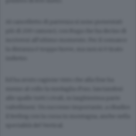
positivo di 850 metri.
Al cancelletto di partenza si sono presentati
più di 200 camosci, con Ruga che ha deciso di
iscriversi all’ultimo momento. Per il comasco
la distanza è troppo breve, ma non si è tirato
indietro.
Ed ha avuto ragione visto che alla fine ha
messo al collo la medaglia d’oro, lasciandosi
alle spalle tutti i rivali, in larghissima parte
valtellinesi. Un successo importante, a ribadire
il feeling con la corsa in montagna, anche nella
specialità del Vertical.