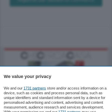
We value your privacy
We and our
1731 partners
store and/or access information on a
795.000
€
device, such as cookies and process personal data, such as
unique identifiers and standard information sent by a device for
Como - Como
personalised advertising and content, advertising and content
Quadrilocale
measurement, audience research and services development.
Zona Como Borghi. Nel complesso di
With your permission we and our
1731 partners
may use