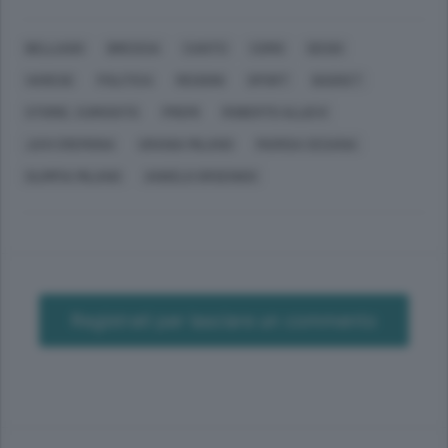
BELLAGIO
BRESCIA
CANTÙ
COMO
DESIO
VARESE
POLITICA
REGIONI
SPORT
BASKET
STORIE, CURIOSITÀ
PREMI
ROBERTO ALLIEVI
JUVI CREMONA
URANIA MILANO
MARISA CESANA
OLIMPIA MILANO
ANGELO ORSENIGO
Registrati per lasciare un commento