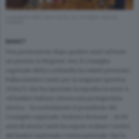
Il presidente Allievi (terzo da dx.) tra i consiglieri regionali
comaschi
BASKET
Una promozione dopo quattro anni val bene
un premio in Regione. Ieri, il Consiglio
regionale della Lombardia ha infatti premiato
Pallacanestro Cantù per la stagione sportiva
2024/25 che ha riportato la squadra in serie A.
«Il basket italiano ritrova una protagonista
storica - ha sottolineato il presidente del
Consiglio regionale, Federico Romani -. In 89
anni di storia Cantù ha saputo scalare i vertici
del basket nazionale e internazionale. Qui la