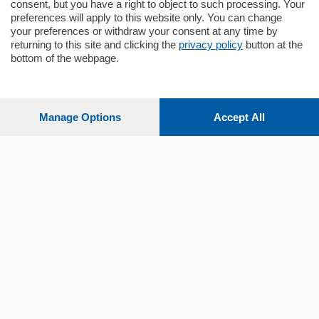
consent, but you have a right to object to such processing. Your
preferences will apply to this website only. You can change
your preferences or withdraw your consent at any time by
returning to this site and clicking the
privacy policy
button at the
Sezioni
bottom of the webpage.
Settimanali
Manage Options
Accept All
Territorio
Sport
Chi Siamo
Servizi