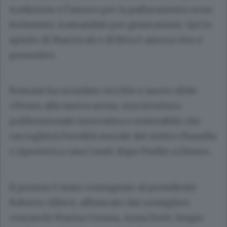
tradizione e l’amore per la pallacanestro sono
fortissimi, tramandati per generazioni. Qui lo
spirito di Marzorati e di Riva è ancora vivo e
presente».
Romani ha ricordato vecchie e nuove sfide:
«Penso alla nuova arena, una struttura
polifunzionale innovativa e sostenibile che
raccoglierà l’eredità morale del mitico Pianella
e riporterà a casa Cantù dopo l’esilio a Desio».
Il premio è stato consegnato al presidente
Roberto Allievi, affiancato dai consiglieri
comaschi Marisa Cesana, Anna Dotti, Sergio