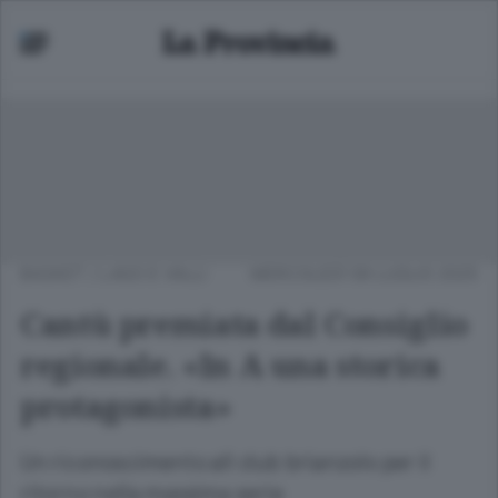
BASKET
/
LAGO E VALLI
MERCOLEDÌ 09 LUGLIO 2025
Cantù premiata dal Consiglio
regionale. «In A una storica
protagonista»
Un riconoscimento all club brianzolo per il
ritorno nella massima serie