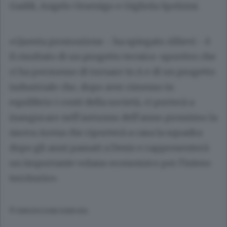
Gaddi, Angelo Orsenigo e Gigliola Spelzini.
«Questa promozione - ha spiegato Allievi - è
il risultato di un progetto tecnico-sportivo che
ci ha permesso di tornare in A e di un progetto
industriale che, dopo aver rimesso in
equilibrio i conti della società, ci porterà a
inaugurare nell’autunno dell’anno prossimo la
nuova Arena che riporterà a casa la squadra
dopo gli anni passati a Desio e rappresenterà
un importante volano economico per l’intero
territorio».
© RIPRODUZIONE RISERVATA