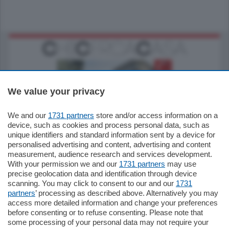
We value your privacy
We and our
1731 partners
store and/or access information on a
795.000
€
device, such as cookies and process personal data, such as
unique identifiers and standard information sent by a device for
Como - Como
personalised advertising and content, advertising and content
Quadrilocale
measurement, audience research and services development.
Zona Como Borghi. Nel complesso di
With your permission we and our
1731 partners
may use
nuova costruzione "JIULIUS" in Classe
precise geolocation data and identification through device
Energetica A2 proponiamo ampio
scanning. You may click to consent to our and our
1731
Quadrilocale …
partners
’ processing as described above. Alternatively you may
mq.
145
locali:
4
access more detailed information and change your preferences
before consenting or to refuse consenting. Please note that
some processing of your personal data may not require your