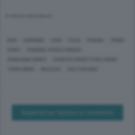
© RIPRODUZIONE RISERVATA
BARI
CERNOBBIO
COMO
ITALIA
PUSIANO
TORINO
SPORT
ECONOMIA, AFFARI E FINANZA
PRODUZIONE CHIMICA
COSMETICI, PRODOTTI PER L'IGIENE
TEMPO LIBERO
BELLEZZA
GAIA TAGLIABUE
Registrati per lasciare un commento