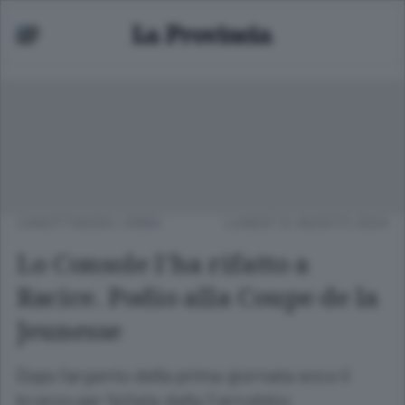
CANOTTAGGIO
/
ERBA
LUNEDÌ 12 AGOSTO 2024
Lo Console l’ha rifatto a
Racice. Podio alla Coupe de la
Jeunesse
Dopo l’argento della prima giornata ecco il
bronzo per l’atleta della Cernobbio