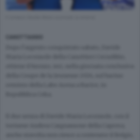
Il comasco Davide Maria Loconsole (a sinistra)
CANOTTAGGIO
Dopo l’argento conquistato sabato, Davide
Maria Loconsole della Canottieri Cernobbio,
ottiene il bronzo, ieri, nella giornata conclusiva
della Coupe de la Jeunesse 2024, sul bacino
remiero della Labe Arena a Racice, in
Repubblica Ceka.
Il due senza di Davide Maria Loconsole, con il
torinese Andrea Cargnassone della Caprera,
anche stavolta non riesce a contenere il Belgio,