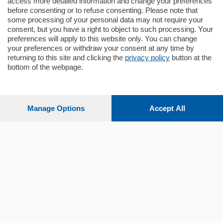
access more detailed information and change your preferences
before consenting or to refuse consenting. Please note that
some processing of your personal data may not require your
consent, but you have a right to object to such processing. Your
preferences will apply to this website only. You can change
your preferences or withdraw your consent at any time by
returning to this site and clicking the
privacy policy
button at the
Sezioni
bottom of the webpage.
Settimanali
Manage Options
Accept All
Territorio
Sport
Chi Siamo
Servizi