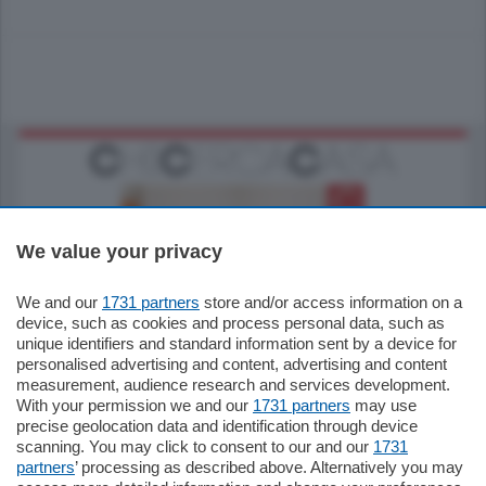
We value your privacy
We and our
1731 partners
store and/or access information on a
185.000
€
device, such as cookies and process personal data, such as
unique identifiers and standard information sent by a device for
Cernobbio - Como
personalised advertising and content, advertising and content
Appartamento
measurement, audience research and services development.
Situato nella tranquilla frazione di Piazza
With your permission we and our
1731 partners
may use
Santo Stefano, in un contesto riservato e a
precise geolocation data and identification through device
pochi minuti …
scanning. You may click to consent to our and our
1731
partners
’ processing as described above. Alternatively you may
mq.
80