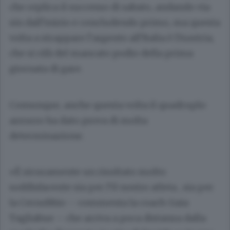
che replica il successo di sabato, andando via
sin dall’inizio e concludendo primo, ma questa
volta a strappare l’argento all’Italia è l’Austria,
che si rifà del mancato podio della prima
giornata di gare.
Comunque, anche questa volta il quadruplo
azzurro ha dato prova di molta
determinazione.
«È sicuramente un risultato molto
soddisfacente sia per l’il nostro atleta , sia per
la Cernobbio – commenta la coach Gaia
Tagliabue – che arriva a poca distanza dalla