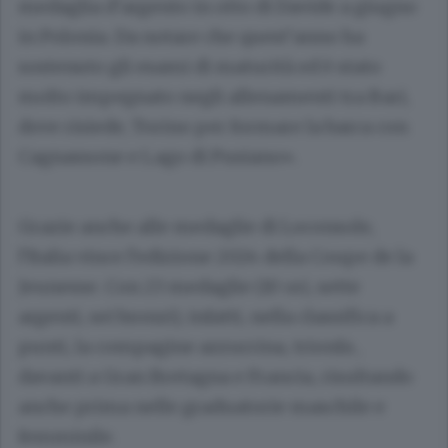
medaglia d’argento in otto di Davide a giugno
in Polonia. Da notare che quest’anno ha
sostenuto gli esami di maturità ed è stato
molto impegnato negli allenamenti tra Bari,
dove risiede, Torino per formare la barca con
Cagnassone e Lago di Pusiano».
Grazie anche alle medaglie di Loconsole,
l’Italia vince l’edizione 2024 della Coupe de la
Jeunesse. Con 23 medaglie (10 ori, sette
argenti, sei bronzi), infatti, nella classifica a
punti, la compagine azzurrina, trionfa ,
davanti a Gran Bretagna e Francia, risultando
anche prima nelle graduatorie maschile e
femminile.