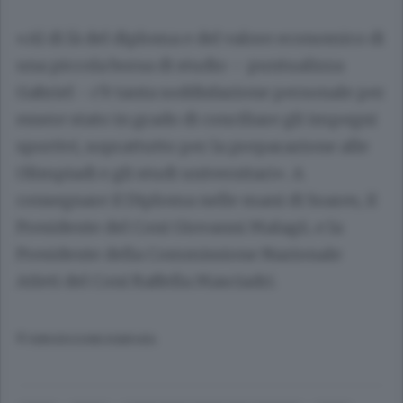
«Al di là del diploma e del valore economico di
una piccola borsa di studio – puntualizza
Gabriel - c’è tanta soddisfazione personale per
essere stato in grado di conciliare gli impegni
sportivi, soprattutto per la preparazione alle
Olimpiadi e gli studi universitari». A
consegnare il Diploma nelle mani di Soares, il
Presidente del Coni Giovanni Malagò, e la
Presidente della Commissione Nazionale
Atleti del Coni Raffella Masciadri.
© RIPRODUZIONE RISERVATA