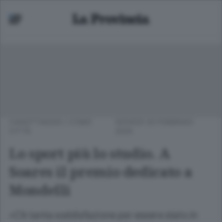
CANOTTAGGIO
/
COMO
GIOVEDÌ 20 FEBBRAIO
CITTÀ
2025
Lo sport più lo studio. A
Soares il premio dedicato a
Mondelli
«C’è tanta soddisfazione per essere stato in