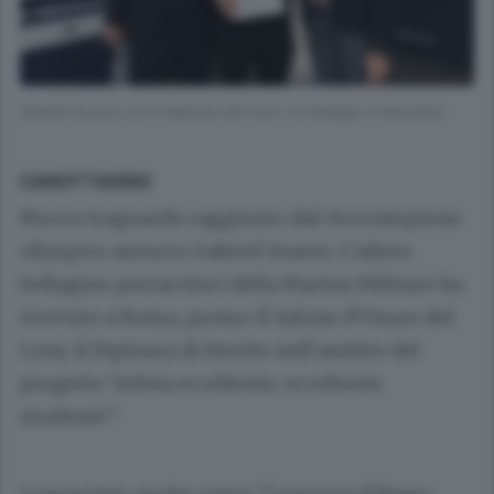
Gabriel Soares con il diploma del Coni, tra Malagò e Masciadri
CANOTTAGGIO
Nuovo traguardo raggiunto dal vicecampione
olimpico azzurro Gabriel Soares. L’atleta
bellagino portacolori della Marina Militare ha
ricevuto a Roma, presso il Salone d’Onore del
Coni, il Diploma di Merito nell’ambito del
progetto “Atleta eccellente, eccellente
studente”.