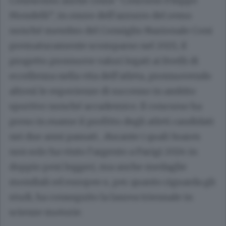
Conosciuto anche come “Concorso Filippo
Mondelli”, in onore dell’azzurro del remo
nonché membro del Consiglio Nazionale Coni
prematuramente scomparso nel 2021, il
progetto promuove valori legati ai livelli di
eccellenza nella vita dell’atleta, promuovendo
altresì le esperienze di successo in ambito
sportivo nonché accademico. Il concorso ha
preso in esame il profitto degli atleti candidati
nei due anni passati , durante i quali Soares
non solo ha vinto l’argento a Parigi 2024 in
doppio pesi leggeri, ma anche medaglie
mondiali ed europee e, per quanto riguarda gli
studi, ha conseguito la laurea triennale in
scienze motorie.