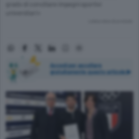
grado di conciliare impegni sportivi
universitari»
Lettura meno di un minuto.
Accedi per ascoltare
gratuitamente questo articolo