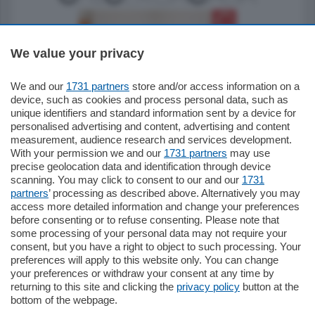
We value your privacy
We and our
1731 partners
store and/or access information on a
185.000
€
device, such as cookies and process personal data, such as
unique identifiers and standard information sent by a device for
Cernobbio - Como
personalised advertising and content, advertising and content
Appartamento
measurement, audience research and services development.
Situato nella tranquilla frazione di Piazza
With your permission we and our
1731 partners
may use
Santo Stefano, in un contesto riservato e a
precise geolocation data and identification through device
pochi minuti …
scanning. You may click to consent to our and our
1731
partners
’ processing as described above. Alternatively you may
mq.
80
access more detailed information and change your preferences
before consenting or to refuse consenting. Please note that
some processing of your personal data may not require your
consent, but you have a right to object to such processing. Your
preferences will apply to this website only. You can change
your preferences or withdraw your consent at any time by
returning to this site and clicking the
privacy policy
button at the
Sezioni
bottom of the webpage.