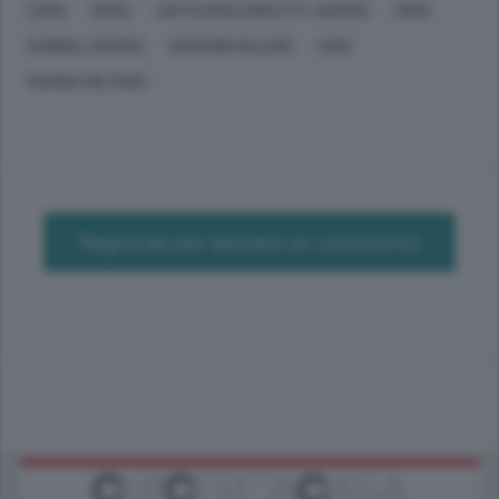
COMO
ROMA
AGITAZIONI,CONFLITTI, GUERRE
CRISI
GABRIEL SOARES
GIOVANNI MALAGÒ
CONI
MARINA MILITARE
Registrati per lasciare un commento