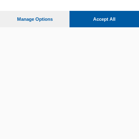
Settimanali
Manage Options
Accept All
Territorio
Sport
Chi Siamo
Servizi
© COPYRIGHT 2026 - La Provincia di Como S.r.l. P. IVA
04178040137 via Giovanni de Simoni 6 – 22100 - E' vietata
la riproduzione anche parziale
Iscritta al Registro Imprese di Como al n. 425567 Capitale