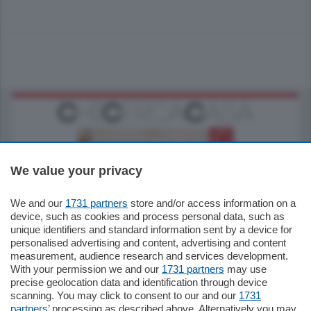
We value your privacy
We and our
1731 partners
store and/or access information on a
185.000
€
device, such as cookies and process personal data, such as
unique identifiers and standard information sent by a device for
Cernobbio - Como
personalised advertising and content, advertising and content
Appartamento
measurement, audience research and services development.
Situato nella tranquilla frazione di Piazza
With your permission we and our
1731 partners
may use
Santo Stefano, in un contesto riservato e a
precise geolocation data and identification through device
pochi minuti …
scanning. You may click to consent to our and our
1731
partners
’ processing as described above. Alternatively you may