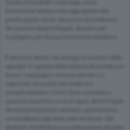
Sembra il preludio a una fuga, ma la
formazione lariana resta aggrappata alla
partita grazie anche alla prova straordinaria
del portiere Daniel D’Agate, decisivo nel
respingere più di una conclusione insidiosa.
È nel terzo drittel che emerge il carattere della
squadra: il capitano Riki Ambrosoli prende per
mano i compagni e trova la rete del 2-2,
riaprendo un match che sembrava
complicatissimo. L’Over Time non basta a
spezzare la parità e si va ai rigori, dove D’Agate
diventa protagonista assoluto, opponendosi
con freddezza agli attaccanti avversari. Dal
dischetto Pirelli firma la realizzazione decisive