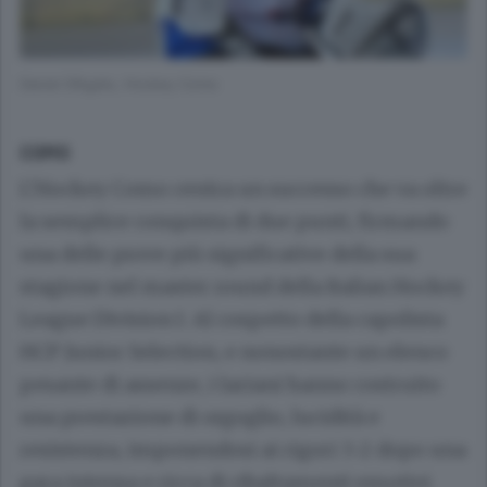
Daniel D’Agate, Hockey Como
COMO
L’Hockey Como centra un successo che va oltre
la semplice conquista di due punti, firmando
una delle prove più significative della sua
stagione nel master round della Italian Hockey
League Division I. Al cospetto della capolista
HCP Junior Selection, e nonostante un elenco
pesante di assenze, i lariani hanno costruito
una prestazione di orgoglio, lucidità e
resistenza, imponendosi ai rigori 3-2 dopo una
gara intensa e ricca di ribaltamenti emotivi.