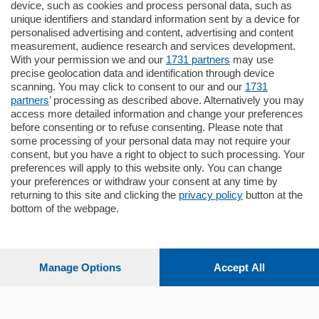
795.000
€
device, such as cookies and process personal data, such as
unique identifiers and standard information sent by a device for
Como - Como
personalised advertising and content, advertising and content
Quadrilocale
measurement, audience research and services development.
Zona Como Borghi. Nel complesso di
With your permission we and our
1731 partners
may use
nuova costruzione "JIULIUS" in Classe
precise geolocation data and identification through device
Energetica A2 proponiamo ampio
scanning. You may click to consent to our and our
1731
Quadrilocale …
partners
’ processing as described above. Alternatively you may
mq.
145
locali:
4
access more detailed information and change your preferences
before consenting or to refuse consenting. Please note that
some processing of your personal data may not require your
consent, but you have a right to object to such processing. Your
preferences will apply to this website only. You can change
your preferences or withdraw your consent at any time by
returning to this site and clicking the
privacy policy
button at the
Sezioni
bottom of the webpage.
Settimanali
Manage Options
Accept All
Territorio