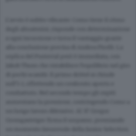
L’avvio è subito vibrante: Como tiene il ritmo
degli altoatesini, risponde con determinazione
a ogni incursione e trova il vantaggio grazie
alla conclusione precisa di Andrea Pirelli. La
replica del Pustertal però è immediata, con
Jakob Thum che ristabilisce l’equilibrio nel giro
di pochi scambi. Il primo drittel si chiude
sull’1-1, riflettendo un confronto aperto e
combattuto. Nel secondo tempo gli ospiti
aumentano la pressione, costringendo Como a
un lungo lavoro difensivo. Al 31’ Gregor
Grossgasteiger firma il sorpasso, premiando
un momento favorevole della Junior Selection.