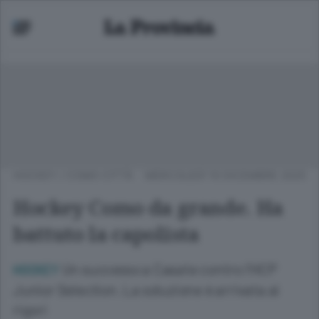
HOCKEY
/
COMO CITTÀ
MERCOLEDÌ 10 DICEMBRE 2025
Hockey Como da grande. Ha
battuto la capolista
Un successo a Casate contro l’HCP
HOCKEY
Junior Selection. La soluzione è arrivata ai
rigori