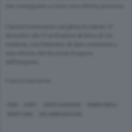
che consegnano a Como una vittoria preziosa.
I lariani torneranno sul ghiaccio sabato 13
dicembre alle 17 al Pranives di Selva di Val
Gardena, con l’obiettivo di dare continuità a
una vittoria che ha avuto il sapore
dell’impresa.
© RIPRODUZIONE RISERVATA
COMO
SPORT
HOCKEY SU GHIACCIO
ANDREA PIRELLI
HOCKEY COMO
HCP JUNIOR SELECTION