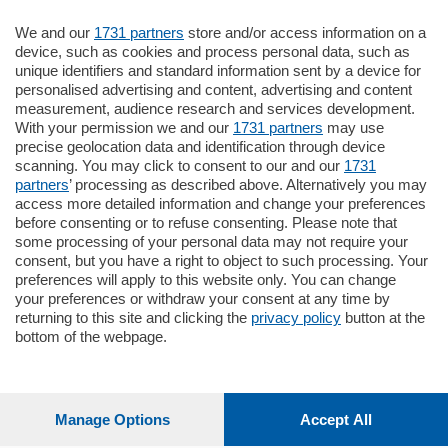
We and our
1731 partners
store and/or access information on a
770.000
€
device, such as cookies and process personal data, such as
unique identifiers and standard information sent by a device for
Como - Como
personalised advertising and content, advertising and content
Plurilocale
measurement, audience research and services development.
in zona residenziale e tranquilla,
With your permission we and our
1731 partners
may use
proponiamo prestigioso e luminoso
precise geolocation data and identification through device
appartamento all'ultimo piano di uno
scanning. You may click to consent to our and our
1731
stabile signorile …
partners
’ processing as described above. Alternatively you may
mq.
140
locali:
5
access more detailed information and change your preferences
before consenting or to refuse consenting. Please note that
some processing of your personal data may not require your
consent, but you have a right to object to such processing. Your
preferences will apply to this website only. You can change
your preferences or withdraw your consent at any time by
returning to this site and clicking the
privacy policy
button at the
Sezioni
bottom of the webpage.
Settimanali
Manage Options
Accept All