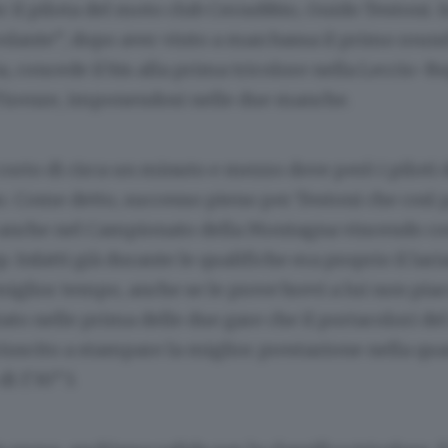
r il pilota del moto club Cernobbio, Guido Testoni. In
olante”, dopo aver vinto a man bassa il primo round
a, concede il bis alla prima tricolore nella Leccio-Re
 Firenze, imponendosi nelle due manche.
orto di circa un minuto e mezzo dove però i piloti
o. Come detto, successo pieno per Testoni che così p
 anche nel Campionato della Montagna vincendo co
 Infatti già durante le qualifiche era proprio il lari
miglior tempo, anche se le prove brevi a lui non pia
tato nelle prima delle due gare che il portacolori de
iuscito a stampare la miglior prestazione nella quar
di 1’30”3.