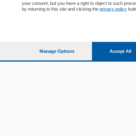
Sport
Cantù e M
your consent, but you have a right to object to such proc
Editoriali
Erba
by returning to this site and clicking the
privacy policy
butt
Podcast
Olgiate e 
Quatar Pass
Media Inglese
Sport
Storie nella Breva
Dirette C
Focus
Classifica
Manage Options
Accept All
Up
Notizie C
Dossier
Classifica
Classifica
Settimanali
Classifich
L'Ordine
Imprese & Lavoro
Diogene
Salute & Benessere
Frontiera