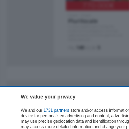
770.000
€
Como - Como
Plurilocale
in zona residenziale e tranquilla,
proponiamo prestigioso e luminoso
appartamento all'ultimo piano di uno
stabile signorile …
mq.
140
locali:
5
We value your privacy
Sezioni
Territor
Cronaca
Como
We and our
1731 partners
store and/or access information
device for personalised advertising and content, advert
Economia
Cintura
may use precise geolocation data and identification throu
Cultura e Spettacoli
Lago e val
may access more detailed information and change your pre