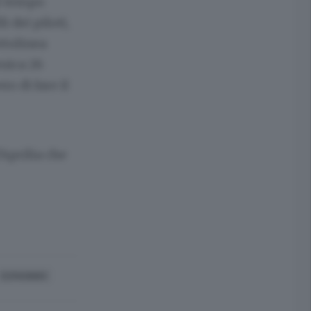
il tempo
 dei piloti,
ottolinea
nica 26
o di fare il
’Aprilia che
CERNOBBIO