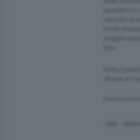
Nella seconda
atmosferico, 
oltre 150 al v
Guido Teston
maggio siamo
bis».
Nella classif
chiude al 4° 
© RIPRODUZIONE RI
COMO
SPOLET