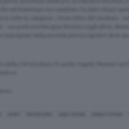
 prova, anch’essa valida per la classifica tricolore, 
che nel frattempo era cambiato, ha fatto alzare quelli
ia in tutte le categorie. «Sono felice del risultato- s
i - ora però non bisogna dormire sugli allori, dome
 impegnati nella seconda prova a Spoleto dove sper
ica della 250 tricolore c’è anche Angelo Testoni con l
posto.n
SERVATA
O
SPORT
MOTOCICLISMO
GUIDO TESTONI
ANGELO TESTONI