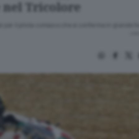
 nel Tricolore
si per il pilota comasco che si conferma in grande 
Lettu