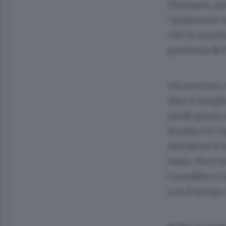
l’Europeo, pe
“professore v
250 in Austri
provincia di
Un percorso c
dare il megli
piede giusto
Honda 250 Gp.
ottenbere il 
tanto. Ma è s
Cernobbio è r
con il tempo 