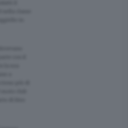
fatti il
 nella classe
ggiello in
 dovevano
arte con il
n la sua
ano a
cciono più di
l moto club
to di litro