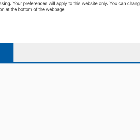
ariano
Privacy e Policy
essing. Your preferences will apply to this website only. You can cha
on at the bottom of the webpage.
bassa
alcio Como
 Serie B
alcio Como
 Serie A
 Serie A Femminile
e