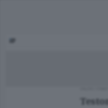
CALCIO
/
COMO 
Teston