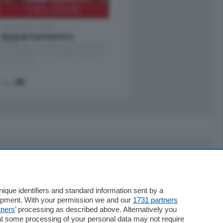
185.000
€
Cernobbio - Como
Appartamento
Situato nella tranquilla frazione di Piazza
Santo Stefano, in un contesto riservato e a
pochi minuti …
mq.
80
Servizi
Necrologie
que identifiers and standard information sent by a
lopment. With your permission we and our
1731 partners
Pubblicità
tners
’ processing as described above. Alternatively you
Concorsi
at some processing of your personal data may not require