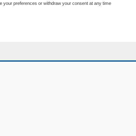
Abbonamenti
nge your preferences or withdraw your consent at any time
Più letti
Le aziende comunicano
Speciali
Cinema
ChiCercaCasa
Archivio
Meteo
Skill Alexa
Elezioni 2024