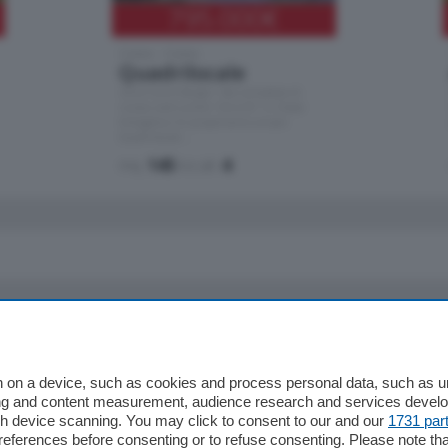
795.000
€
Como - Como
Quadrilocale
Zona Como Borghi. Nel complesso di
nuova costruzione "JIULIUS" in Classe
Energetica A2 proponiamo ampio
Quadrilocale …
mq.
145
locali:
4
io
Chi Siamo
Redazione
 on a device, such as cookies and process personal data, such as uni
ising and content measurement, audience research and services deve
Editore
gh device scanning. You may click to consent to our and our
1731 par
li
Contatti
ferences before consenting or to refuse consenting. Please note th