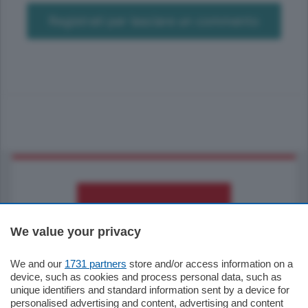
Registrati per lasciare un commento
We value your privacy
We and our
1731 partners
store and/or access information on a
185.000
€
device, such as cookies and process personal data, such as
unique identifiers and standard information sent by a device for
Cernobbio - Como
personalised advertising and content, advertising and content