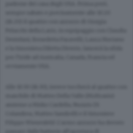
padrone dei casa degli USA. Prima però,
sempre sabato e precisamente alle 10.20
(16.20) il quattro con azzurro di Giorgia
Pelacchi della Lario, in equipaggio con Claudia
Destefani, Benedetta Faravelli, Laura Meriano
e la timoniera Diletta Diverio, lancerà la sfida
per l’iride ad Australia, Canada, Francia ed
ovviamente USA.
Alle 10.30 (16.30), invece toccherà al quattro con
maschile di Matteo Della Valle (Moltrasio)
assieme a Mirko Cardella, Nunzio Di
Colandrea, Matteo Sandrelli e il timoniere
Filippo Wiesenfeld. L’armo azzurro ha dovuto
passare dalle batterie all’apertura di