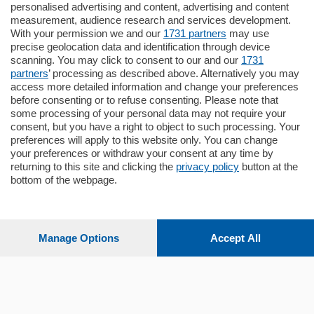
Como - Como
personalised advertising and content, advertising and content
Plurilocale
measurement, audience research and services development.
in zona residenziale e tranquilla,
With your permission we and our
1731 partners
may use
proponiamo prestigioso e luminoso
precise geolocation data and identification through device
appartamento all'ultimo piano di uno
scanning. You may click to consent to our and our
1731
stabile signorile …
partners
’ processing as described above. Alternatively you may
mq.
140
locali:
5
access more detailed information and change your preferences
before consenting or to refuse consenting. Please note that
some processing of your personal data may not require your
consent, but you have a right to object to such processing. Your
preferences will apply to this website only. You can change
your preferences or withdraw your consent at any time by
returning to this site and clicking the
privacy policy
button at the
bottom of the webpage.
Sezioni
Settimanali
Manage Options
Accept All
Territorio
Sport