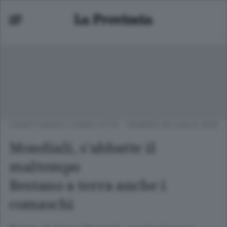
CANOTTAGGIO
/
COMO CITTÀ
VENERDÌ 26 LUGLIO 2019
Mondiali, s’abbatte il
maltempo
Restano a terra anche i
comaschi