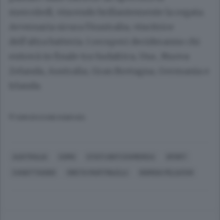
mercoledì, vincendo brillantemente la regata.
Avversaria sicura l’Australia, vincitrice
dell’altra batteria. I recuperi decideranno chi
entrerà in finale tra Sudafrica, Usa , Nuova
Zelanda, Australia, Gran Bretagna, Germania e
Irlanda.
© RIPRODUZIONE RISERVATA
AUSTRALIA
COMO
STATI UNITI D'AMERICA
SPORT
CANOTTAGGIO
GRETA MARTINLELLI
GIORGIA PELACCHI