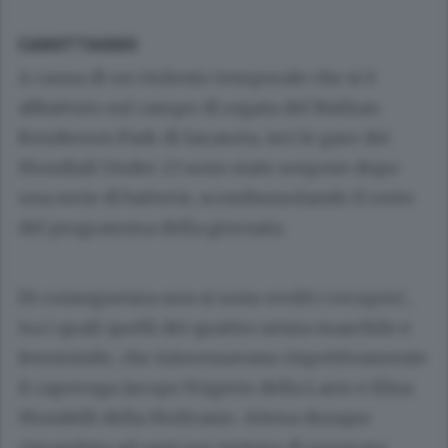
CANOTTAGGIO
A causa di un violento temporale che si è
abbattuto sul campo di regata del Nathan
Benderson Park di Sarasota, ieri le gare dei
Mondiali Under 23 sono state sospese dopo
una serie di batterie, scombussolando il resto
del programma della giornata.
Di conseguenza non si sono svolti i recuperi ,
tra i quali quelli dei quattro senza maschile e
femminile, che interessavano rispettivamente
il capovoga Jacopo Frigerio della Lario e Elisa
Mondelli della Moltrasio. Attesa dunque
rimandata ad oggi per tentare di superare