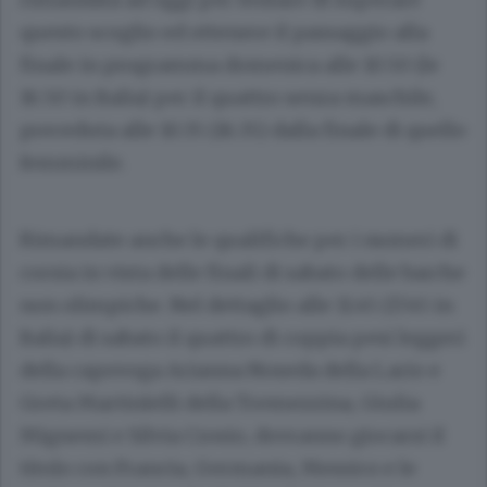
questo scoglio ed ottenere il passaggio alla
finale in programma domenica alle 10.50 (le
16.50 in Italia) per il quattro senza maschile,
preceduta alle 10.35 (16.35) dalla finale di quello
femminile.
Rimandate anche le qualifiche per i numeri di
corsia in vista delle finali di sabato delle barche
non olimpiche. Nel dettaglio alle 11.45 (17.45 in
Italia) di sabato il quattro di coppia pesi leggeri
della capovoga Arianna Noseda della Lario e
Greta Martinlelli della Tremezzina, Giulia
Mignemi e Silvia Crosio, dovranno giocarsi il
titolo con Francia, Germania, Messico e le