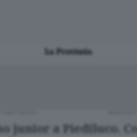
/
COMO CINTURA
MERCOLEDÌ 
o junior a Piediluco. C