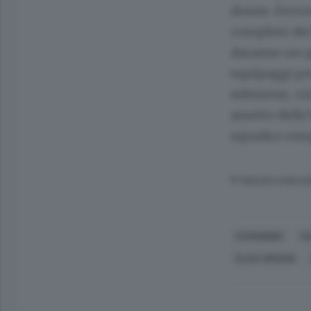
donne. Dovre
completo dei 
daranno un q
equipaggi pe
selezione, cu
assetto delle
squadra comp
© RIPRODUZIONE RI
CERNOBBIO
C
ELISA GRISONI