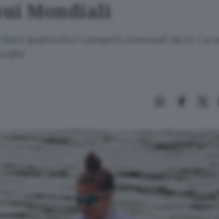
sui Mondiali
Sono quattordici i comaschi convocati dal ct. Le r
O
 luglio