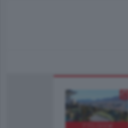
770.000
€