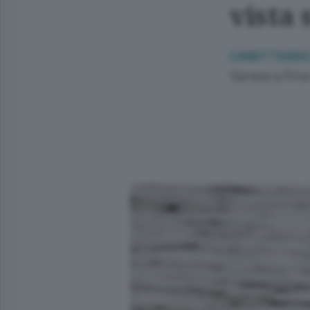
vista 
CANOTTAGGI
Varese a fine