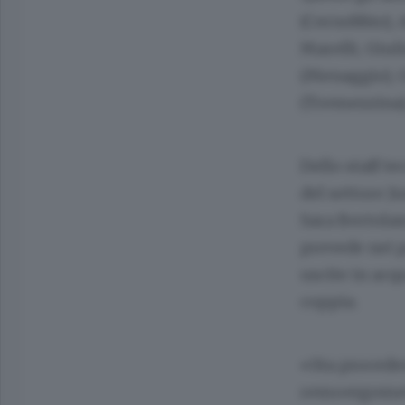
(Cernobbio), 
Marelli, Giul
(Menaggio), G
(Tremezzina)
Dello staff t
del settore J
Sara Bertolas
prevede nei p
uscite in acq
coppia.
«Sta proceden
remoergometr