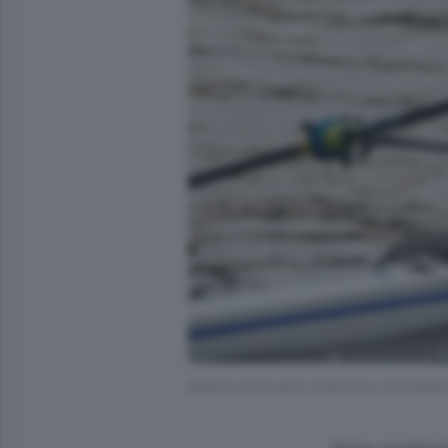
Melissa Schincariol (Canottieri Cernobbio)