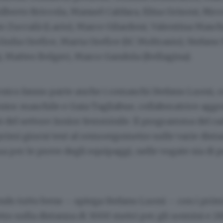
Alberto Briccola, Manuel Caldara, Elisa Grisoni, Nic
io Zuccalà (Lario), Marco Gilardoni, Valentina Masc
iulia Orefice, Marta Orefice (SC Moltrasio), Stefano
, Matteo Belgeri, Marco Gandola (Bellagina).
ecnico fanno parte anche i comaschi Stefano Luoni, 
unior maschile e Gaia Tagliabue, collaboratrice agg
i del settore Junior femminile. Il programma del r
rimi giorni test al remoergometro sulle varie dista
ua per le prove degli equipaggi, nelle vogate sia di p
do tutto bene – spiega Stefano Luoni – con i primi
o sulla distanza di 3000 metri per gli uomini e 28