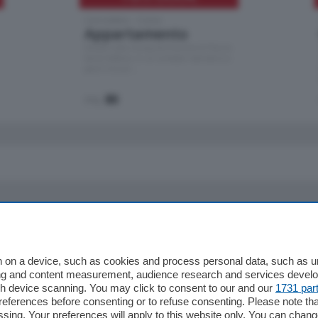
Cernobbio - Como
Appartamento
Situato nella tranquilla frazione di Piazza
Santo Stefano, in un contesto riservato e a
pochi minuti …
mq.
80
io
Chi Siamo
Redazione
 on a device, such as cookies and process personal data, such as uni
Editore
ising and content measurement, audience research and services deve
li
Contatti
gh device scanning. You may click to consent to our and our
1731 par
ferences before consenting or to refuse consenting. Please note th
ariano
Privacy e Policy
essing. Your preferences will apply to this website only. You can cha