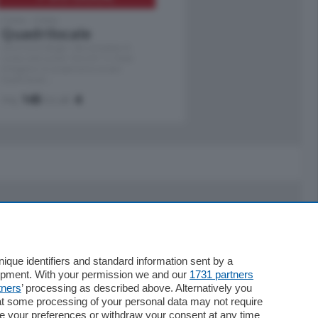
Como - Como
Quadrilocale
Zona Como Borghi. Nel complesso di
nuova costruzione "JIULIUS" in Classe
Energetica A2 proponiamo ampio
Quadrilocale …
mq.
145
locali:
4
Servizi
Necrologie
que identifiers and standard information sent by a
Pubblicità
lopment. With your permission we and our
1731 partners
Concorsi
tners
’ processing as described above. Alternatively you
at some processing of your personal data may not require
Abbonamenti
nge your preferences or withdraw your consent at any time