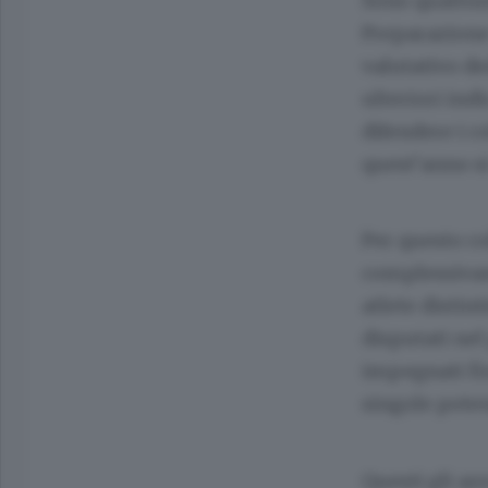
Sono quattord
Preparazione
valutativo ded
ulteriori ind
difendere i c
quest’anno si
Per questo co
complessivame
atlete distin
disputati nel
impegnati fin
singole pote
Questi gli az