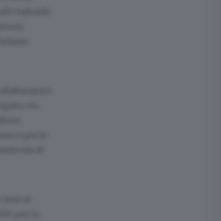
colò Gabriele
heroni
 Solano
collaboratore
regata con
aduno
nze e poi le
unta sia di
 test al
00 per le