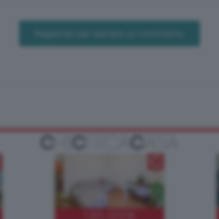
Registrati per lasciare un commento
185.000
€