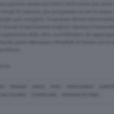
mo provare anche sui 2000 e 1000 metri per avere
tempi di ciascuno, per poi passare ai test in acqua, 
uadro più completo. Ci saranno diversi interscambi
r trovare le formazioni migliori. Questa ovviament
i seguiranno delle altre, con l’obiettivo di raggiunge
 barche poter affrontare i Mondiali di Varese con la 
etitiva».
SERVATA
OMO
MENAGGIO
VARESE
SPORT
MARCO GANDOLA
ALBERTO
GAIA TAGLIABUE
STEFANO LUONI
FRANCESCO CATTANEO