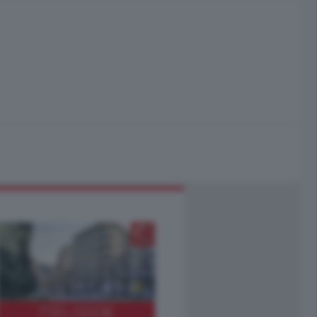
795.000
€