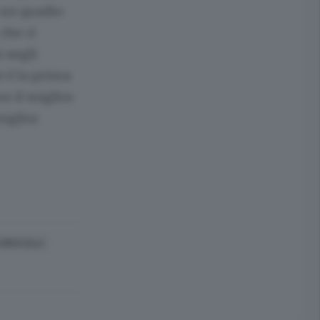
 un quadro
che ci
 negli
e è la prima
re il miglior
miglior
 BRICCOLA