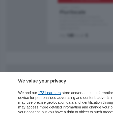
Como - Como
Plurilocale
in zona residenziale e tranquilla,
proponiamo prestigioso e luminoso
appartamento all'ultimo piano di uno
stabile signorile …
mq.
140
locali:
5
Sezioni
Territor
We value your privacy
Cronaca
Como
We and our
1731 partners
store and/or access information
Economia
Cintura
device for personalised advertising and content, advert
Cultura e Spettacoli
Lago e val
may use precise geolocation data and identification throu
may access more detailed information and change your pre
Sport
Cantù e M
your consent, but you have a right to object to such proc