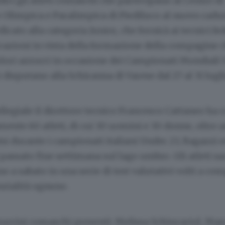
ici gli atleti comaschi che partecipano al Centro di
 Olimpica e Paralimpica di Piediluco al nuovo radu
icato alla categoria Junior, che fornirà ai tecnici fe
icazioni in vista della formazione della compagine 
olori azzurri in occasione dei Campionati Mondiali 
 disputano alla Schiranna di Varese dal 27 al 31 lugli
llegiale il direttore tecnico Francesco Cattaneo ha
nte 60 atleti, di cui 30 uomini e 30 donne, oltre ad 
tisi durante i campionati italiani Under 23, Ragazzi e
 passato fine settimana sul lago umbro. Gli atleti s
o a sabato in una serie di test valutativi volti a co
nzialità ognuno.
zurrini comaschi presenti: Melissa Schincariol, Mar