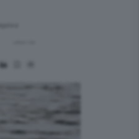
egate a
Lettura 1 min.