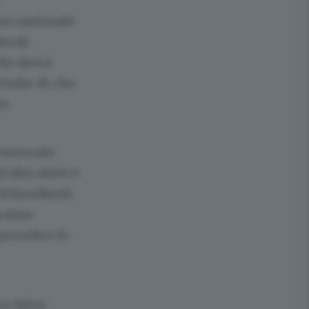
no nazionale
derali
che dovrà
Under 19, che
o.
 convocato
altri atleti e
d Esordienti,
aranno
mprendere le
co Selva