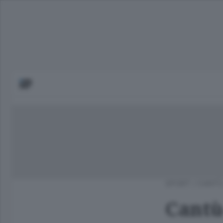
SPORT
/
CANTÙ
Cantù-