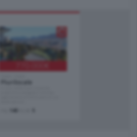
770.000
€
Como - Como
Plurilocale
in zona residenziale e tranquilla,
proponiamo prestigioso e luminoso
appartamento all'ultimo piano di uno
stabile signorile …
mq.
140
locali:
5