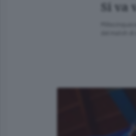
Si va 
Millecinquece
del match di