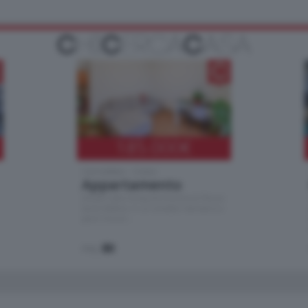
185.000
€
Cernobbio - Como
Appartamento
Situato nella tranquilla frazione di Piazza
Santo Stefano, in un contesto riservato e a
pochi minuti …
mq.
80