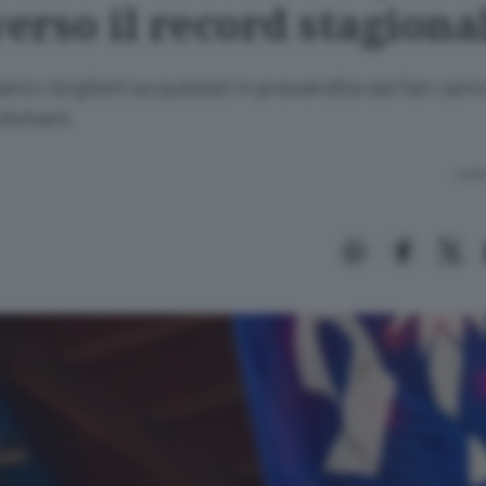
verso il record stagiona
nto i biglietti acquistati in prevendita dai fan cantu
 domani.
Lettu