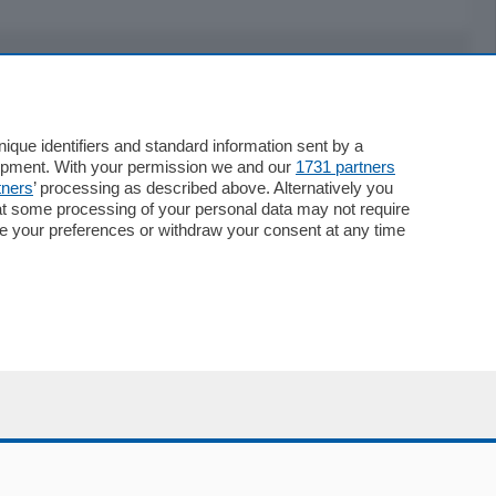
Servizi
Necrologie
que identifiers and standard information sent by a
lopment. With your permission we and our
1731 partners
Pubblicità
tners
’ processing as described above. Alternatively you
Concorsi
at some processing of your personal data may not require
Abbonamenti
nge your preferences or withdraw your consent at any time
Più letti
Le aziende comunicano
Speciali
Cinema
ChiCercaCasa
Archivio
Meteo
Skill Alexa
Elezioni 2024