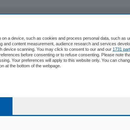
io
Chi Siamo
Redazione
 on a device, such as cookies and process personal data, such as uni
ising and content measurement, audience research and services deve
Editore
gh device scanning. You may click to consent to our and our
1731 par
li
Contatti
ferences before consenting or to refuse consenting. Please note th
ariano
Privacy e Policy
essing. Your preferences will apply to this website only. You can cha
on at the bottom of the webpage.
bassa
alcio Como
 Serie B
alcio Como
 Serie A
 Serie A Femminile