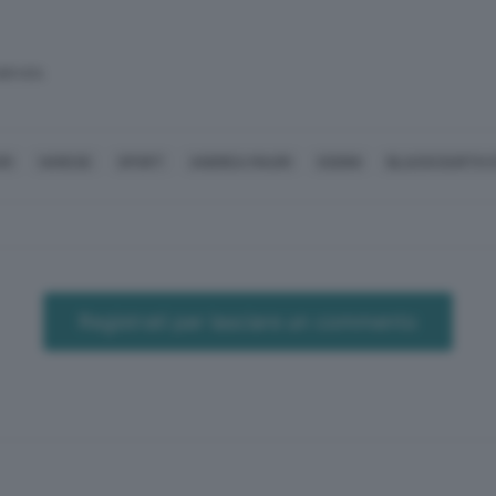
SERVATA
RI
VARESE
SPORT
ANDREA MAURI
SODINI
BLACKCOURTH 
Registrati per lasciare un commento