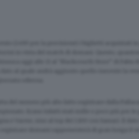
nto (1.490 per la precisione) i biglietti acquistati i
nturini in vista del match di domani. Questo, quanto
chiusura oggi alle 13 al “Blackcourth Store” di Fabio 
dato al quale andrà aggiunto quello inerente la ven
giornata odierna.
atta del numero più alto fatto registrare dalla Palla
pionato. Erano infatti stati mille o poco più per le 
na e Varese, sino al top dei 1.100 con Sassari. Il dat
 registrare domani rappresenterà di gran lunga il 