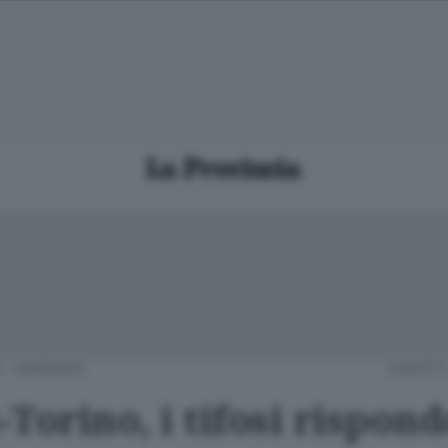
 - MARIANO
SABATO
Torino, i tifosi rispon