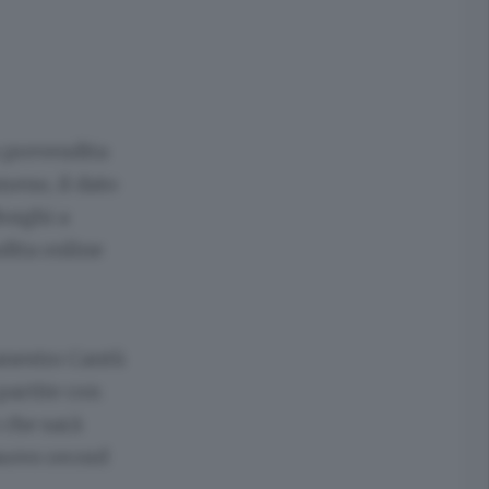
n prevendita
meno, il dato
Borghi a
dita online
canestro Cantù
partite con
o che sarà
nuovo record