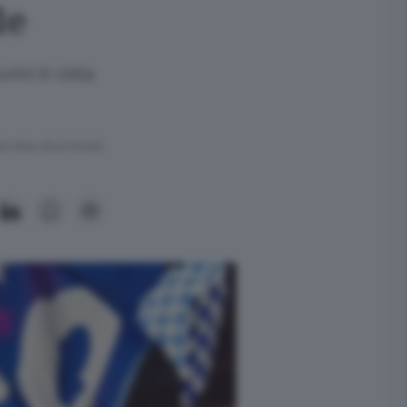
le
rini in vista
ra meno di un minuto.