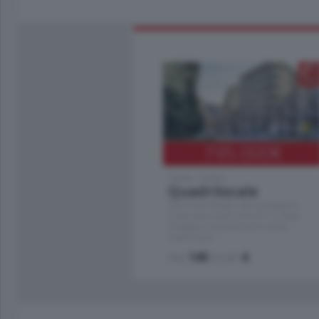
795.000
€
Como - Como
Quadrilocale
Zona Como Borghi. Nel complesso di
nuova costruzione "JIULIUS" in Classe
Energetica A2 proponiamo ampio
Quadrilocale …
mq.
145
locali:
4