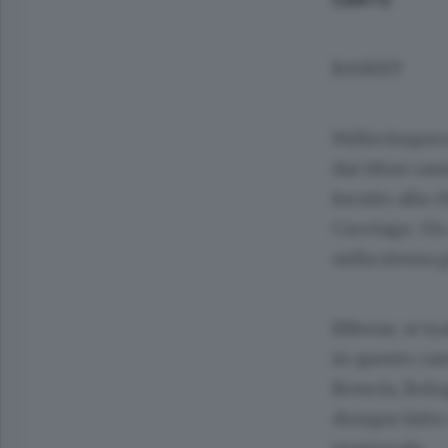
BASKET
Millecinquece
dai tifosi ca
fornito alla 
Cucciago. Un 
nella stessa 
Ebbene, si tr
in questo cam
Brescia, Bolog
dunque fatto