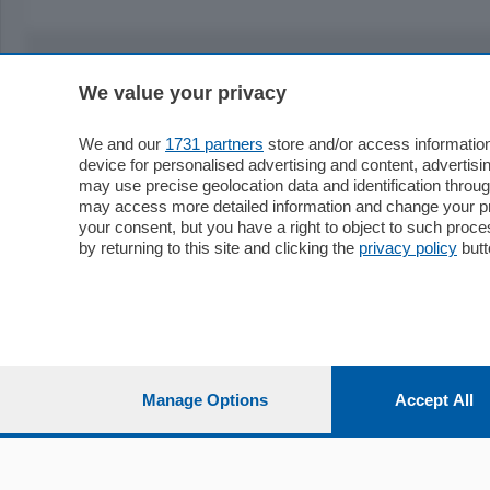
We value your privacy
Sezioni
Territor
Cronaca
Como
We and our
1731 partners
store and/or access information
device for personalised advertising and content, advert
Economia
Cintura
may use precise geolocation data and identification throu
Cultura e Spettacoli
Lago e val
may access more detailed information and change your pre
Sport
Cantù e M
your consent, but you have a right to object to such proc
Editoriali
Erba
by returning to this site and clicking the
privacy policy
butt
Podcast
Olgiate e 
Quatar Pass
Media Inglese
Sport
Storie nella Breva
Dirette C
Focus
Classifica
Manage Options
Accept All
Up
Notizie C
Dossier
Classifica
Classifica
Settimanali