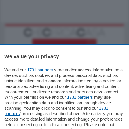
We value your privacy
We and our
1731 partners
store and/or access information on a
770.000
€
device, such as cookies and process personal data, such as
unique identifiers and standard information sent by a device for
Como - Como
personalised advertising and content, advertising and content
Plurilocale
measurement, audience research and services development.
in zona residenziale e tranquilla,
With your permission we and our
1731 partners
may use
proponiamo prestigioso e luminoso
precise geolocation data and identification through device
appartamento all'ultimo piano di uno
scanning. You may click to consent to our and our
1731
stabile signorile …
partners
’ processing as described above. Alternatively you may
mq.
140
locali:
5
access more detailed information and change your preferences
before consenting or to refuse consenting. Please note that