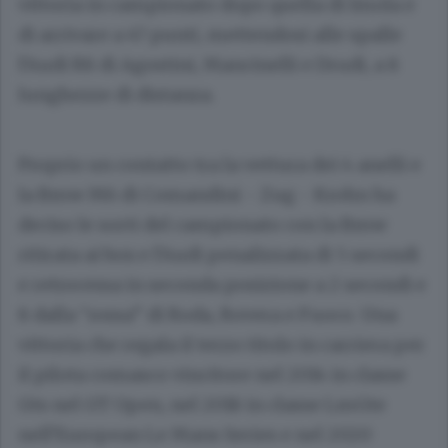
vittoria in campionato dopo quella di Imola e
di arrivare a 47 punti, mettendosi alle spalle
l’Audi R8 di Agostini, Mancinelli e Drudi, a 8
lunghezze di distanza.
Proprio un contatto tra la vettura dei 4 anelli e
la Bmw M6 di Comandini - Zug - Krohn ha
deciso le sorti del campionato con la Bmw
ritirata ai box e l’Audi penalizzata di 5 secondi
e retrocessa in seconda posizione a 2 secondi e
8 dalla “rossa” di Roda, Rovera e Fuoco. Una
vittoria che regala il terzo titolo in carriera per
il pilota comasco vincitore nel 2014 in classe
Gts nel GT Open, nel 2018 in classe LmGte
nell’European Le Mans Series e nel 2020