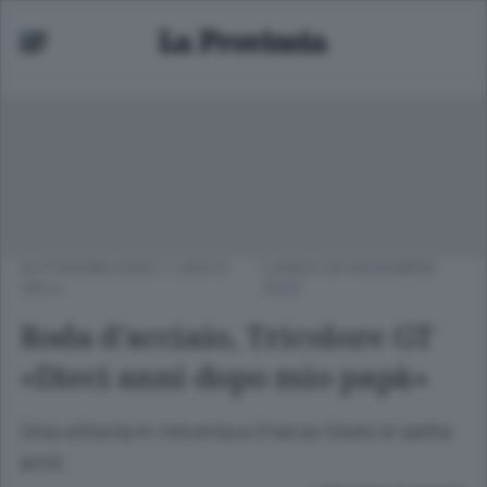
AUTOMOBILISMO
/
LAGO E
LUNEDÌ 09 NOVEMBRE
VALLI
2020
Roda d’acciaio, Tricolore GT
«Dieci anni dopo mio papà»
Una vittoria in rimonta e il terzo titolo in sette
anni.