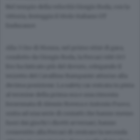
Nel tempio della velocità Giorgio Roda, con la
vittoria, festeggia il titolo italiano GT
Endurance.
Alla 3 Ore di Monza, nel primo stint di gara,
condotto da Giorgio Roda, la Ferrari 488 Gt3
Evo ha faticato più del dovuto, relegando il
terzetto del Cavallino Rampante attorno alla
decima posizione. La safety car entrata in pista
al termine della prima ora e una rimonta
forsennata di Alessio Rovera e Antonio Fuoco,
unita ad una serie di contatti che hanno messo
fuori dai giochi i diretti avversari, hanno
consentito alla Ferrari di centrare la seconda