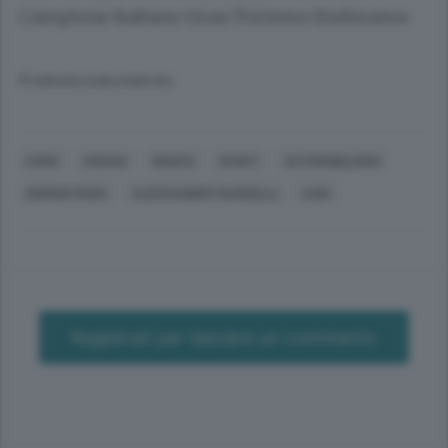
Campione Italiano Gran Turismo Endurance.
© RIPRODUZIONE RISERVATA
COMO
CREMIA
MONZA
SPORT
AUTOMOBILISMO
GIORGIO RODA
ALESSANDRO GIARDELLI
AUDI
Registrati per lasciare un commento