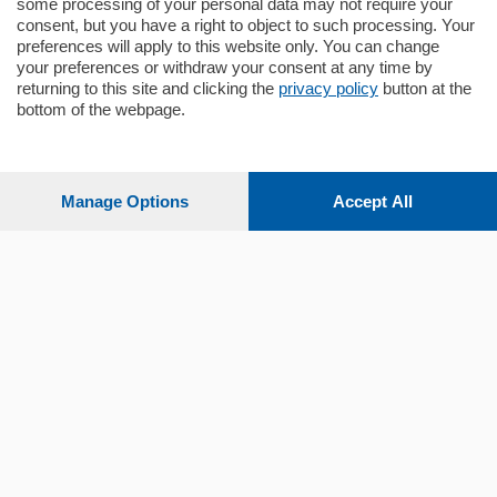
some processing of your personal data may not require your
consent, but you have a right to object to such processing. Your
preferences will apply to this website only. You can change
your preferences or withdraw your consent at any time by
returning to this site and clicking the
privacy policy
button at the
bottom of the webpage.
Sezioni
Settimanali
Manage Options
Accept All
Territorio
Sport
Chi Siamo
Servizi