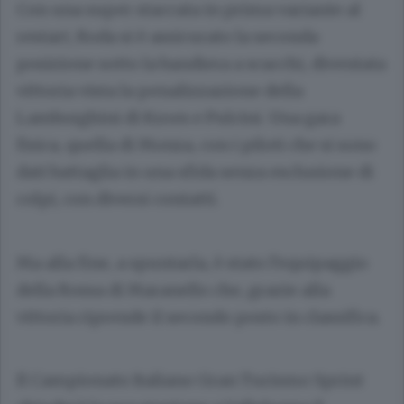
Con una super staccata in prima variante al
restart, Roda si è assicurato la seconda
posizione sotto la bandiera a scacchi, diventata
vittoria vista la penalizzazione della
Lamborghini di Kroes e Pulcini. Una gara
fisica, quella di Monza, con i piloti che si sono
dati battaglia in una sfida senza esclusione di
colpi, con diversi contatti.
Ma alla fine, a spuntarla, è stato l’equipaggio
della Rossa di Maranello che, grazie alla
vittoria riprende il secondo posto in classifica.
Il Campionato Italiano Gran Turismo Sprint