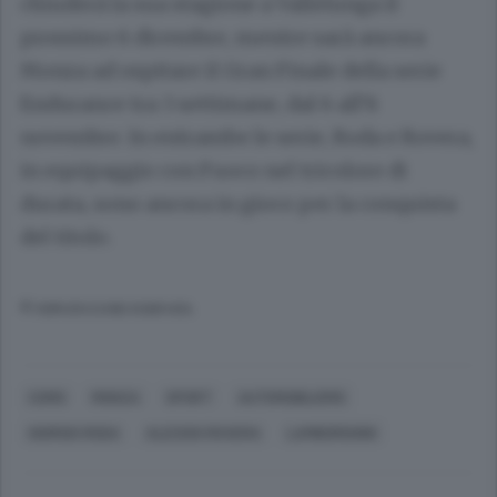
chiuderà la sua stagione a Vallelunga il
prossimo 6 dicembre, mentre sarà ancora
Monza ad ospitare il Gran Finale della serie
Endurance tra 3 settimane, dal 6 all’8
novembre. In entrambe le serie, Roda e Rovera,
in equipaggio con Fuoco nel tricolore di
durata, sono ancora in gioco per la conquista
del titolo.
© RIPRODUZIONE RISERVATA
COMO
MONZA
SPORT
AUTOMOBILISMO
GIORGIO RODA
ALESSIO ROVERA
LAMBORGHINI