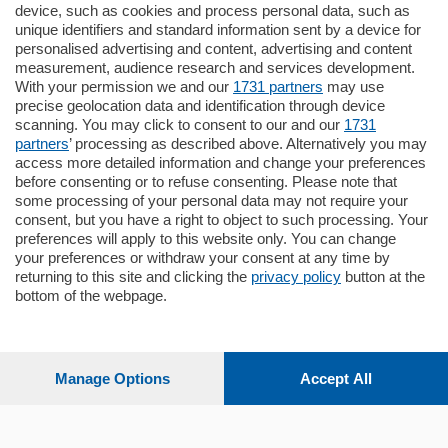
795.000
€
device, such as cookies and process personal data, such as
unique identifiers and standard information sent by a device for
Como - Como
personalised advertising and content, advertising and content
Quadrilocale
measurement, audience research and services development.
Zona Como Borghi. Nel complesso di
With your permission we and our
1731 partners
may use
nuova costruzione "JIULIUS" in Classe
precise geolocation data and identification through device
Energetica A2 proponiamo ampio
scanning. You may click to consent to our and our
1731
Quadrilocale …
partners
’ processing as described above. Alternatively you may
mq.
145
locali:
4
access more detailed information and change your preferences
before consenting or to refuse consenting. Please note that
some processing of your personal data may not require your
consent, but you have a right to object to such processing. Your
preferences will apply to this website only. You can change
your preferences or withdraw your consent at any time by
returning to this site and clicking the
privacy policy
button at the
bottom of the webpage.
Sezioni
Settimanali
Manage Options
Accept All
Territorio