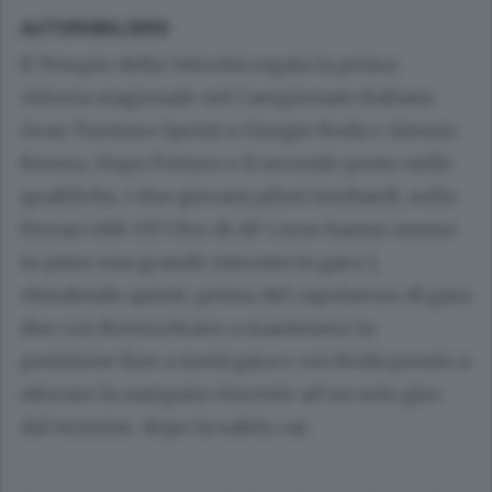
AUTOMOBILISMO
Il Tempio della Velocità regala la prima
vittoria stagionale nel Campionato Italiano
Gran Turismo Sprint a Giorgio Roda e Alessio
Rovera. Dopo l’ottavo e il secondo posto nelle
qualifiche, i due giovani piloti lombardi, sulla
Ferrari 488 GT3 Evo di AF Corse hanno messo
in pista una grande rimonta in gara 1,
chiudendo quinti, prima del capolavoro di gara
due con Rovera bravo a mantenere la
posizione fino a metà gara e con Roda pronto a
sferrare la zampata vincente ad un solo giro
dal termine, dopo la safety car.