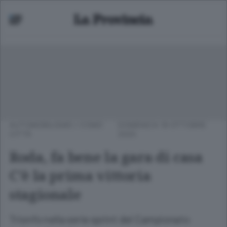
AUTOMOBILISMO
/
COMO
DOMENICA 18 OTTOBRE
CITTÀ
2020
Roda, fa bene la gara di casa
C’è la prima vittoria
stagionale
Trionfo nella serie sprint del Campionato