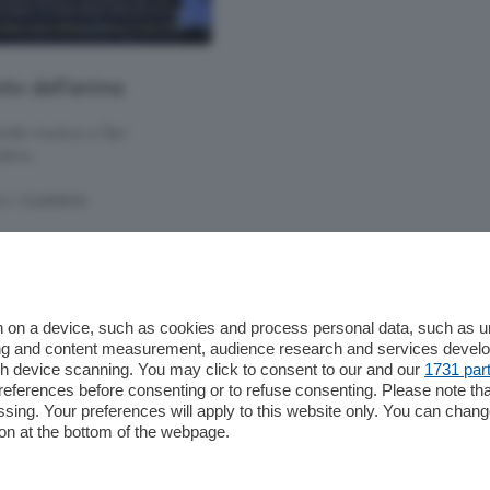
nto dell'anima
ande musica a San
foro
A
/ CLASSICA
 on a device, such as cookies and process personal data, such as uni
ising and content measurement, audience research and services deve
gh device scanning. You may click to consent to our and our
1731 par
ferences before consenting or to refuse consenting. Please note th
essing. Your preferences will apply to this website only. You can cha
on at the bottom of the webpage.