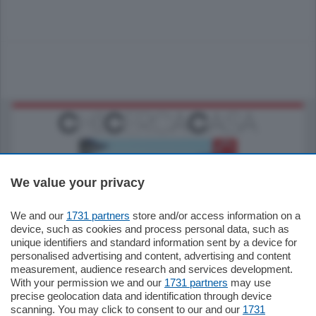
We value your privacy
We and our
1731 partners
store and/or access information on a
770.000
€
device, such as cookies and process personal data, such as
unique identifiers and standard information sent by a device for
Como - Como
personalised advertising and content, advertising and content
Plurilocale
measurement, audience research and services development.
in zona residenziale e tranquilla,
With your permission we and our
1731 partners
may use
proponiamo prestigioso e luminoso
precise geolocation data and identification through device
appartamento all'ultimo piano di uno
scanning. You may click to consent to our and our
1731
stabile signorile …