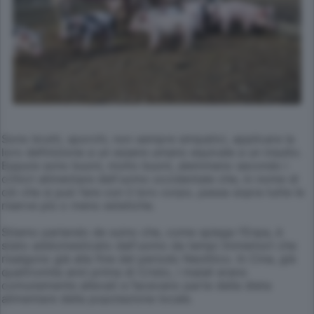
Sono brutti, sporchi, non sempre simpatici, applicare la
loro definizione a un essere umano equivale a un insulto.
Eppure sono buoni, molto buoni, alemmeno secondo i
criticri alimentare dell'uomo occidentale che, in nome di
ciò che si può fare con il loro corpo, passa sopra tutte le
riserve più o meno estetiche.
Stiamo parlando de suino che, come spiega l'Enpa, è
stato addomesticato dall'uomo da tempi immemori che
risalgono già alla fine del periodo Neolitico. In Cina, già
quattromila anni prima di Cristo, i maiali erano
comunemente allevati e facevano parte della dieta
alimentare della popolazione locale.