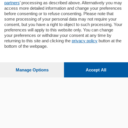
partners
’ processing as described above. Alternatively you may
mq.
140
locali:
5
access more detailed information and change your preferences
before consenting or to refuse consenting. Please note that
some processing of your personal data may not require your
consent, but you have a right to object to such processing. Your
preferences will apply to this website only. You can change
your preferences or withdraw your consent at any time by
returning to this site and clicking the
privacy policy
button at the
Sezioni
bottom of the webpage.
Settimanali
Manage Options
Accept All
Territorio
Sport
Chi Siamo
Servizi