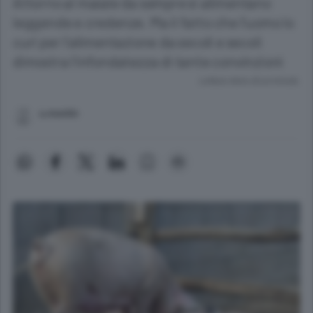
Attorno al maiale da sempre si alimentano
leggende e credenze. Ma il fatto che l'uomo lo
curi per l'alimentazione da secoli e secoli
dimostra l'infondatezza di tante convinzioni
Lettura meno di un minuto.
u.montin