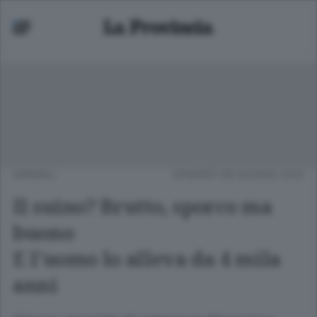
ANIMALI
VENERDÌ 08 GIUGNO 2012
Il suino? Brutto, sporco ma
buono
E l'uomo lo alleva da 4 mila
anni