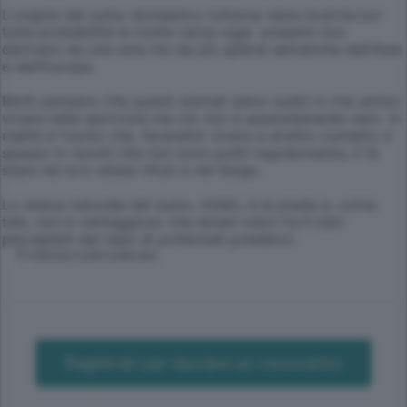
L'origine del suino domestico tuttavia resta incerta:con
tutta probabilità le molte razze oggi presenti non
derivano da una sola ma da più specie selvatiche dell'Asia
e dell'Europa.
Molti pensano che questi animali siano sudici e che amino
vivere nella sporcizia ma ciò non è assolutamente vero. In
realtà è l'uomo che, facendoli vivere a stretto contatto e
spesso in recinti che non sono puliti regolarmente, li fa
stare nei loro stessi rifiuti e nel fango.
Lo status naturale del suino, infatti, è la preda e, come
tale, non è vantaggioso che emani odori forti ben
percepibili dal naso di potenziali predatori.
© RIPRODUZIONE RISERVATA
Registrati per lasciare un commento