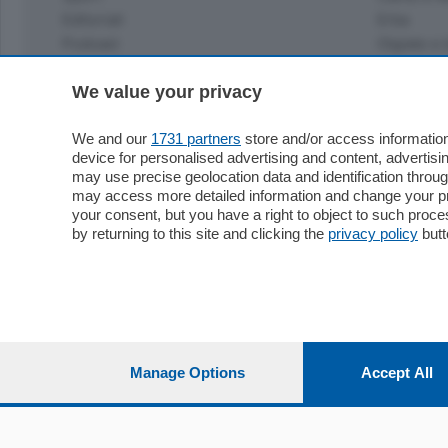
Editoriali
Erba
Podcast
Olgiate e 
Quatar Pass
We value your privacy
Media Inglese
Sport
Storie nella Breva
Dirette C
We and our
1731 partners
store and/or access information
Focus
Classifica
device for personalised advertising and content, advert
Up
may use precise geolocation data and identification throu
Notizie C
Dossier
may access more detailed information and change your pre
Classifica
your consent, but you have a right to object to such proc
Classifica
by returning to this site and clicking the
privacy policy
butt
Settimanali
Classifich
L'Ordine
Imprese & Lavoro
Diogene
Salute & Benessere
Frontiera
Manage Options
Accept All