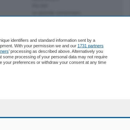
Più letti
Le aziende comunicano
Speciali
Cinema
ChiCercaCasa
que identifiers and standard information sent by a
Archivio
lopment. With your permission we and our
1731 partners
Meteo
tners
’ processing as described above. Alternatively you
Skill Alexa
at some processing of your personal data may not require
Elezioni 2024
nge your preferences or withdraw your consent at any time