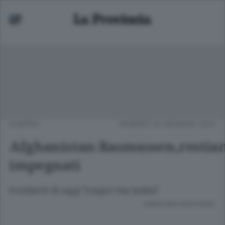
EUROPA
VENERDÌ 20 GENNAIO 2012
Afghanistan:Rasmussen,restia
impegnati
Incidenti di oggi 'tragici ma isolati'
Lettura meno di un minuto.