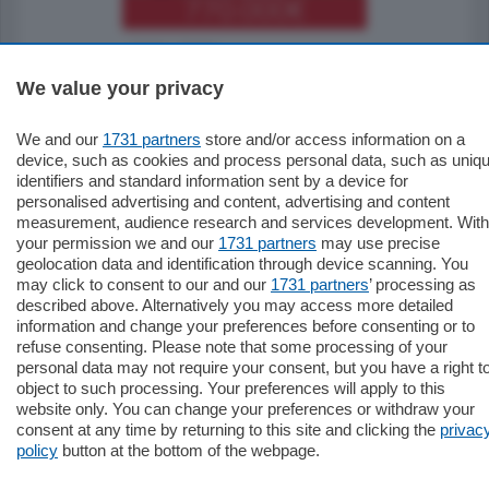
770.000
€
Como - Como
Plurilocale
We value your privacy
in zona residenziale e tranquilla,
proponiamo prestigioso e luminoso
appartamento all'ultimo piano di uno
We and our
1731 partners
store and/or access information on a
stabile signorile …
device, such as cookies and process personal data, such as uniq
mq.
140
locali:
5
identifiers and standard information sent by a device for
personalised advertising and content, advertising and content
measurement, audience research and services development. With
your permission we and our
1731 partners
may use precise
geolocation data and identification through device scanning. You
may click to consent to our and our
1731 partners
’ processing as
described above. Alternatively you may access more detailed
Sezioni
information and change your preferences before consenting or to
refuse consenting. Please note that some processing of your
personal data may not require your consent, but you have a right t
Settimanali
object to such processing. Your preferences will apply to this
website only. You can change your preferences or withdraw your
consent at any time by returning to this site and clicking the
privac
Territorio
policy
button at the bottom of the webpage.