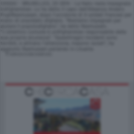
(ANSA) - BRUXELLES, 20 GEN - La Nato resta impegnata
inAfghanistan. Lo ha detto il capo dell'Alleanza Anders
FoghRasmussen, dopo l'uccisione di 4 soldati francesi per
mano di unsoldato afghano. "Restiamo impegnati per
aiutare il popoloafghano", ha detto Rasmussen.
"L'obiettivo comune è unAfghanistan responsabile della
sua propria sicurezza". "Questitragici incidenti sono
terribili, e attirano l'attenzione, masono isolati", ha
aggiunto Rasmussen parlando in Lituania
© RIPRODUZIONE RISERVATA