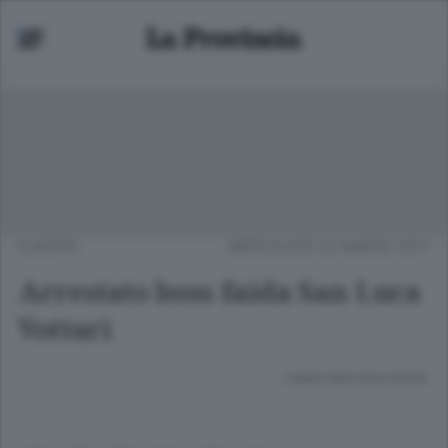
EUROPA
MERCOLEDÌ 22 MARZO 2017
Arrestato boss faida San Luca
Vottari
Lettura meno di un minuto.