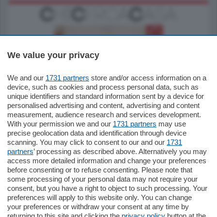
We value your privacy
We and our
1731 partners
store and/or access information on a
185.000
€
device, such as cookies and process personal data, such as
unique identifiers and standard information sent by a device for
Cernobbio - Como
personalised advertising and content, advertising and content
Appartamento
measurement, audience research and services development.
Situato nella tranquilla frazione di Piazza
With your permission we and our
1731 partners
may use
Santo Stefano, in un contesto riservato e a
precise geolocation data and identification through device
pochi minuti …
scanning. You may click to consent to our and our
1731
partners
’ processing as described above. Alternatively you may
mq.
80
access more detailed information and change your preferences
before consenting or to refuse consenting. Please note that
some processing of your personal data may not require your
consent, but you have a right to object to such processing. Your
preferences will apply to this website only. You can change
your preferences or withdraw your consent at any time by
returning to this site and clicking the
privacy policy
button at the