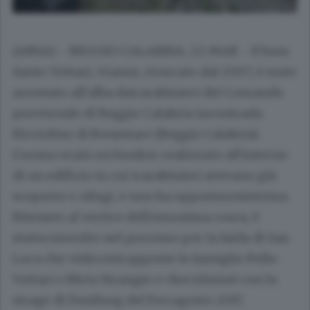
(ANSA) - REGGIO CALABRIA, 22 MAR - Il boss
Santo Vottari, 45anni, ricercato dal 2007, è stato
arrestato all'alba daicarabinieri del Comando
provinciale di Reggio Calabria incontrada
Ricciolino di Benestare (Reggio Calabria).
L'uomo erain un bunker realizzato all'interno
di un edificio in cui icarabinieri avevano già
scoperto 4 rifugi, e non ha oppostoresistenza.
Ritenuto al vertice dell'omonima cosca, è
statocoinvolto nel processo per la faida di San
Luca che videcontrapposte le famiglie Pelle-
Vottari e Nirta Strangio e checulminò con la
strage di Duisburg del Ferragosto 2017.