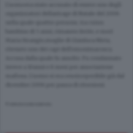
L'uomoera stato accusato di essere uno degli
organizzatori dellastrage di Natale del 2006
nella quale quattro persone, tra cuiun
bambino di 5 anni, rimasero ferite, e morì
Maria Strangio,moglie di Gianluca Nirta,
ritenuto uno dei capi dell'omonimacosca.
Accusa dalla quale fu assolto. Fu condannato
invece a 10anni e 8 mesi per associazione
mafiosa. L'uomo si era resoirreperibile già dal
dicembre 2006 per paura di ritorsioni.
© RIPRODUZIONE RISERVATA