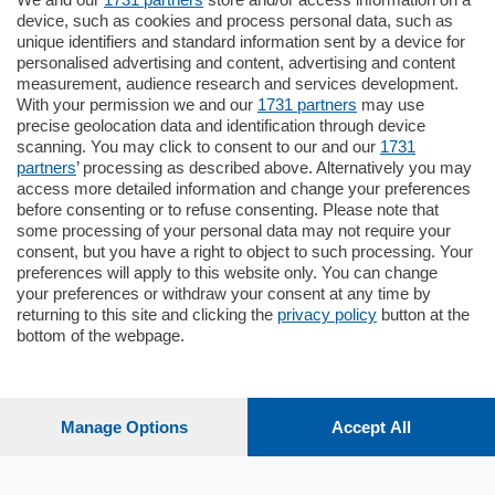
device, such as cookies and process personal data, such as
Cernobbio - Como
unique identifiers and standard information sent by a device for
Appartamento
personalised advertising and content, advertising and content
Situato nella tranquilla frazione di Piazza
measurement, audience research and services development.
Santo Stefano, in un contesto riservato e a
With your permission we and our
1731 partners
may use
pochi minuti …
precise geolocation data and identification through device
scanning. You may click to consent to our and our
1731
mq.
80
partners
’ processing as described above. Alternatively you may
access more detailed information and change your preferences
before consenting or to refuse consenting. Please note that
some processing of your personal data may not require your
consent, but you have a right to object to such processing. Your
preferences will apply to this website only. You can change
your preferences or withdraw your consent at any time by
returning to this site and clicking the
privacy policy
button at the
Sezioni
bottom of the webpage.
Settimanali
Manage Options
Accept All
Territorio