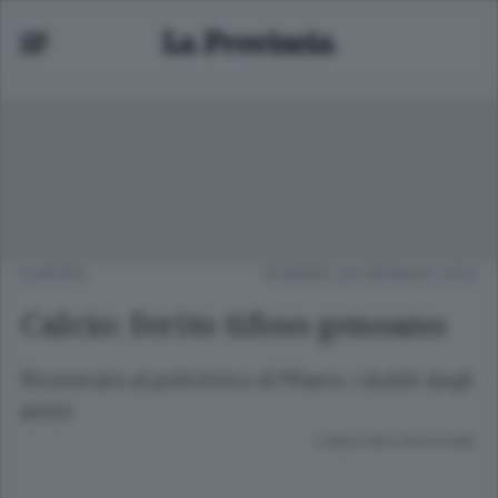
EUROPA
VENERDÌ 20 GENNAIO 2012
Calcio: ferito tifoso genoano
Ricoverato al policlinico di Milano, i dubbi degli
amici
Lettura meno di un minuto.