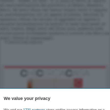
(ANSA) - ROMA, 20 GEN - E' in stato di fermo al reparto
di neurorianimazione del policlinico di Milano, Massimo
Moro, 38 anni,il tifoso del Genoa rimasto ferito in seguito
a unacolluttazione con un agente di polizia. Secondo la
questura, iltifoso ha cercato di aggredire un agente e
durante lacolluttazione ha battuto la testa riportando un
serio trauma. Magli amici del tifoso sono dubbiosi sulla
ricostruzione fornitadalla questura e convinti che Moro sia
stato vittima di unpestaggio.
© RIPRODUZIONE RISERVATA
We value your privacy
185.000
€
We and our
1731 partners
store and/or access information on a