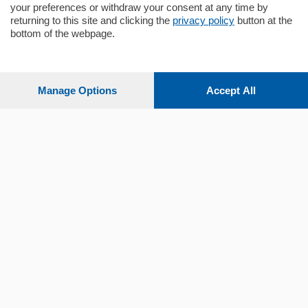
your preferences or withdraw your consent at any time by
returning to this site and clicking the
privacy policy
button at the
bottom of the webpage.
Sezioni
Settimanali
Manage Options
Accept All
Territorio
Sport
Chi Siamo
Servizi