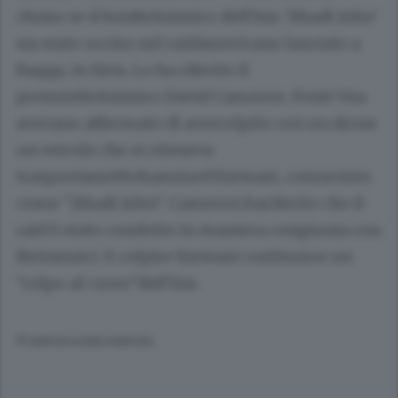
chiaro se il boiabritannico dell'Isis 'Jihadi John'
sia stato ucciso nel raidamericano lanciato a
Raqqa, in Siria. Lo ha riferito il
premierbritannico David Cameron. Fonti Usa
avevano affermato di avercolpito con un drone
un veicolo che si riteneva
trasportasseMohammed Emwazi, conosciuto
come "Jihadi John". Cameron hariferito che il
raid è stato condotto in maniera congiunta con
ibritannici. E colpire Emwazi costituisce un
"colpo al cuore"dell'Isis.
© RIPRODUZIONE RISERVATA