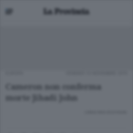
EUROPA
VENERDÌ 13 NOVEMBRE 2015
Cameron non conferma
morte Jihadi John
Lettura meno di un minuto.