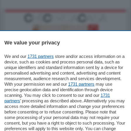
We value your privacy
We and our
1731 partners
store and/or access information on a
185.000
€
device, such as cookies and process personal data, such as
unique identifiers and standard information sent by a device for
Cernobbio - Como
personalised advertising and content, advertising and content
Appartamento
measurement, audience research and services development.
Situato nella tranquilla frazione di Piazza
With your permission we and our
1731 partners
may use
Santo Stefano, in un contesto riservato e a
precise geolocation data and identification through device
pochi minuti …
scanning. You may click to consent to our and our
1731
partners
’ processing as described above. Alternatively you may
mq.
80
access more detailed information and change your preferences
before consenting or to refuse consenting. Please note that
some processing of your personal data may not require your
consent, but you have a right to object to such processing. Your
preferences will apply to this website only. You can change