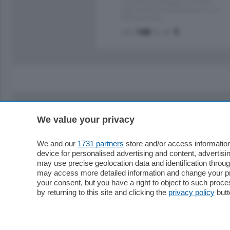
proponiamo prestigioso e luminoso
appartamento all'ultimo piano di uno
stabile signorile …
mq.
140
locali:
5
We value your privacy
Sezioni
Territor
Cronaca
Como
We and our
1731 partners
store and/or access information
device for personalised advertising and content, advert
Economia
Cintura
may use precise geolocation data and identification throu
Cultura e Spettacoli
Lago e val
may access more detailed information and change your pre
Sport
Cantù e M
your consent, but you have a right to object to such proc
Editoriali
Erba
by returning to this site and clicking the
privacy policy
butt
Podcast
Olgiate e 
Quatar Pass
Media Inglese