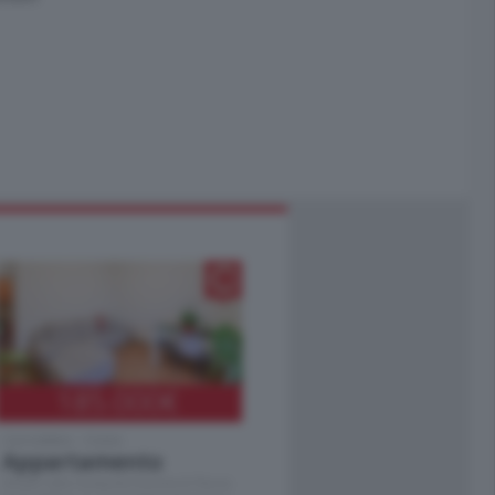
185.000
€
Cernobbio - Como
Appartamento
Situato nella tranquilla frazione di Piazza