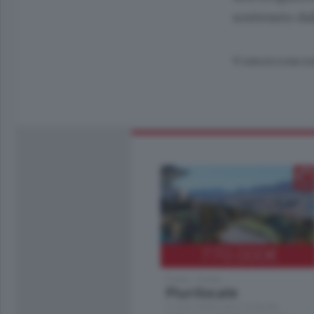
sostenuto da
© RIPRODUZIONE RI
770.000
€
Como - Como
Plurilocale
in zona residenziale e tranquilla,