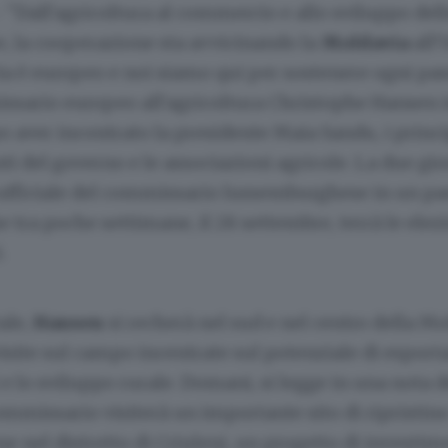
"Dall'agricoltura al commercio e allo sviluppo del
e, la cooperazione sta avvicinando la
Moldavia
all'
a è europeo e noi siamo qui per sostenere ogni pass
issario europeo all'agricoltura Christophe Hansen 
 aver incontrato la presidente Maia Sandu, i princi
i del governo e le associazioni agricole. La due gior
 ufficiale del commissario lussemburghese in un pa
e tra poche settimane, il 28 settembre, terrà le elez
i.
ale,
Hansen
si recherà nel sud e nel centro della M
visite sul campo incentrate sul potenziale di esporta
e lo sviluppo rurale. Domani, si legge in una nota d
ommissario visiterà un importante sito di ripristin
one nel distretto di Criuleni, un progetto di investi