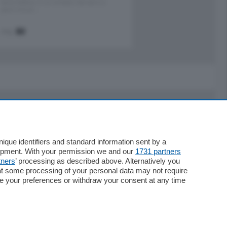
Santo Stefano, in un contesto riservato e a
pochi minuti …
mq.
80
Servizi
Necrologie
que identifiers and standard information sent by a
lopment. With your permission we and our
1731 partners
Pubblicità
tners
’ processing as described above. Alternatively you
Concorsi
at some processing of your personal data may not require
Abbonamenti
nge your preferences or withdraw your consent at any time
Più letti
Le aziende comunicano
Speciali
Cinema