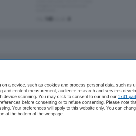
nuova costruzione "JIULIUS" in Classe
Energetica A2 proponiamo ampio
Quadrilocale …
mq.
145
locali:
4
io
Chi Siamo
Redazione
 on a device, such as cookies and process personal data, such as uni
ising and content measurement, audience research and services deve
Editore
gh device scanning. You may click to consent to our and our
1731 par
li
Contatti
ferences before consenting or to refuse consenting. Please note th
ariano
Privacy e Policy
essing. Your preferences will apply to this website only. You can cha
on at the bottom of the webpage.
bassa