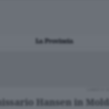
LUNEDÌ 01 
ssario Hansen in Mold