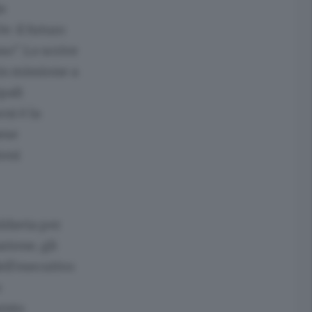
le
Ue: il futuro
o". Lo scrive
in missione a
pali
ni è la
ese
ioni
oldavia per
zione, gli
ell'esecutivo
o
mento