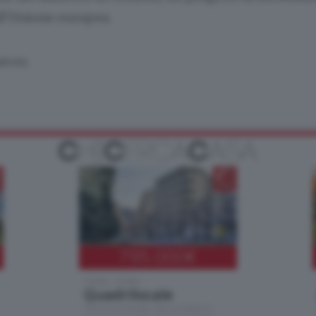
ll'Unione europea.
SERVATA
795.000
€
Como - Como
Quadrilocale
Zona Como Borghi. Nel complesso di