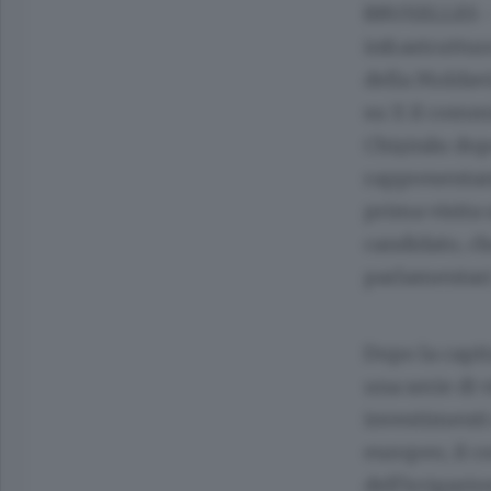
BRUXELLES - 
infrastruttur
della Moldavi
su X il comm
Chișinău dopo
rappresentant
prima visita
candidato, ch
parlamentar
Dopo la capit
una serie di 
investimenti 
europeo, il c
dell'irrigazi