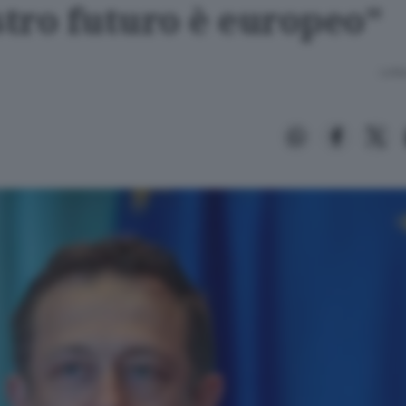
stro futuro è europeo"
Lettu