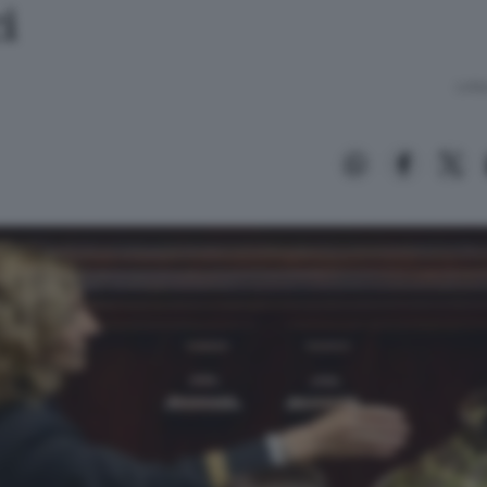
i
Lettu