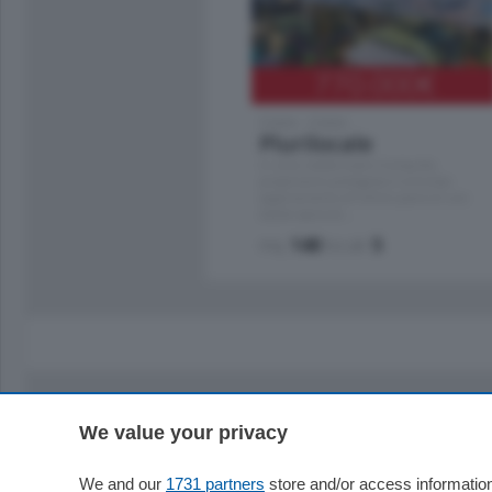
770.000
€
Como - Como
Plurilocale
in zona residenziale e tranquilla,
proponiamo prestigioso e luminoso
appartamento all'ultimo piano di uno
stabile signorile …
mq.
140
locali:
5
We value your privacy
Sezioni
Territor
Cronaca
Como
We and our
1731 partners
store and/or access information