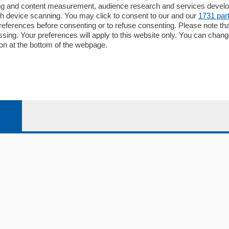
ising and content measurement, audience research and services deve
Editore
gh device scanning. You may click to consent to our and our
1731 par
li
Contatti
ferences before consenting or to refuse consenting. Please note th
ariano
Privacy e Policy
essing. Your preferences will apply to this website only. You can cha
on at the bottom of the webpage.
bassa
alcio Como
 Serie B
alcio Como
 Serie A
 Serie A Femminile
e