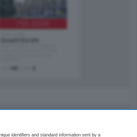
795.000
€
Como - Como
Quadrilocale
Zona Como Borghi. Nel complesso di
nuova costruzione "JIULIUS" in Classe
Energetica A2 proponiamo ampio
Quadrilocale …
mq.
145
locali:
4
Servizi
Necrologie
que identifiers and standard information sent by a