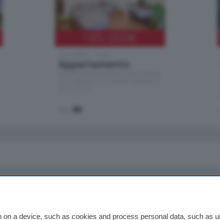
185.000
€
Cernobbio - Como
Appartamento
Situato nella tranquilla frazione di Piazza
Santo Stefano, in un contesto riservato e a
pochi minuti …
mq.
80
io
Chi Siamo
Redazione
 on a device, such as cookies and process personal data, such as uni