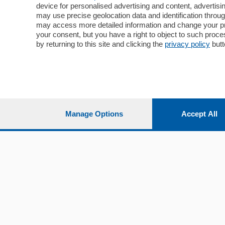
device for personalised advertising and content, advert
Economia
Cintura
may use precise geolocation data and identification throu
Cultura e Spettacoli
Lago e val
may access more detailed information and change your pre
Sport
Cantù e M
your consent, but you have a right to object to such proc
Editoriali
Erba
by returning to this site and clicking the
privacy policy
butt
Podcast
Olgiate e 
Quatar Pass
Media Inglese
Sport
Storie nella Breva
Dirette C
Focus
Classifica
Manage Options
Accept All
Up
Notizie C
Dossier
Classifica
Classifica
Settimanali
Classifich
L'Ordine
Imprese & Lavoro
Diogene
Salute & Benessere
Frontiera