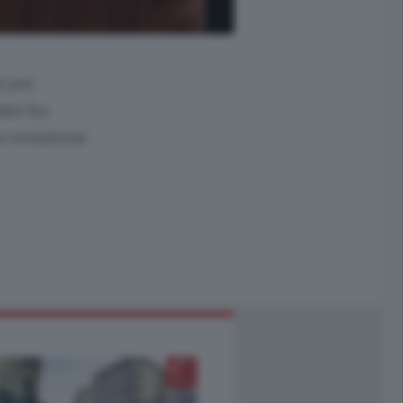
i per
dato ha
a votazione