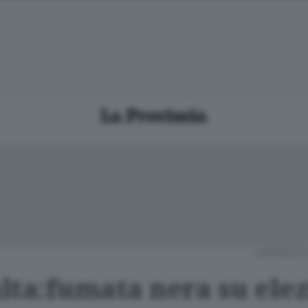
GIOVEDÌ 0
lta:fumata nera su ele