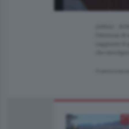
(ANSA) - ROM
l'elezione di
raggiunto il
che sisvolger
© RIPRODUZIONE RI