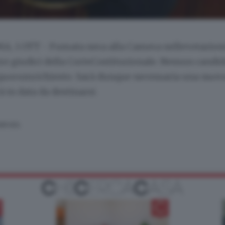
A, 1 OTT - Fumata nera alla Camera nellevotazion
 tre giudici della CorteCostituzionale. Nessun candi
 quorumrichiesto. Sarà dunque necessaria una nuov
à in data da destinarsi.
SERVATA