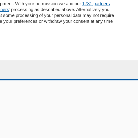
lopment. With your permission we and our
1731 partners
Pubblicità
tners
’ processing as described above. Alternatively you
Concorsi
at some processing of your personal data may not require
Abbonamenti
nge your preferences or withdraw your consent at any time
Più letti
Le aziende comunicano
Speciali
Cinema
ChiCercaCasa
Archivio
Meteo
Skill Alexa
Elezioni 2024