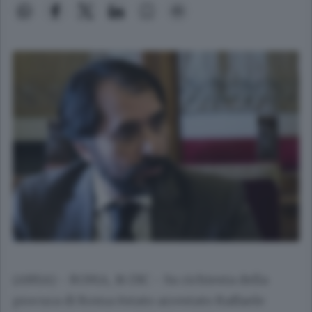
(ANSA) - ROMA, 16 DIC - Su richiesta della
procura di Roma èstato arrestato Raffaele