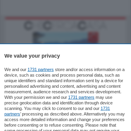
We value your privacy
770.000
€
We and our
1731 partners
store and/or access information on a
device, such as cookies and process personal data, such as
Como - Como
unique identifiers and standard information sent by a device for
Plurilocale
personalised advertising and content, advertising and content
in zona residenziale e tranquilla,
measurement, audience research and services development.
proponiamo prestigioso e luminoso
With your permission we and our
1731 partners
may use
appartamento all'ultimo piano di uno
precise geolocation data and identification through device
stabile signorile …
scanning. You may click to consent to our and our
1731
mq.
140
locali:
5
partners
’ processing as described above. Alternatively you may
access more detailed information and change your preferences
before consenting or to refuse consenting. Please note that
some processing of your personal data may not require your