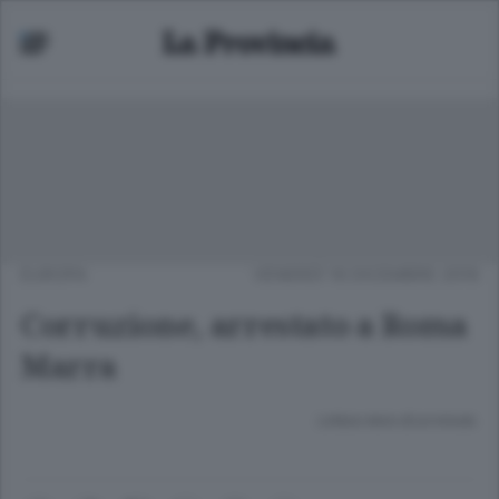
EUROPA
VENERDÌ 16 DICEMBRE 2016
Corruzione, arrestato a Roma
Marra
Lettura meno di un minuto.