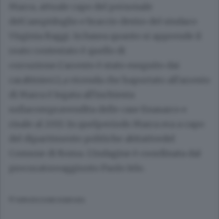
Marra, attuale capo del personale
delCampidoglio e braccio destro del sindaco
Virginia Raggi. In basea quanto si apprende il
reato contestato è quello di
corruzione.L'arresto è stato eseguito dai
carabinieri.La vicenda che haportato all'arresto
di Marra è legata all'inchiesta
sullacompravendita delle case Enasarco e
risale al 2013. In quelperiodo Marra era a capo
del dipartimento politiche abitativedel
Comune di Roma. L'indagine è coordinata dal
procuratoreaggiunto Paolo Ielo.
© RIPRODUZIONE RISERVATA