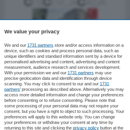
We value your privacy
795.000
€
We and our
1731 partners
store and/or access information on a
device, such as cookies and process personal data, such as
Como - Como
unique identifiers and standard information sent by a device for
Quadrilocale
personalised advertising and content, advertising and content
Zona Como Borghi. Nel complesso di
measurement, audience research and services development.
nuova costruzione "JIULIUS" in Classe
With your permission we and our
1731 partners
may use
Energetica A2 proponiamo ampio
precise geolocation data and identification through device
Quadrilocale …
scanning. You may click to consent to our and our
1731
mq.
145
locali:
4
partners
’ processing as described above. Alternatively you may
access more detailed information and change your preferences
before consenting or to refuse consenting. Please note that
some processing of your personal data may not require your
consent, but you have a right to object to such processing. Your
preferences will apply to this website only. You can change
your preferences or withdraw your consent at any time by
returning to this site and clicking the
privacy policy
button at the
Sezioni