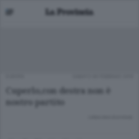
EUROPA
SABATO 06 FEBBRAIO 2016
Cuperlo,con destra non è
nostro partito
Lettura meno di un minuto.