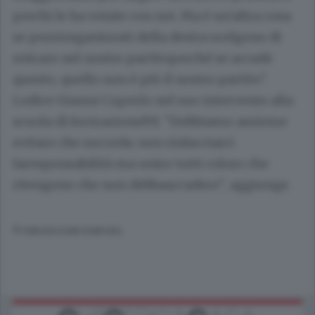
perchi le ha votate con noi. Ma è un'altra cosa
se pezziorganizzati della destra scelgono di
entrare nel nostro partitoperché se accade
questo, quello non è più il nostro partito".
Lodice Gianni Cuperlo nel suo intervento alla
scuola di formazionePd. "Dobbiamo assieme
evitare che succeda: non rinfacciarci
laresponsabilità ma unire tutti coloro che
ritengono che non debbaaccadere", aggiunge.
© RIPRODUZIONE RISERVATA