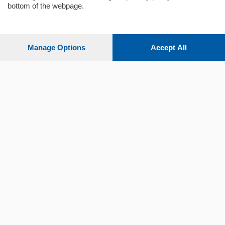
bottom of the webpage.
Settimanali
Manage Options
Accept All
Territorio
Sport
Chi Siamo
Servizi
© COPYRIGHT 2026 - La Provincia di Como S.r.l. P. IVA
04178040137 via Giovanni de Simoni 6 – 22100 - E' vietata
la riproduzione anche parziale