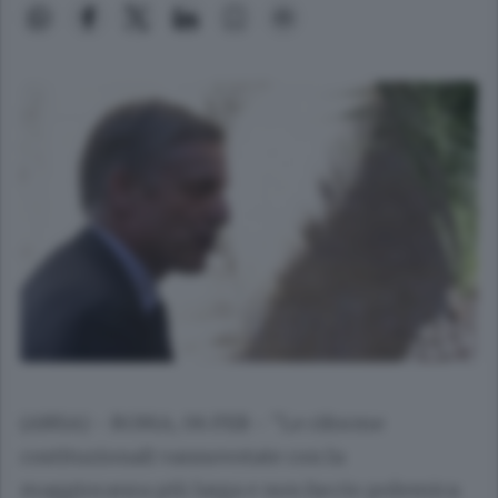
(ANSA) - ROMA, 06 FEB - "Le riforme
costituzionali vannovotate con la
maggioranza più larga e non faccio polemica