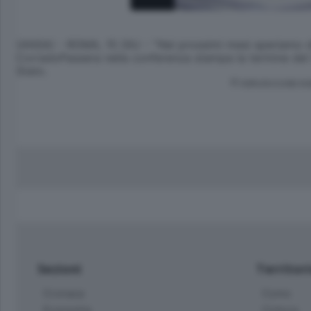
(ANSA) - ROMA, 15 GIU - ''Nei prossimi mesi speriamo disb
CorradoPassera nella conferenza stampa la termine del C
Stato.
© RIPRODUZIONE RI
Sezioni
Territor
Cronaca
Como
Economia
Cintura