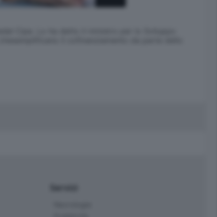
del Cipe. Lo ha detto il ministro per lo Sviluppo
 chesemplificano il cofinanziamento da parte dello
Servizi
Necrologie
Pubblicità