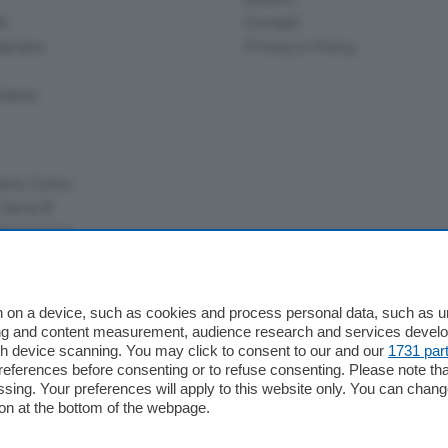
li
Contatti
ariano
Privacy e Policy
bassa
alcio Como
 Serie B
alcio Como
 Serie A
 Serie A Femminile
e
 on a device, such as cookies and process personal data, such as uni
ising and content measurement, audience research and services deve
gh device scanning. You may click to consent to our and our
1731 par
ferences before consenting or to refuse consenting. Please note th
essing. Your preferences will apply to this website only. You can cha
on at the bottom of the webpage.