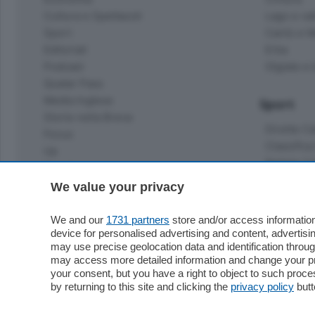
Cultura e Spettacoli
Lago e val
Sport
Cantù e M
Editoriali
Erba
Podcast
Olgiate e 
Quatar Pass
Media Inglese
Sport
Storie nella Breva
Dirette C
Focus
Classifica
Up
Notizie C
Dossier
Classifica
We value your privacy
Classifica
Settimanali
Classifich
We and our
1731 partners
store and/or access information
L'Ordine
device for personalised advertising and content, advert
may use precise geolocation data and identification throu
Imprese & Lavoro
may access more detailed information and change your pre
Diogene
your consent, but you have a right to object to such proc
Salute & Benessere
by returning to this site and clicking the
privacy policy
butt
Frontiera