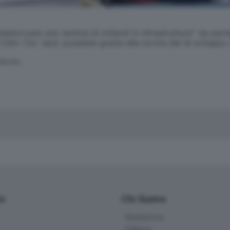
loccare una ventina di miliardi in infrastrutture'' da parte
dm. Cio' sara' possibile grazie alle norme del dl sviluppo
SERVATA
io
Chi Siamo
Redazione
Editore