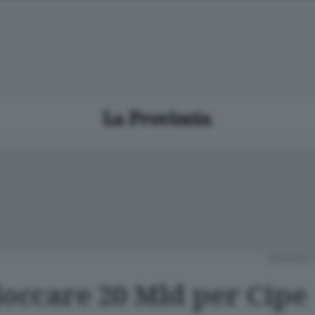
VENERDÌ 
loccare 20 Mld per Cipe