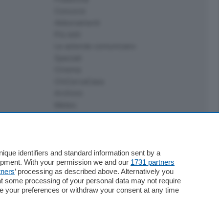
Concorsi
Abbonamenti
Più letti
Le aziende comunicano
Speciali
Cinema
ChiCercaCasa
Archivio
Meteo
Skill Alexa
Elezioni 2024
que identifiers and standard information sent by a
lopment. With your permission we and our
1731 partners
tners
’ processing as described above. Alternatively you
at some processing of your personal data may not require
nge your preferences or withdraw your consent at any time