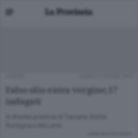
EUROPA
LUNEDÌ 11 GIUGNO 2012
Falso olio extra vergine,17
indagati
In diverse province di Toscana, Emilia
Romagna e del Lazio
Lettura meno di un minuto.