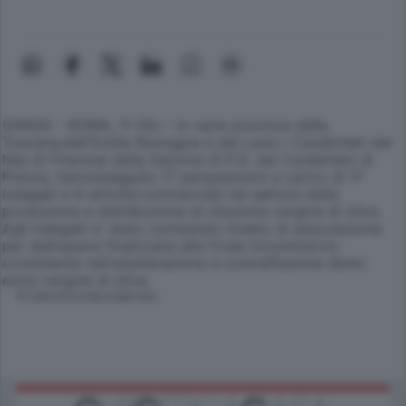
(ANSA) - ROMA, 11 GIU - In varie province della
Toscana,dell'Emilia Romagna e del Lazio i Carabinieri dei
Nas di Firenzee della Sezione di P.G. dei Carabinieri di
Pistoia, hannoeseguito 17 perquisizioni a carico di 17
indagati e 6 attivita'commerciali nel settore della
produzione e distribuzione di olioextra vergine di oliva.
Agli indagati e' stato contestato ilreato di associazione
per delinquere finalizzata alla frode incommercio
consistente nell'adulterazione e contraffazione diolio
extra vergine di oliva.
© RIPRODUZIONE RISERVATA