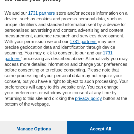
We and our
1731 partners
store and/or access information on a
Settimanali
device, such as cookies and process personal data, such as
unique identifiers and standard information sent by a device for
personalised advertising and content, advertising and content
Territorio
measurement, audience research and services development.
With your permission we and our
1731 partners
may use
precise geolocation data and identification through device
Sport
scanning. You may click to consent to our and our
1731
partners
’ processing as described above. Alternatively you may
access more detailed information and change your preferences
Chi Siamo
before consenting or to refuse consenting. Please note that
some processing of your personal data may not require your
consent, but you have a right to object to such processing. Your
Servizi
preferences will apply to this website only. You can change
your preferences or withdraw your consent at any time by
returning to this site and clicking the
privacy policy
button at the
bottom of the webpage.
© COPYRIGHT 2026 - La Provincia di Como S.r.l. P. IVA
04178040137 via Giovanni de Simoni 6 – 22100 - E' vietata
Manage Options
Accept All
la riproduzione anche parziale