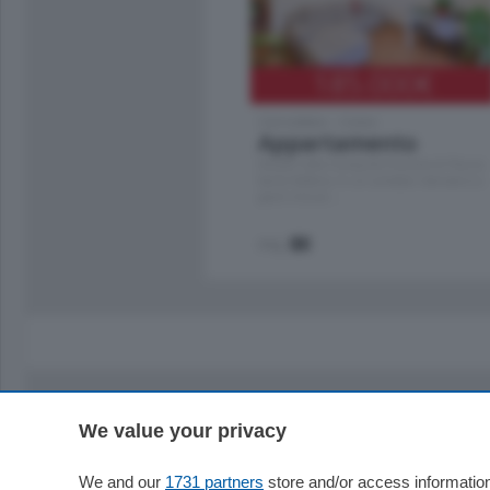
185.000
€
Cernobbio - Como
Appartamento
Situato nella tranquilla frazione di Piazza
Santo Stefano, in un contesto riservato e a
pochi minuti …
mq.
80
We value your privacy
Sezioni
Territor
Cronaca
Como
We and our
1731 partners
store and/or access information