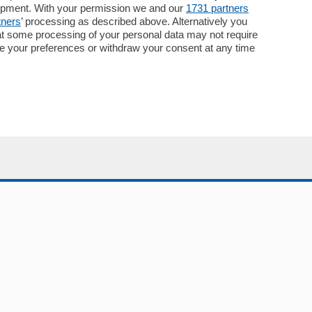
lopment. With your permission we and our
1731 partners
Pubblicità
tners
’ processing as described above. Alternatively you
Concorsi
at some processing of your personal data may not require
Abbonamenti
nge your preferences or withdraw your consent at any time
Più letti
Le aziende comunicano
Speciali
Cinema
ChiCercaCasa
Archivio
Meteo
Skill Alexa
Elezioni 2024