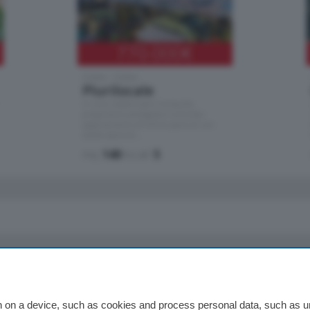
770.000
€
Como - Como
Plurilocale
in zona residenziale e tranquilla,
proponiamo prestigioso e luminoso
appartamento all'ultimo piano di uno
stabile signorile …
mq.
140
locali:
5
io
Chi Siamo
Redazione
 on a device, such as cookies and process personal data, such as uni