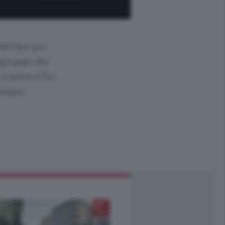
del Ppe per
ogruppo dei
a lettera l'ho
tempo".