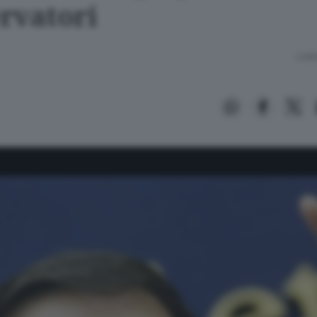
rvatori
Lettu