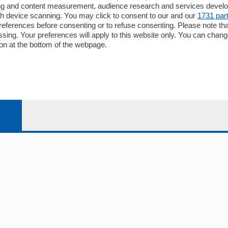
ising and content measurement, audience research and services deve
Editore
gh device scanning. You may click to consent to our and our
1731 par
li
Contatti
ferences before consenting or to refuse consenting. Please note th
ariano
Privacy e Policy
essing. Your preferences will apply to this website only. You can cha
on at the bottom of the webpage.
bassa
alcio Como
 Serie B
alcio Como
 Serie A
 Serie A Femminile
e