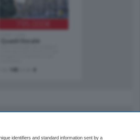
795.000
€
Como - Como
Quadrilocale
Zona Como Borghi. Nel complesso di
nuova costruzione "JIULIUS" in Classe
Energetica A2 proponiamo ampio
Quadrilocale …
mq.
145
locali:
4
Servizi
Necrologie
que identifiers and standard information sent by a