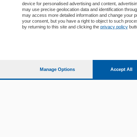
device for personalised advertising and content, advert
Economia
Cintura
may use precise geolocation data and identification throu
Cultura e Spettacoli
Lago e val
may access more detailed information and change your pre
Sport
Cantù e M
your consent, but you have a right to object to such proc
Editoriali
Erba
by returning to this site and clicking the
privacy policy
butt
Podcast
Olgiate e 
Quatar Pass
Media Inglese
Sport
Storie nella Breva
Dirette C
Focus
Classifica
Manage Options
Accept All
Up
Notizie C
Dossier
Classifica
Classifica
Settimanali
Classifich
L'Ordine
Imprese & Lavoro
Diogene
Salute & Benessere
Frontiera