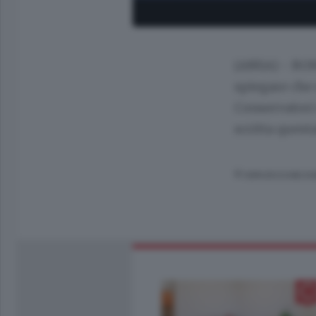
(ANSA) - ROM
spiegare che
Conservatori 
scritta ques
© RIPRODUZIONE RI