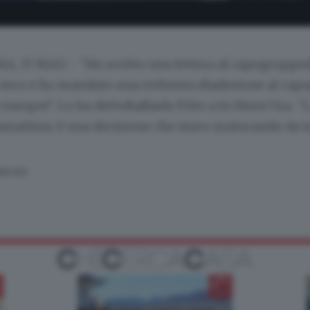
A, 17 MAG - "Ho scritto una lettera al capogruppo
 esco e ho mandato una richiesta diadesione al cap
europei". Lo ha dettoRaffaele Fitto a In Mezz'Ora. "L
tamattina: è una decisione che stavo maturando da 
SERVATA