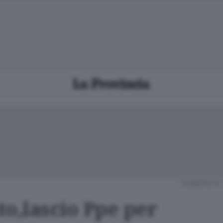
DOMENICA 
tto,lascio Ppe per