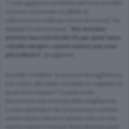
"i costi aggiuntivi sui bilanci dei Paesi membri
avranno certamente un effetto di
rallentamento sulle previsioni di crescita", ha
spiegato il commissario. "
Noi avevamo
previsto una crescita del 4% per quest'anno
a livello europeo e questi numeri non sono
più realistici"
, ha aggiunto.
Secondo Gentiloni "lo scenario di stagflazione
può essere affrontato ed evitato se reagiamo in
modo forte insieme"."Ci sono molte
discussioni sullo scenario della stagflazione.
La mia opinione è che noi possiamo evitarlo,
perché siamo entrati in questa crisi con una
ripresa rapida in Europa. Naturalmente parte