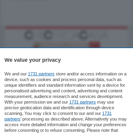
We value your privacy
We and our
1731 partners
store and/or access information on a
185.000
€
device, such as cookies and process personal data, such as
unique identifiers and standard information sent by a device for
Cernobbio - Como
personalised advertising and content, advertising and content
Appartamento
measurement, audience research and services development.
Situato nella tranquilla frazione di Piazza
With your permission we and our
1731 partners
may use
Santo Stefano, in un contesto riservato e a
precise geolocation data and identification through device
pochi minuti …
scanning. You may click to consent to our and our
1731
partners
’ processing as described above. Alternatively you may
mq.
80
access more detailed information and change your preferences
before consenting or to refuse consenting. Please note that