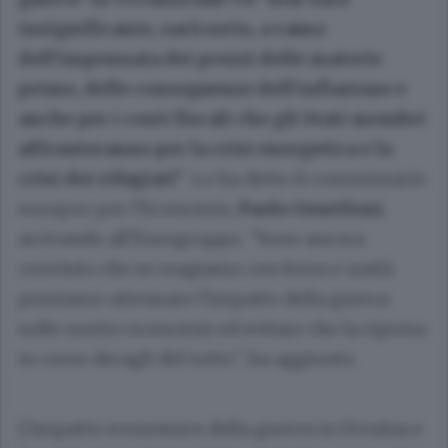
insignificante, sarà serio, a causa
dell'impennata dei prezzi delle materie
prime, delle conseguenze dell'inflazione e
anche per i costi fiscali che gli Stati membri
affronteranno per la crisi energetica e la
crisi dei rifugiati"
. Lo ha detto il commissario
europeo per l'Economia,
Paolo Gentiloni
,
arrivando all'Eurogruppo. "Sono ancora
convinto che se reagiamo con forza e unità
possiamo attenuare l'impatto della guerra
sulle nostre economie ed evitare che la ripresa
in corso deragli del tutto", ha aggiunto.
L'impatto economico della guerra in Ucraina e