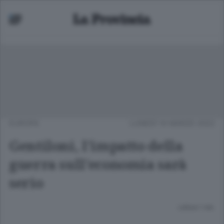
EUROPA
LUNEDÌ 14 MARZO 2022
Gentiloni, l'impatto della
guerra sull'economia sarà
serio
Lettura 1 min.