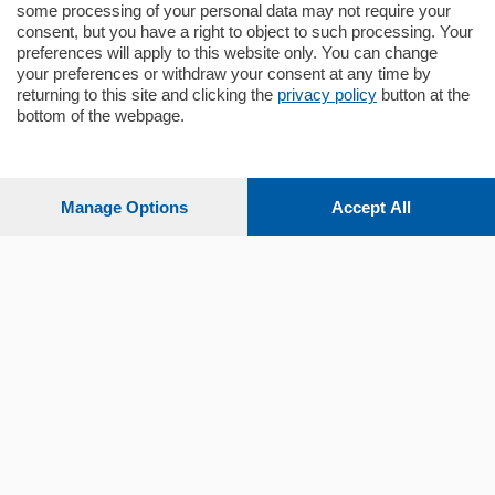
some processing of your personal data may not require your
consent, but you have a right to object to such processing. Your
preferences will apply to this website only. You can change
your preferences or withdraw your consent at any time by
returning to this site and clicking the
privacy policy
button at the
bottom of the webpage.
Sezioni
Settimanali
Manage Options
Accept All
Territorio
Sport
Chi Siamo
Servizi