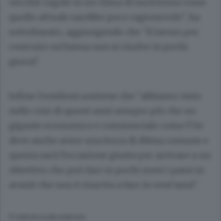
vecchie regole in un clima di incertezza come
quello attuale sarebbe poco ragionevole", ha
sottolineato, aggiungendo che "il lavoro per
costruire un'intesa non si risolve in pochi
giorni".
Infine Gentiloni sostiene che "abbiamo visto
nelle crisi di questi anni sempre più che un
gigante economico e commerciale come l'Ue
deve anche avere una forza di difesa comune e
questa sarà l'occasione giusta per arrivare a un
obiettivo che può fare in pochi mesi i passi in
avanti che non è riuscita a fare in vent'anni".
© RIPRODUZIONE RISERVATA