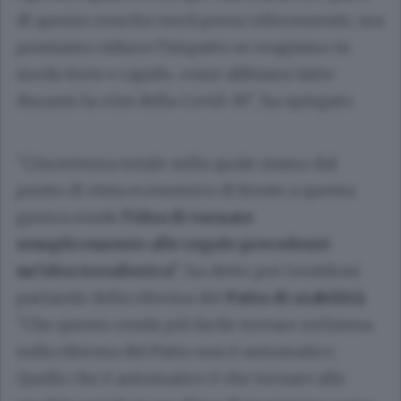
di questa crescita verrà persa velocemente, ma
possiamo ridurre l'impatto se reagiamo in
modo forte e rapido, come abbiamo fatto
durante la crisi della Covid-19", ha spiegato.
"L'incertezza totale nella quale siamo dal
punto di vista economico di fronte a questa
guerra rende
l'idea di tornare
semplicemente alle regole precedenti
un'idea irrealistica"
, ha detto poi Gentiloni
parlando della riforma del
Patto di stabilità
.
"Che questo renda più facile trovare un'intesa
sulla riforma del Patto non è automatico.
Quello che è automatico è che tornare alle