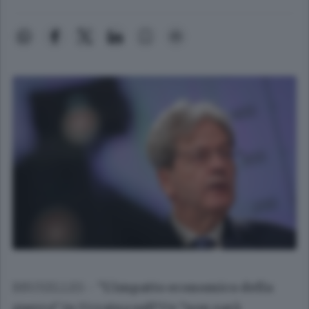
BRUXELLES -
"L'impatto economico della
guerra" in Ucraina sull'Ue "non sarà