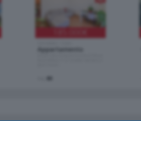
185.000
€
Cernobbio - Como
Appartamento
Situato nella tranquilla frazione di Piazza
Santo Stefano, in un contesto riservato e a
pochi minuti …
mq.
80
io
Chi Siamo