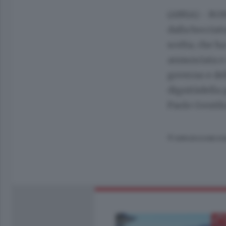
(ANSA) - ROM
dalla bocciat
scelta, che h
annunciata e 
governo e del
dignitàdella 
Paolo Gentil
© RIPRODUZIONE RI