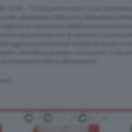
A, 13 DIC - "Il mio governo nasce in un contestonu
ura del referendum e dalla scelta didimettersi di Re
a originato la crisi,non era obbligata ma ampliamen
averla compiuta èun atto di coerenza a cui non solo
lamaggioranza ma tutti gli italiani che hanno a cuo
politica dovrebbero guardare con rispetto". Lo ha de
oni chiedendo la fiducia alParlamento.
SERVATA