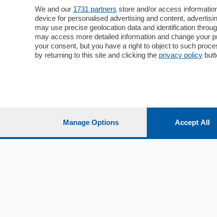
Cronaca
Como
We and our
1731 partners
store and/or access information
device for personalised advertising and content, advert
Economia
Cintura
may use precise geolocation data and identification throu
Cultura e Spettacoli
Lago e val
may access more detailed information and change your pre
Sport
Cantù e M
your consent, but you have a right to object to such proc
Editoriali
Erba
by returning to this site and clicking the
privacy policy
butt
Podcast
Olgiate e 
Quatar Pass
Media Inglese
Sport
Storie nella Breva
Dirette C
Focus
Classifica
Manage Options
Accept All
Up
Notizie C
Dossier
Classifica
Classifica
Settimanali
Classifich
L'Ordine
Imprese & Lavoro
Diogene
Salute & Benessere