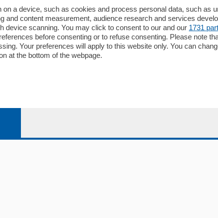
Redazione
 on a device, such as cookies and process personal data, such as uni
ising and content measurement, audience research and services deve
Editore
gh device scanning. You may click to consent to our and our
1731 par
li
Contatti
ferences before consenting or to refuse consenting. Please note th
ariano
Privacy e Policy
essing. Your preferences will apply to this website only. You can cha
on at the bottom of the webpage.
bassa
alcio Como
 Serie B
alcio Como
 Serie A
 Serie A Femminile
e