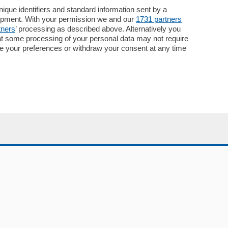
Necrologie
que identifiers and standard information sent by a
lopment. With your permission we and our
1731 partners
Pubblicità
tners
’ processing as described above. Alternatively you
Concorsi
at some processing of your personal data may not require
Abbonamenti
nge your preferences or withdraw your consent at any time
Più letti
Le aziende comunicano
Speciali
Cinema
ChiCercaCasa
Archivio
Meteo
Skill Alexa
Elezioni 2024