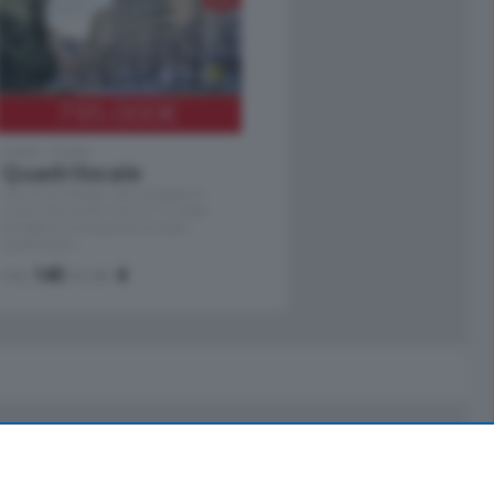
795.000
€
Como - Como
Quadrilocale
Zona Como Borghi. Nel complesso di
nuova costruzione "JIULIUS" in Classe
Energetica A2 proponiamo ampio
Quadrilocale …
mq.
145
locali:
4
Servizi