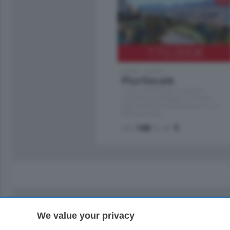
770.000
€
Como - Como
Plurilocale
in zona residenziale e tranquilla,
proponiamo prestigioso e luminoso
appartamento all'ultimo piano di uno
stabile signorile …
mq.
140
locali:
5
We value your privacy
Sezioni
Territor