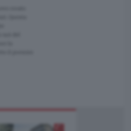
ovo creato
nzi. Questa
te
 noi del
re la
tto il premier