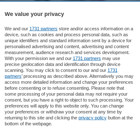
We value your privacy
795.000
€
We and our
1731 partners
store and/or access information on a
device, such as cookies and process personal data, such as
Como - Como
unique identifiers and standard information sent by a device for
Quadrilocale
personalised advertising and content, advertising and content
Zona Como Borghi. Nel complesso di
measurement, audience research and services development.
nuova costruzione "JIULIUS" in Classe
With your permission we and our
1731 partners
may use
Energetica A2 proponiamo ampio
precise geolocation data and identification through device
Quadrilocale …
scanning. You may click to consent to our and our
1731
mq.
145
locali:
4
partners
’ processing as described above. Alternatively you may
access more detailed information and change your preferences
before consenting or to refuse consenting. Please note that
some processing of your personal data may not require your
consent, but you have a right to object to such processing. Your
preferences will apply to this website only. You can change
your preferences or withdraw your consent at any time by
returning to this site and clicking the
privacy policy
button at the
Sezioni
bottom of the webpage.
Settimanali