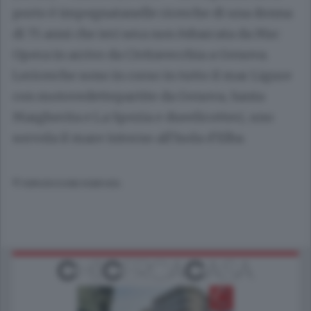
porto è impegnatanelle ricerche di una donna
di 75 anni che ieri sera non èsbarcata da Msc
Opera in arrivo da Civitavecchia a Genova.
Lericerche sono in corso in tutto il mar Ligure
con motovedettepartite da Genova, Santa
Margherita e La Spezia e dueelicotteri, uno
sorvola il mare intorno all'Isola d'Elba.
© RIPRODUZIONE RISERVATA