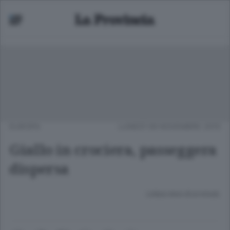
EUROPA
LUNEDÌ 09 NOVEMBRE 2015
Giallo in crociera, passeggera
dispersa
Lettura meno di un minuto.