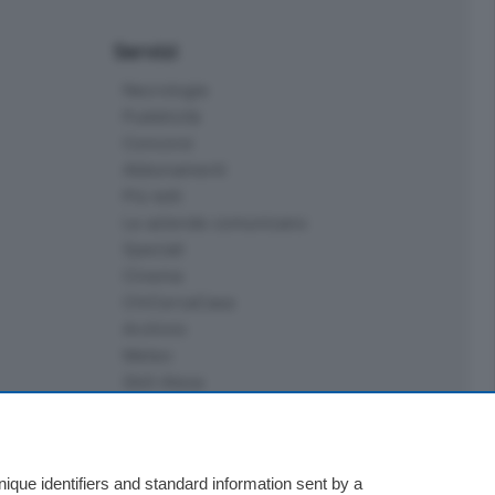
Servizi
Necrologie
Pubblicità
Concorsi
Abbonamenti
Più letti
Le aziende comunicano
Speciali
Cinema
ChiCercaCasa
Archivio
Meteo
Skill Alexa
Elezioni 2024
que identifiers and standard information sent by a