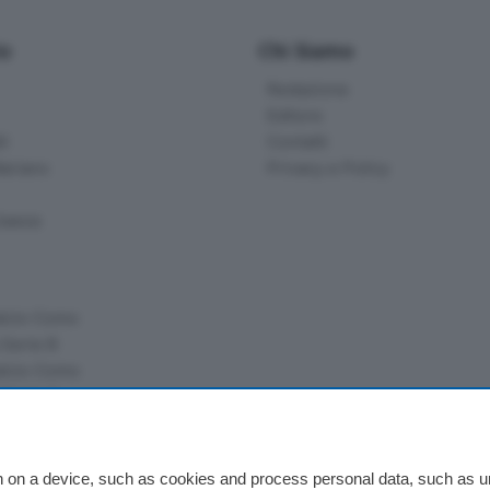
io
Chi Siamo
Redazione
Editore
li
Contatti
ariano
Privacy e Policy
bassa
alcio Como
 Serie B
alcio Como
 Serie A
 Serie A Femminile
e
 on a device, such as cookies and process personal data, such as uni