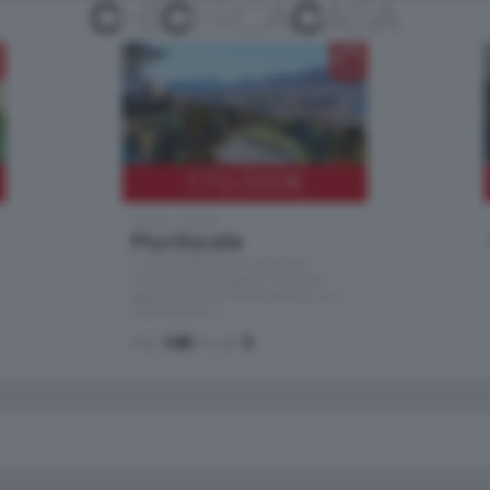
770.000
€
Como - Como
Plurilocale
in zona residenziale e tranquilla,
proponiamo prestigioso e luminoso
appartamento all'ultimo piano di uno
stabile signorile …
mq.
140
locali:
5