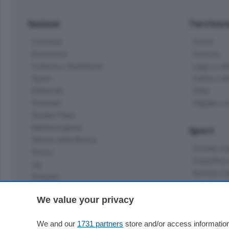
Sezioni
Territor
Cronaca
Como
Economia
Cintura
Cultura e Spettacoli
Lago e val
Sport
Cantù e M
Editoriali
Erba
Podcast
Olgiate e 
Quatar Pass
Media Inglese
Sport
Storie nella Breva
Dirette C
Focus
Classifica
Up
Notizie C
Dossier
Classifica
Classifica
We value your privacy
Settimanali
Classifich
L'Ordine
We and our
1731 partners
store and/or access information