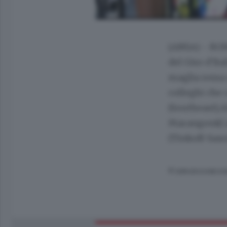
(ANSA) - ROM
del Giro d'It
maglia rossa 
colleghi che 
(Southeast),A
Marangoni(Ca
(Tinkoff-Saxo
© RIPRODUZIONE RI