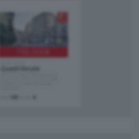
795.000
€
Como - Como
Quadrilocale
Zona Como Borghi. Nel complesso di
nuova costruzione "JIULIUS" in Classe
Energetica A2 proponiamo ampio
Quadrilocale …
mq.
145
locali:
4