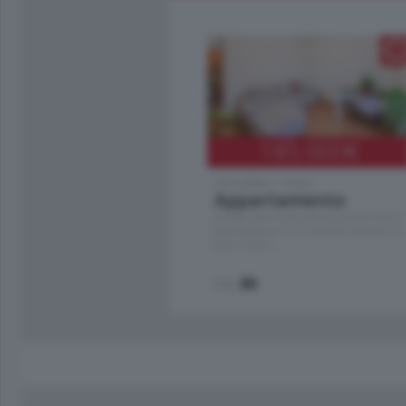
185.000
€
Cernobbio - Como
Appartamento
Situato nella tranquilla frazione di Piazza
Santo Stefano, in un contesto riservato e a
pochi minuti …
mq.
80