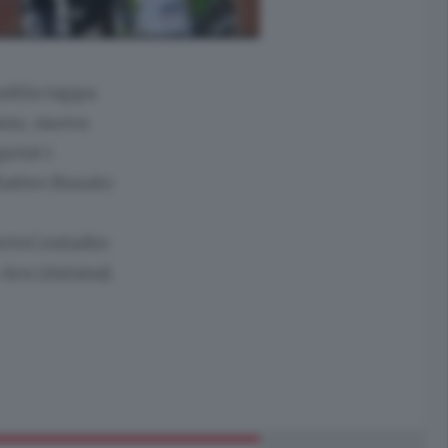
a10/a tappa
iano, nuova
print i
Matteo Busato
bertoContador
 Aru (Astana).