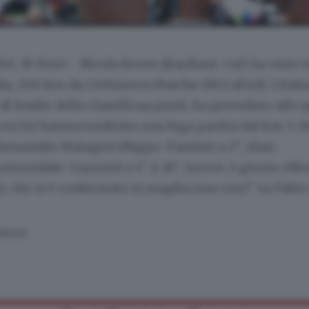
A, 19 MAG - Nicola Boem (Bardiani-Csf) ha vinto l
alia, 200 km da Civitanova Marche (Mc) aForlì. L'ital
di leader della classificaa punti, ha preceduto allo s
con lui hannocondiviso una fuga partita dal km 5: 
lessandro Malaguti (Nippo-Fantini) a 2", Alan
nnondale-Garmin) a 4". A 18", invece, è giunto Al
), che si è confermato in maglia rosa con3" su Fabio
SERVATA