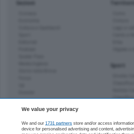
Sezioni
Territor
Cronaca
Como
Economia
Cintura
Cultura e Spettacoli
Lago e val
Sport
Cantù e M
Editoriali
Erba
Podcast
Olgiate e 
Quatar Pass
Media Inglese
Sport
Storie nella Breva
Dirette C
Focus
Classifica
Up
Notizie C
Dossier
Classifica
Classifica
Settimanali
We value your privacy
Classifich
L'Ordine
We and our
1731 partners
store and/or access information
Imprese & Lavoro
device for personalised advertising and content, advert
Diogene