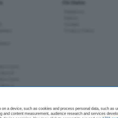
io
Chi Siamo
Redazione
Editore
li
Contatti
ariano
Privacy e Policy
bassa
alcio Como
 Serie B
alcio Como
 Serie A
 Serie A Femminile
e
 on a device, such as cookies and process personal data, such as uni
ising and content measurement, audience research and services deve