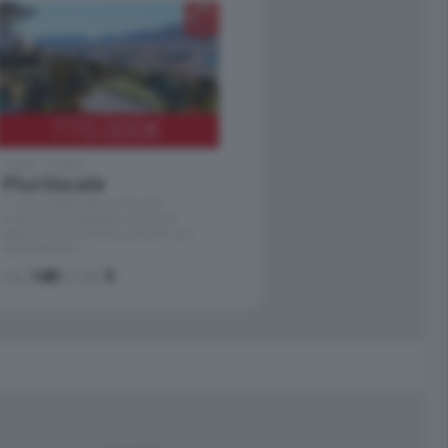
770.000
€
Como - Como
Plurilocale
in zona residenziale e tranquilla,
proponiamo prestigioso e luminoso
appartamento all'ultimo piano di uno
stabile signorile …
mq.
140
locali:
5