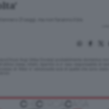
olta'
ttennero 21 seggi, ma non faranno il bis
Lettu
recoChrysi Avgi (Alba Dorata) probabilmente domenica non r
ltimo mese, infatti, ilpartito si e' reso responsabile di tant
ccesso di 'Alba' e' venutosulla scia di quelle che sono state d
SERVATA