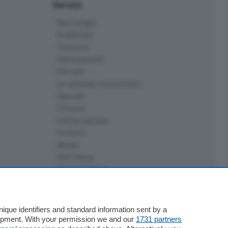
Servizi
Necrologie
Pubblicità
Concorsi
Abbonamenti
Più letti
Le aziende comunicano
Speciali
Cinema
ChiCercaCasa
Archivio
Meteo
Skill Alexa
Elezioni 2024
que identifiers and standard information sent by a
lopment. With your permission we and our
1731 partners