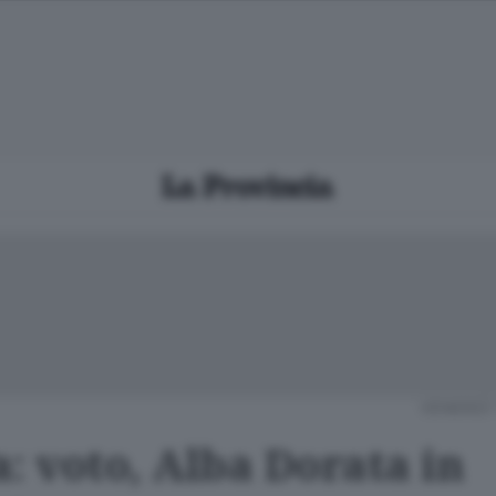
VENERDÌ 
: voto, Alba Dorata in