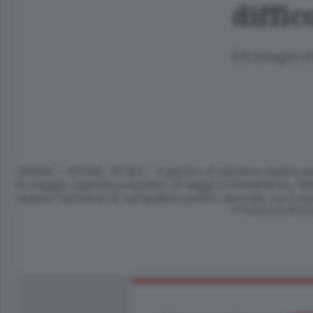
diffic
Il 6 maggio o
(ANSA) - ATENE, 15 GIU - Il partito di estrema destra g
di maggio quandoconquisto' 21 seggi in Parlamento. Nell'u
questa l'opinione di varianalisti politici secondo cui il su
© RIPRODUZIONE RI