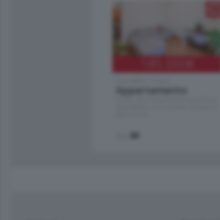
185.000
€
Cernobbio - Como
Appartamento
Situato nella tranquilla frazione di Piazza
Santo Stefano, in un contesto riservato e a
pochi minuti …
mq.
80