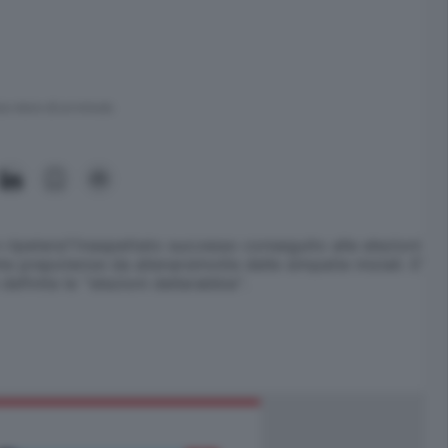
ra meno di un minuto.
ipetera'l'inaspettato successo conseguito alle elezioni
e prepotenze da alienarsimolte delle simpatie iniziali. E'
efinite le ''elezioni dellarabbia''.