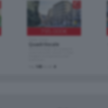
795.000
€
Como - Como
Quadrilocale
Zona Como Borghi. Nel complesso di
nuova costruzione "JIULIUS" in Classe
Energetica A2 proponiamo ampio
Quadrilocale …
mq.
145
locali:
4