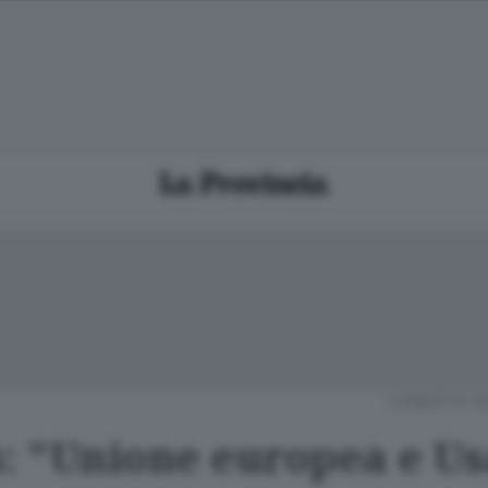
LUNEDÌ 01 
s: "Unione europea e Us