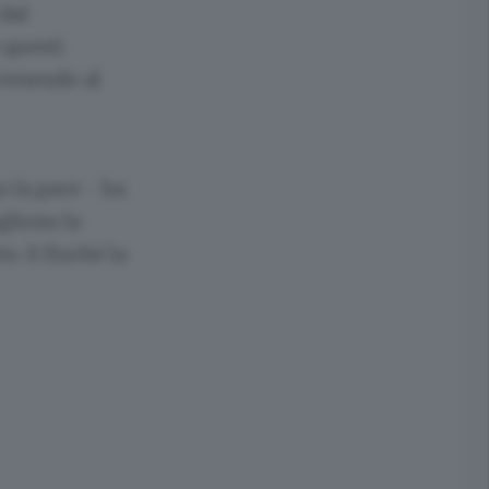
dal
 questi
rvenendo al
o la pace - ha
gliono la
o. E finché la