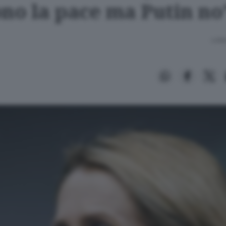
ono la pace ma Putin no
Lettu