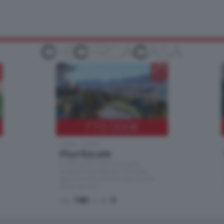
770.000
€
Como - Como
Plurilocale
in zona residenziale e tranquilla,
proponiamo prestigioso e luminoso
appartamento all'ultimo piano di uno
stabile signorile …
mq.
140
locali:
5