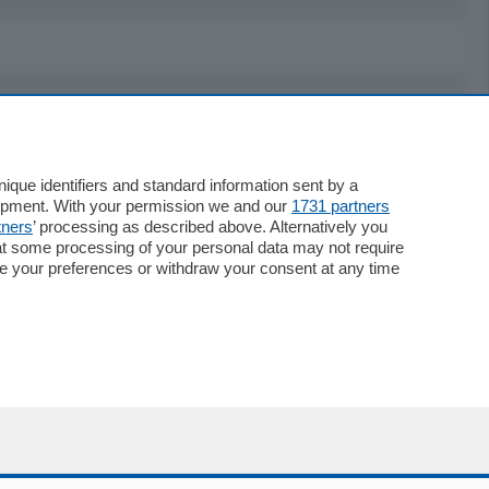
Servizi
Necrologie
que identifiers and standard information sent by a
lopment. With your permission we and our
1731 partners
Pubblicità
tners
’ processing as described above. Alternatively you
Concorsi
at some processing of your personal data may not require
Abbonamenti
nge your preferences or withdraw your consent at any time
Più letti
Le aziende comunicano
Speciali
Cinema
ChiCercaCasa
Archivio
Meteo
Skill Alexa