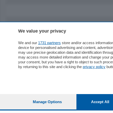
We value your privacy
Sezioni
Territor
Cronaca
Como
We and our
1731 partners
store and/or access information
device for personalised advertising and content, advert
Economia
Cintura
may use precise geolocation data and identification throu
Cultura e Spettacoli
Lago e val
may access more detailed information and change your pre
Sport
Cantù e M
your consent, but you have a right to object to such proc
Editoriali
Erba
by returning to this site and clicking the
privacy policy
butt
Podcast
Olgiate e 
Quatar Pass
Media Inglese
Sport
Storie nella Breva
Dirette C
Focus
Classifica
Manage Options
Accept All
Up
Notizie C
Dossier