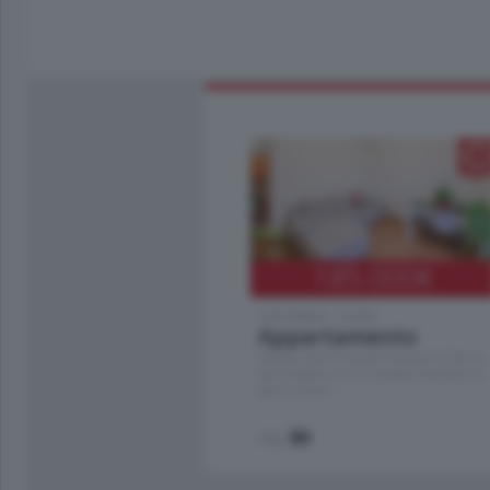
185.000
€
Cernobbio - Como
Appartamento
Situato nella tranquilla frazione di Piazza
Santo Stefano, in un contesto riservato e a
pochi minuti …
mq.
80