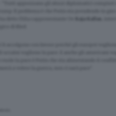
"Tutti apprezzano gli sforzi diplomatici compiuti 
ump. Il problema è che Putin sta prendendo in giro
o ha detto l'Alta rappresentante Ue
Kaja Kallas
, inte
gico di Bled.
tri li accolgono con favore perché gli europei voglion
i ucraini vogliono la pace. E anche gli americani vo
 vuole la pace è Putin che sta alimentando il conflitt
uerà a volere la guerra, non ci sarà pace".
SERVATA