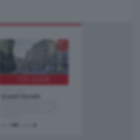
795.000
€
Como - Como
Quadrilocale
Zona Como Borghi. Nel complesso di
nuova costruzione "JIULIUS" in Classe
Energetica A2 proponiamo ampio
Quadrilocale …
mq.
145
locali:
4