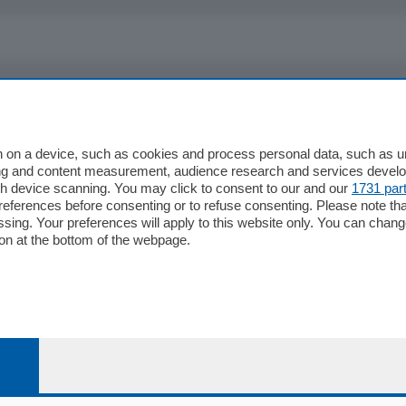
io
Chi Siamo
Redazione
 on a device, such as cookies and process personal data, such as uni
ising and content measurement, audience research and services deve
Editore
gh device scanning. You may click to consent to our and our
1731 par
li
Contatti
ferences before consenting or to refuse consenting. Please note th
ariano
Privacy e Policy
essing. Your preferences will apply to this website only. You can cha
on at the bottom of the webpage.
bassa
alcio Como
 Serie B
alcio Como