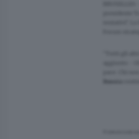
BRUXELLES - 
presidente Tr
tentativi". L
Forum strate
"Tutti gli al
aggiunto - Gl
pace. Chi non
Russia
contin
© RIPRODUZIONE RI