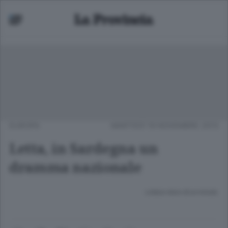
EUROPA
MARTEDÌ 19 NOVEMBRE 2013
Letta, in Sardegna un
dramma nazionale
Lettura meno di un minuto.