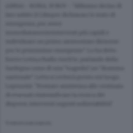
(ANSA) - ROMA, 19 NOV - "Abbiamo deciso di
fare subito il Cdmper dichiarare lo stato di
emergenza, per avere
immediatamenteinterventi più rapidi e
individuare un primo ammontare dirisorse
per le primissime emergenze". Lo ha detto
Enrico Letta,a Radio Anch'io, parlando della
Sardegna come di una "tragedia",un "dramma
nazionale". Letta si recherà presto sul luogo.
Lepriorità: "Prestare assistenza alle centinaia
di evacuati eintensificare la ricerca dei
dispersi; interventi urgenti sullaviabilità".
© RIPRODUZIONE RISERVATA