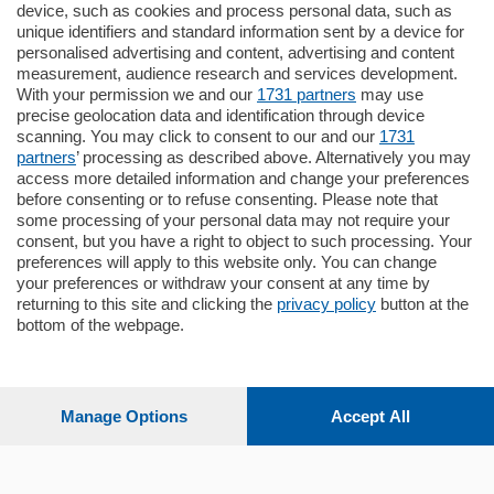
185.000
€
device, such as cookies and process personal data, such as
unique identifiers and standard information sent by a device for
Cernobbio - Como
personalised advertising and content, advertising and content
Appartamento
measurement, audience research and services development.
Situato nella tranquilla frazione di Piazza
With your permission we and our
1731 partners
may use
Santo Stefano, in un contesto riservato e a
precise geolocation data and identification through device
pochi minuti …
scanning. You may click to consent to our and our
1731
partners
’ processing as described above. Alternatively you may
mq.
80
access more detailed information and change your preferences
before consenting or to refuse consenting. Please note that
some processing of your personal data may not require your
consent, but you have a right to object to such processing. Your
preferences will apply to this website only. You can change
your preferences or withdraw your consent at any time by
returning to this site and clicking the
privacy policy
button at the
bottom of the webpage.
Sezioni
Settimanali
Manage Options
Accept All
Territorio