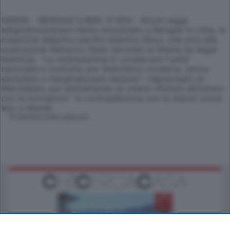
(ANSA) - BENGASI (LIBIA), 9 GEN - Alcuni saggi
religiosimusulmani hanno annunciato a Bengasi in Libia, la
creazione delprimo partito islamico libico, che mira alla
costruzione delnuovo Stato secondo la Sharia (la legge
islamica). ''La nostravisione e' consacrare l'unita'
nazionale e costruire uno Statolibico moderno, senza
escludere o marginalizzare nessuno'', haprecisato al-
Werchefani, pur ammettendo di volersi rifiutare ditrattare
con le formazioni ''in contraddizione con la sharia'',come
laici e liberali.
© RIPRODUZIONE RISERVATA