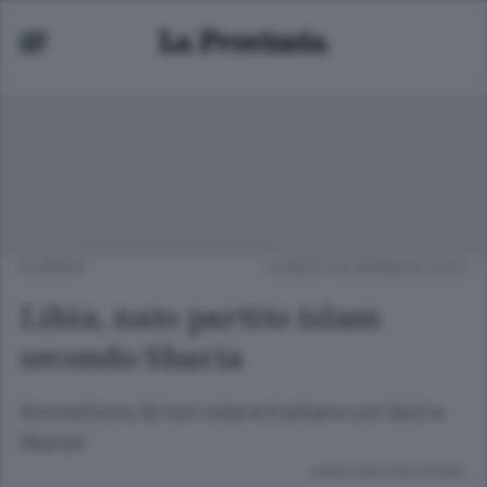
EUROPA
LUNEDÌ 09 GENNAIO 2012
Libia, nato partito islam
secondo Sharia
Ammettono di non volere trattare con laici e
liberali
Lettura meno di un minuto.