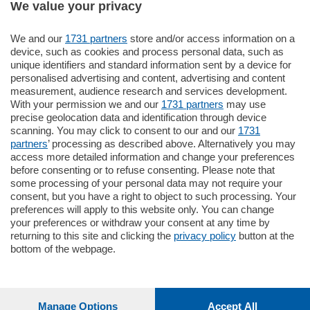
We value your privacy
770.000
€
We and our
1731 partners
store and/or access information on a
device, such as cookies and process personal data, such as
Como - Como
unique identifiers and standard information sent by a device for
Plurilocale
personalised advertising and content, advertising and content
in zona residenziale e tranquilla,
measurement, audience research and services development.
proponiamo prestigioso e luminoso
With your permission we and our
1731 partners
may use
appartamento all'ultimo piano di uno
precise geolocation data and identification through device
stabile signorile …
scanning. You may click to consent to our and our
1731
mq.
140
locali:
5
partners
’ processing as described above. Alternatively you may
access more detailed information and change your preferences
before consenting or to refuse consenting. Please note that
some processing of your personal data may not require your
consent, but you have a right to object to such processing. Your
preferences will apply to this website only. You can change
your preferences or withdraw your consent at any time by
returning to this site and clicking the
privacy policy
button at the
Sezioni
bottom of the webpage.
Settimanali
Manage Options
Accept All