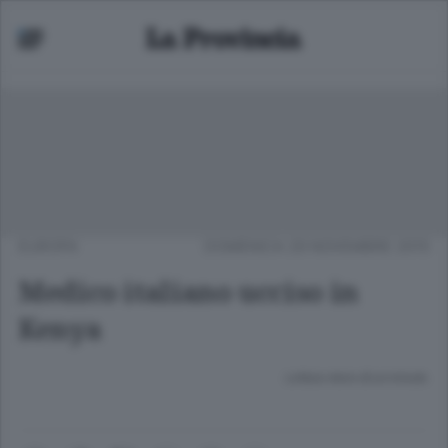
EUROPA
DOMENICA 29 NOVEMBRE 2015
Medico italiano ucciso in
Kenya
Lettura meno di un minuto.