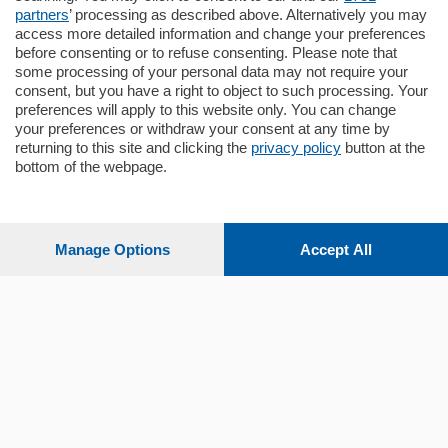
mq.
140
locali:
5
partners
’ processing as described above. Alternatively you may
access more detailed information and change your preferences
before consenting or to refuse consenting. Please note that
some processing of your personal data may not require your
consent, but you have a right to object to such processing. Your
preferences will apply to this website only. You can change
your preferences or withdraw your consent at any time by
returning to this site and clicking the
privacy policy
button at the
Sezioni
bottom of the webpage.
Settimanali
Manage Options
Accept All
Territorio
Sport
Chi Siamo
Servizi