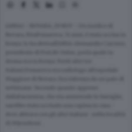
(ANSA) - NOVARA, 29 NOV - Un medico di
Novara, RitaFossaceca, 51 anni, è stata uccisa in
Kenya: lo ha dettoall'ANSA Alessandro Carriero,
presidente di ForLife Onlus, perla quale la
donna era in Kenya. Feriti altri tre
italiani.Fossaceca era radiologo all'ospedale
Maggiore di Novara. Era inKenya da un paio di
settimane. Secondo quanto appreso
dallaFarnesina, che sta assistendo le famiglie,
sarebbe stata uccisain una rapina in casa -
dove abitava con gli altri italiani -nella località
di Mijomboni.