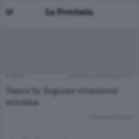
EUROPA
MARTEDÌ 03 NOVEMBRE 2015
Nasce la 'legione straniera'
ucraina
Lettura meno di un minuto.