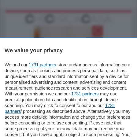
We value your privacy
185.000
€
We and our
1731 partners
store and/or access information on a
device, such as cookies and process personal data, such as
Cernobbio - Como
unique identifiers and standard information sent by a device for
Appartamento
personalised advertising and content, advertising and content
Situato nella tranquilla frazione di Piazza
measurement, audience research and services development.
Santo Stefano, in un contesto riservato e a
With your permission we and our
1731 partners
may use
pochi minuti …
precise geolocation data and identification through device
scanning. You may click to consent to our and our
1731
mq.
80
partners
’ processing as described above. Alternatively you may
access more detailed information and change your preferences
before consenting or to refuse consenting. Please note that
some processing of your personal data may not require your
consent, but you have a right to object to such processing. Your