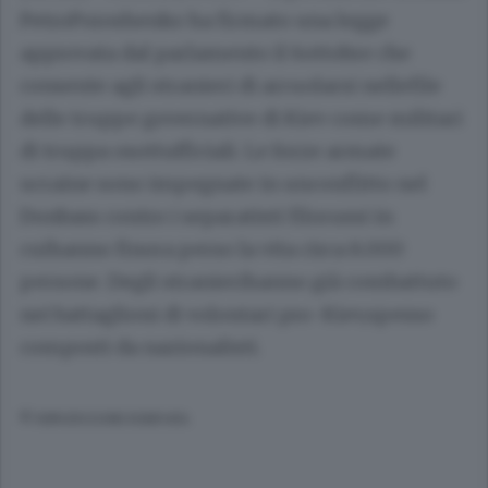
PetroPoroshenko ha firmato una legge
approvata dal parlamento il 6ottobre che
consente agli stranieri di arruolarsi nellefile
delle truppe governative di Kiev come militari
di truppa osottufficiali. Le forze armate
ucraine sono impegnate in unconflitto nel
Donbass contro i separatisti filorussi in
cuihanno finora perso la vita circa 8.000
persone. Degli stranierihanno già combattuto
nei battaglioni di volontari pro-Kiev,spesso
composti da nazionalisti.
© RIPRODUZIONE RISERVATA