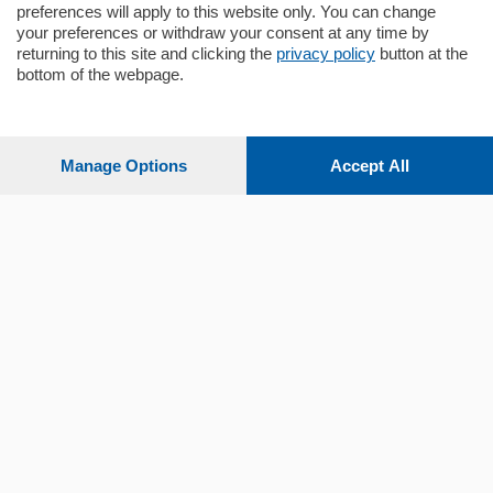
preferences will apply to this website only. You can change
your preferences or withdraw your consent at any time by
returning to this site and clicking the
privacy policy
button at the
Sezioni
bottom of the webpage.
Settimanali
Manage Options
Accept All
Territorio
Sport
Chi Siamo
Servizi