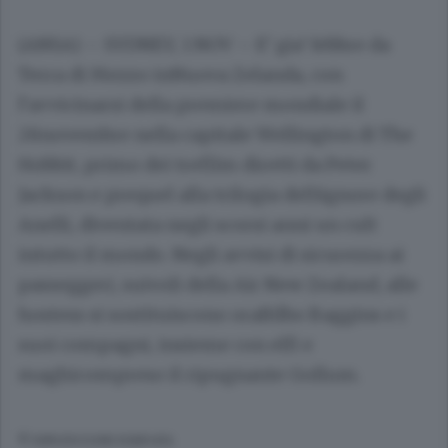
(ANSA) – SYDNEY, 1 NOV – E’ gia’ febbre da
Terra di Mezzo inNuova Zelanda, con
l’avvicinarsi della premiere mondiale il
28novembre nella capitale Wellington di The
Hobbit, primo dei trefilm diretti da Peter
Jackson e prequel alla trilogia delSignore degli
Anelli, diventata negli scorsi anni un cult
intutto il mondo. Negli avvisi di sicurezza ai
passeggeri, suivoli della Air New Zealand, alle
hostess si sostituiscono oraBilbo Baggins e i
suoi compagni, insieme con elfi e
maghicompreso il ripugnante Gollum.
© RIPRODUZIONE RISERVATA