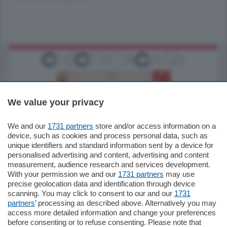
We value your privacy
We and our
1731 partners
store and/or access information on a
185.000
€
device, such as cookies and process personal data, such as
unique identifiers and standard information sent by a device for
Cernobbio - Como
personalised advertising and content, advertising and content
Appartamento
measurement, audience research and services development.
Situato nella tranquilla frazione di Piazza
With your permission we and our
1731 partners
may use
Santo Stefano, in un contesto riservato e a
precise geolocation data and identification through device
pochi minuti …
scanning. You may click to consent to our and our
1731
partners
’ processing as described above. Alternatively you may
mq.
80
access more detailed information and change your preferences
before consenting or to refuse consenting. Please note that