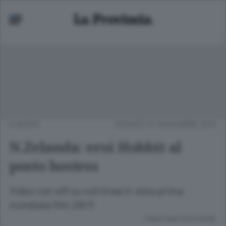
EUROPA
GIOVEDÌ 01 NOVEMBRE 2012
N.Zelanda: eroi Hobbit al
posto hostess
Video con elfi su voli linea in vista prima
mondiale film 28/11
Lettura meno di un minuto.