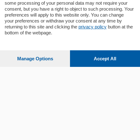
some processing of your personal data may not require your
consent, but you have a right to object to such processing. Your
preferences will apply to this website only. You can change
your preferences or withdraw your consent at any time by
returning to this site and clicking the
privacy policy
button at the
bottom of the webpage.
Sezioni
Settimanali
Manage Options
Accept All
Territorio
Sport
Chi Siamo
Servizi