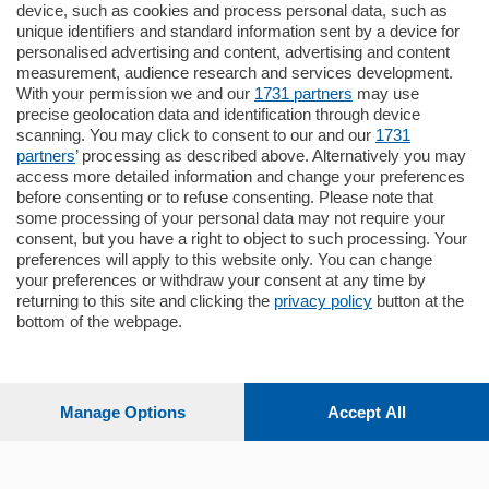
795.000
€
device, such as cookies and process personal data, such as
unique identifiers and standard information sent by a device for
Como - Como
personalised advertising and content, advertising and content
Quadrilocale
measurement, audience research and services development.
Zona Como Borghi. Nel complesso di
With your permission we and our
1731 partners
may use
nuova costruzione "JIULIUS" in Classe
precise geolocation data and identification through device
Energetica A2 proponiamo ampio
scanning. You may click to consent to our and our
1731
Quadrilocale …
partners
’ processing as described above. Alternatively you may
mq.
145
locali:
4
access more detailed information and change your preferences
before consenting or to refuse consenting. Please note that
some processing of your personal data may not require your
consent, but you have a right to object to such processing. Your
preferences will apply to this website only. You can change
your preferences or withdraw your consent at any time by
returning to this site and clicking the
privacy policy
button at the
bottom of the webpage.
Sezioni
Settimanali
Manage Options
Accept All
Territorio