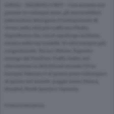
(ANSA) - PALERMO, 6 NOV - Con novanta ore
passate in codaogni anno, gli automobilisti
palermitani detengono il tristeprimato di
vivere nella città più trafficata d'Italia.
SegueRoma che, con il capoluogo siciliano,
rientra nella top tendelle 59 città europee più
congestionate. Terza è Milano. Èquanto
emerge dal TomTom Traffic Index, sul
rilevamento in 169città nel mondo (59 in
Europa). Palermo è al quarto posto inEuropa e
al quinto nel mondo: peggio fanno Mosca,
Istanbul, Riode Janeiro e Varsavia.
© RIPRODUZIONE RISERVATA