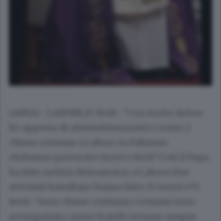
(ANSA)- LAHORE,15 MAR -"Con molto dolore
ho appreso di attentatiterroristici contro 2
chiese cristiane a Lahore in Pakistan
chehanno provocato morti e feriti".Così il Papa
ha dato notizia delmassacro a Lahore.Due
attentati kamikaze hanno fatto 15 morti e70
feriti. "Sono chiese cristiane,i cristiani sono
perseguitati,i nostri fratelli versano sangue