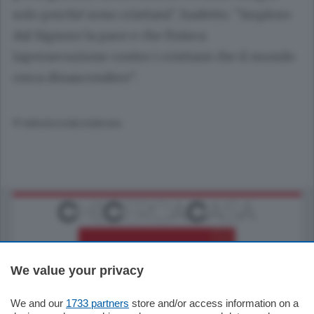
solo perché sono cristiani", hadetto. "Imploro
dal Signore la pace e che finisca
lapersecuzione contro i cristiani che il mondo
cerca dinascondere".
© RIPRODUZIONE RISERVATA
We value your privacy
We and our
1733 partners
store and/or access information on a