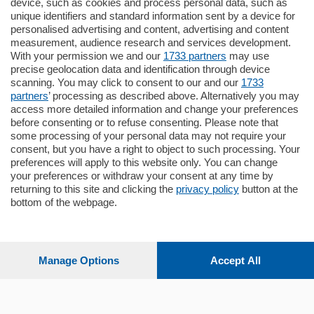
770.000
€
device, such as cookies and process personal data, such as
unique identifiers and standard information sent by a device for
Como - Como
personalised advertising and content, advertising and content
Plurilocale
measurement, audience research and services development.
in zona residenziale e tranquilla,
With your permission we and our
1733 partners
may use
proponiamo prestigioso e luminoso
precise geolocation data and identification through device
appartamento all'ultimo piano di uno
scanning. You may click to consent to our and our
1733
stabile signorile …
partners
’ processing as described above. Alternatively you may
mq.
140
locali:
5
access more detailed information and change your preferences
before consenting or to refuse consenting. Please note that
some processing of your personal data may not require your
consent, but you have a right to object to such processing. Your
preferences will apply to this website only. You can change
your preferences or withdraw your consent at any time by
returning to this site and clicking the
privacy policy
button at the
bottom of the webpage.
Sezioni
Settimanali
Manage Options
Accept All
Territorio