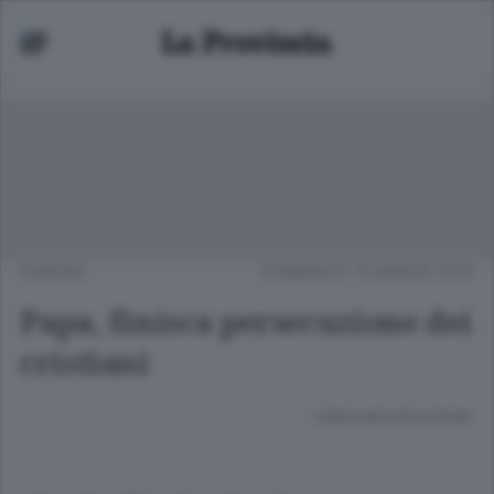
EUROPA
DOMENICA 15 MARZO 2015
Papa, finisca persecuzione dei
cristiani
Lettura meno di un minuto.