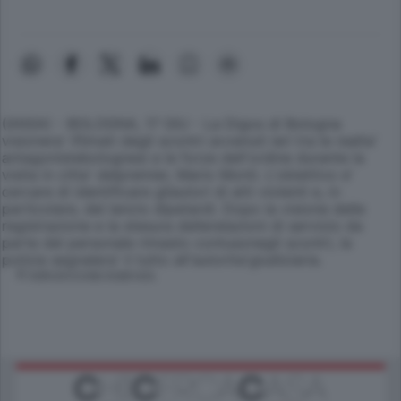
(ANSA) - BOLOGNA, 17 GIU - La Digos di Bologna
visionera' ifilmati degli scontri avvenuti ieri tra le realta'
antagonistebolognesi e le forze dell'ordine durante la
visita in citta' delpremier, Mario Monti. L'obiettivo e'
cercare di identificare gliautori di atti violenti e, in
particolare, del lancio dipetardi. Dopo la visione delle
registrazione e la stesura dellerelazioni di servizio da
parte del personale rimasto contusonegli scontri, la
polizia segnalera' il tutto all'autorita'giudiziaria.
© RIPRODUZIONE RISERVATA