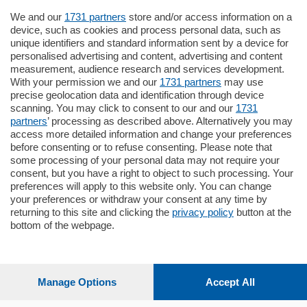
We and our
1731 partners
store and/or access information on a
Settimanali
device, such as cookies and process personal data, such as
unique identifiers and standard information sent by a device for
personalised advertising and content, advertising and content
Territorio
measurement, audience research and services development.
With your permission we and our
1731 partners
may use
precise geolocation data and identification through device
Sport
scanning. You may click to consent to our and our
1731
partners
’ processing as described above. Alternatively you may
access more detailed information and change your preferences
Chi Siamo
before consenting or to refuse consenting. Please note that
some processing of your personal data may not require your
consent, but you have a right to object to such processing. Your
Servizi
preferences will apply to this website only. You can change
your preferences or withdraw your consent at any time by
returning to this site and clicking the
privacy policy
button at the
bottom of the webpage.
© COPYRIGHT 2026 - La Provincia di Como S.r.l. P. IVA
04178040137 via Giovanni de Simoni 6 – 22100 - E' vietata
Manage Options
Accept All
la riproduzione anche parziale
Iscritta al Registro Imprese di Como al n. 425567 Capitale