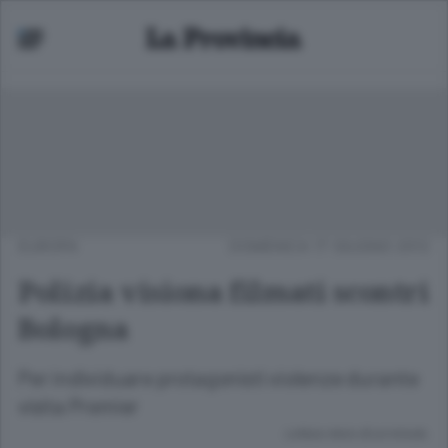
EUROPA
DOMENICA 17 GIUGNO 2012
Polizia visiona filmati scontri
Bologna
Per individuare protagonisti violenze durante
visita Premier
Lettura meno di un minuto.